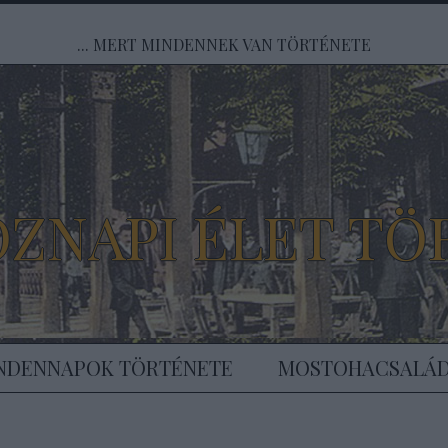
... MERT MINDENNEK VAN TÖRTÉNETE
ÖZNAPI ÉLET TÖ
NDENNAPOK TÖRTÉNETE
MOSTOHACSALÁ