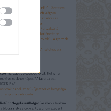
Egy-egy mosoly, egy-egy kacsintás" - Szerelem,
ázasság és szexualitás a paraszti világban
A botrányt kerülni kellett" - Szexualitás és
rüdéria a boldog békeidőkben
És nem szégyellik magukat" - Korszakváltó
vtizedek a test és szexualitás történetében
Szülőim puritán szigort gyakoroltak" - A gyermek
 hagyományos társadalomban
A többiek nem számítanak” - Arisztokrácia a
oldog békeidőkben
olsó kommentek
ctor:
Na, EZEK betegségek voltak. Hol van a
navírus ezekhez képest? A fasorba se...
.03.15. 13:40
)
ost csak hírből ismer" - Egészség és betegség a
yományos társadalomban
RöfJönMegyTesziADolgát:
Véletlenül találtam
 a blogra, illetve a cikkre. Köszönöm szépen!