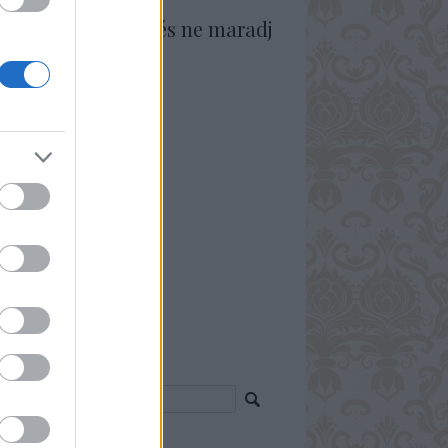
vess Facebookon és ne maradj
 semmiről!
resés
p 5