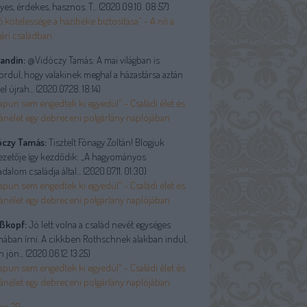
yes, érdekes, hasznos. T...
(
2020.09.10. 08:57
)
ő kötelessége a házibéke biztosítása" - A nő a
ári családban
andin:
@Vidóczy Tamás: A mai világban is
ordul, hogy valakinek meghal a házastársa aztán
el újrah...
(
2020.07.28. 18:14
)
apun sem engedtek ki egyedül" - Családi élet és
ánélet egy debreceni polgárlány naplójában
óczy Tamás:
Tisztelt Fónagy Zoltán! Blogjuk
ezetője így kezdődik: „A hagyományos
adalom családja által...
(
2020.07.11. 01:30
)
apun sem engedtek ki egyedül" - Családi élet és
ánélet egy debreceni polgárlány naplójában
ßkopf:
Jó lett volna a család nevét egységes
ában írni. A cikkben Rothschnek alakban indul,
n jön...
(
2020.06.12. 13:25
)
apun sem engedtek ki egyedül" - Családi élet és
ánélet egy debreceni polgárlány naplójában
só 20