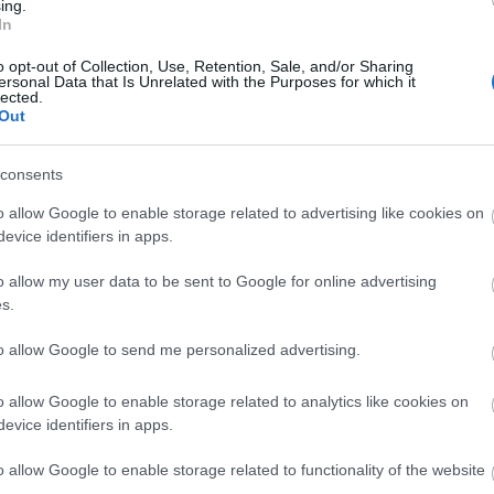
1
komment
ing.
In
Kö
nház
kegyetlenség
állatviadal
Pest
mindennapok története
le
o opt-out of Collection, Use, Retention, Sale, and/or Sharing
ersonal Data that Is Unrelated with the Purposes for which it
lected.
ázibéke biztosítása" - A nő a
Out
consents
o allow Google to enable storage related to advertising like cookies on
evice identifiers in apps.
a nők számára a boldog békeidők, vagy kiszolgáltatottságukat
onta be csillámporral a polgári család - többnyire csak
o allow my user data to be sent to Google for online advertising
szményképe? Munkácsy Mihály: Apa születésnapja
s.
to allow Google to send me personalized advertising.
Ke
o allow Google to enable storage related to analytics like cookies on
evice identifiers in apps.
TOVÁBB
o allow Google to enable storage related to functionality of the website
To