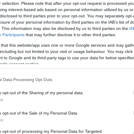
tár
r selection. Please note that after your opt-out request is processed y
társasélet
Pest
társadalmi presztízs
érde
eing interest-based ads based on personal information utilized by us or
tört
disclosed to third parties prior to your opt-out. You may separately opt-
(élet
losure of your personal information by third parties on the IAB’s list of
polg
nek híjják" - A kegyetlenség
. This information may also be disclosed by us to third parties on the
IA
úrb
Participants
that may further disclose it to other third parties.
össz
feje
 that this website/app uses one or more Google services and may gath
Mill
including but not limited to your visit or usage behaviour. You may click 
Magy
 to Google and its third-party tags to use your data for below specifi
Ról
ogle consent section.
szágút mellett különös formájú épületet emeltetett egy
 polgár. Tuschl úr heccszínházában kegyetlen
A 
atviadalokkal szórakoztatták a nagyérdeműt. A bécsi
l Data Processing Opt Outs
Hog
öltö
o opt-out of the Sharing of my personal data.
ünne
In
bete
amel
o opt-out of the Sale of my Personal Data.
TOVÁBB
mél
In
hétk
gyök
to opt-out of processing my Personal Data for Targeted