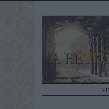
A HÉTK
MI