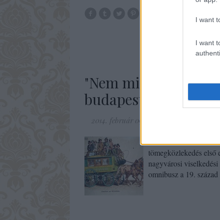
munka
cs
I want t
házasság
t
I want t
authenti
"Nem mindig szerfölö
budapesti tömegközl
2014. február 09.
-
Fónagy Zoltán
Az omnibusz szót ma má
tömegközlekedés első e
nagyvárosi viselkedési 
omnibusz a 19. század