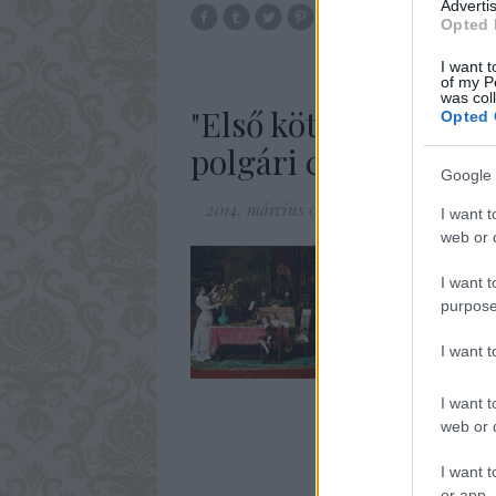
Advertis
Opted 
szórakozás
szí
I want t
of my P
was col
"Első kötelessége a h
Opted 
polgári családban
Google 
2014. március 08.
-
Fónagy Zoltán
I want t
web or d
Aranykort jelentettek 
és jogfosztottságukat v
I want t
elméletben létező - e
purpose
I want 
I want t
web or d
I want t
or app.