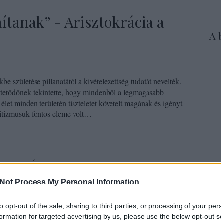
ítanak” - Arisztokrácia a
A 
be születése pillanatától a kivételezettség tudatát nevelték.
értetődőnek tekintette, hogy mindenből a legmagasabb
 élet minden területén tiszteletet követelt magának és igényt
 Elitizmusuk fontos eleme volt…
TOVÁBB
Az 
Not Process My Personal Information
kuta
20
komment
Tört
to opt-out of the sale, sharing to third parties, or processing of your per
rakozás
nők
gyermek
szabadidő
nyaralás
kastély
palota
terü
formation for targeted advertising by us, please use the below opt-out s
ázasság
arisztokrácia
dualizmus
reprezentáció
békeidők