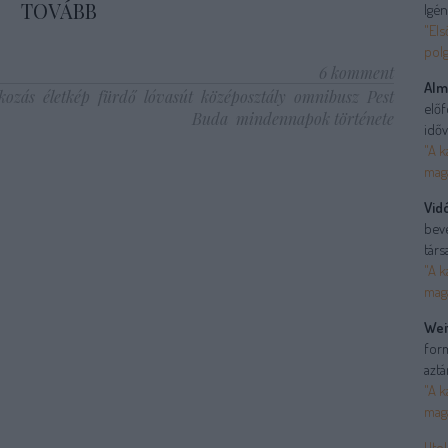
TOVÁBB
Igén
"Els
polg
6
komment
Alm
kozás
életkép
fürdő
lóvasút
középosztály
omnibusz
Pest
előf
Buda
mindennapok története
időv
"A k
mag
Vid
bev
társ
"A k
mag
Wei
form
aztá
"A k
mag
Utol