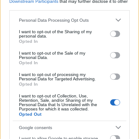
Downstream Participants
that may further disclose it to other
third parties.
Please note that this website/app uses one or more Google
Personal Data Processing Opt Outs
services and may gather and store information including but
not limited to your visit or usage behaviour. You may click to
I want to opt-out of the Sharing of my
personal data.
grant or deny consent to Google and its third-party tags to
Opted In
use your data for below specified purposes in below Google
consent section.
I want to opt-out of the Sale of my
Personal Data.
Opted In
I want to opt-out of processing my
Personal Data for Targeted Advertising.
Opted In
"Egyébiránt Pesten semmi újság nem
I want to opt-out of Collection, Use,
Retention, Sale, and/or Sharing of my
történik" - Kis színesek a
Personal Data that Is Unrelated with the
Purposes for which it was collected.
reformkorból
Opted Out
Fónagy Zoltán
•
2014. július 27.
0
Google consents
I want to allow Google to enable storage