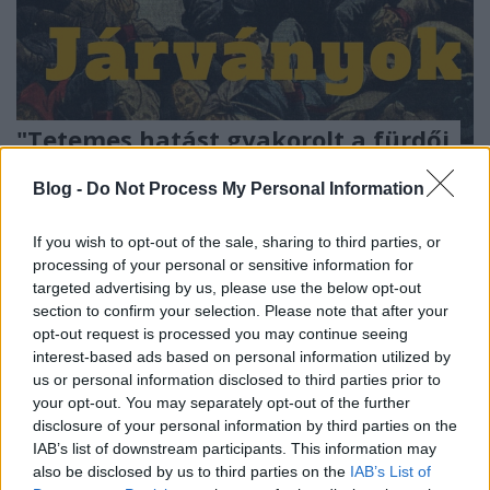
"Tetemes hatást gyakorolt a fürdői
életre” - Kolerajárványok
Blog -
Do Not Process My Personal Information
Balatonfüreden a 19. században
Fónagy Zoltán
•
2020. április 14.
1
If you wish to opt-out of the sale, sharing to third parties, or
processing of your personal or sensitive information for
targeted advertising by us, please use the below opt-out
Pestis, feketehimlő, kolera, spanyolnátha - a
section to confirm your selection. Please note that after your
járványok végigkísérték, sőt olykor alakították az
opt-out request is processed you may continue seeing
emberiség történelmét. Az utóbbi évtizedekben a
interest-based ads based on personal information utilized by
HIV, a SARS, a madárinfluenza, aktuálisan pedig a
us or personal information disclosed to third parties prior to
koronavírus megjelenése figyelmeztet bennünket,
your opt-out. You may separately opt-out of the further
hogy a modernizációs folyamat során
disclosure of your personal information by third parties on the
elhatalmasodott…
IAB’s list of downstream participants. This information may
also be disclosed by us to third parties on the
IAB’s List of