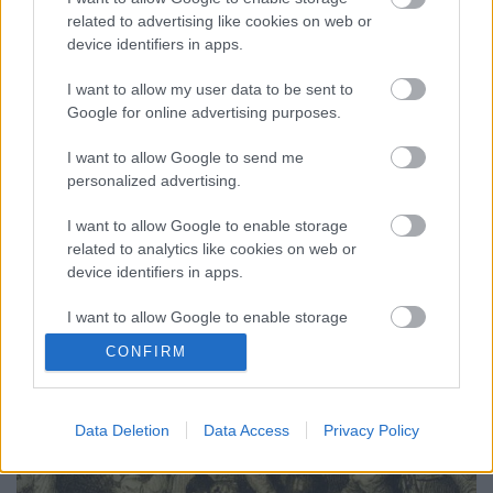
A történelmi köztudat Kossuth Lajos 1841-től
related to advertising like cookies on web or
megjelenő Pesti Hírlapjához köti a modern magyar
device identifiers in apps.
nyelvű sajtó születését. Szellemi rugalmassága,
nyelvezete, műfajai révén a PH valóban mérföldkő a
I want to allow my user data to be sent to
sajtótörténetben, de nem a semmiből pattant elő.
Google for online advertising purposes.
Legfontosabb előfutárának a mintegy évtizeddel
idősebb…
I want to allow Google to send me
personalized advertising.
I want to allow Google to enable storage
related to analytics like cookies on web or
device identifiers in apps.
I want to allow Google to enable storage
related to functionality of the website or app.
CONFIRM
I want to allow Google to enable storage
related to personalization.
Data Deletion
Data Access
Privacy Policy
I want to allow Google to enable storage
related to security, including authentication