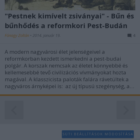
functionality and fraud prevention, and other
user protection.
"Pestnek kimívelt zsiványai" - Bűn és
bűnhődés a reformkori Pest-Budán
Fónagy Zoltán
•
2014. január 19.
4
A modern nagyvárosi élet jelenségeivel a
reformkorban kezdett ismerkedni a pest-budai
polgár. A korszak nemcsak az életet könnyebbé és
kellemesebbé tevő civilizációs vívmányokat hozta
magával. A klasszicista paloták falára rávetültek a
nagyváros árnyképei is: az új típusú szegénység, a…
SÜTI BEÁLLÍTÁSOK MÓDOSÍTÁSA