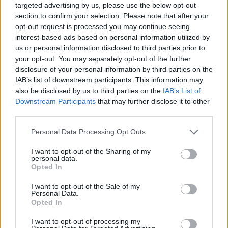
targeted advertising by us, please use the below opt-out
section to confirm your selection. Please note that after your
opt-out request is processed you may continue seeing
interest-based ads based on personal information utilized by
us or personal information disclosed to third parties prior to
your opt-out. You may separately opt-out of the further
disclosure of your personal information by third parties on the
IAB’s list of downstream participants. This information may
also be disclosed by us to third parties on the
IAB’s List of
Downstream Participants
that may further disclose it to other
third parties.
Please note that this website/app uses one or more Google
Personal Data Processing Opt Outs
services and may gather and store information including but
not limited to your visit or usage behaviour. You may click to
I want to opt-out of the Sharing of my
personal data.
grant or deny consent to Google and its third-party tags to
"Nőkínzást körünkben meg ne
Opted In
use your data for below specified purposes in below Google
szíveljünk!" - Mozaikok a családon
consent section.
I want to opt-out of the Sale of my
Personal Data.
belüli erőszak történetéből. 3. rész
Opted In
Fónagy Zoltán
•
2015. április 12.
6
I want to opt-out of processing my