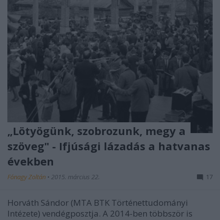
„Lötyögünk, szobrozunk, megy a
szöveg" - Ifjúsági lázadás a hatvanas
években
Fónagy Zoltán
•
2015. március 22.
17
Horváth Sándor (MTA BTK Történettudományi
Intézete) vendégposztja. A 2014-ben többször is