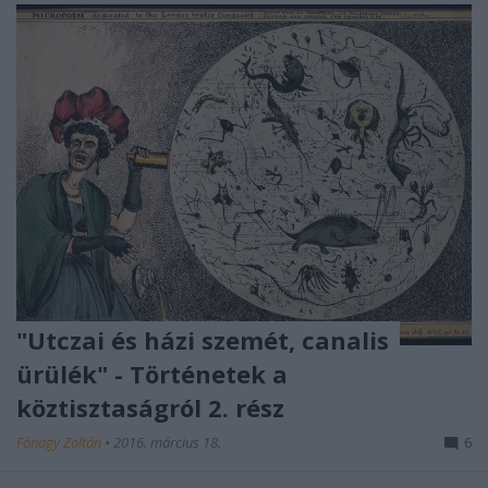
"Utczai és házi szemét, canalis
ürülék" - Történetek a
köztisztaságról 2. rész
Fónagy Zoltán
•
2016. március 18.
6