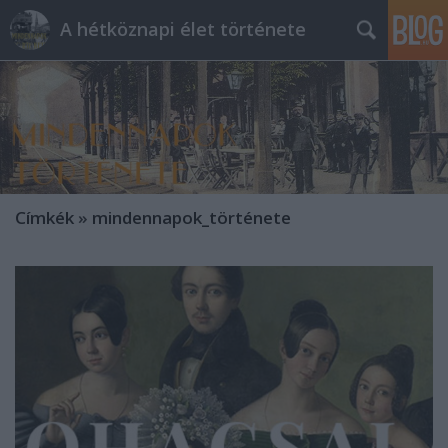
A hétköznapi élet története
Címkék
»
mindennapok_története