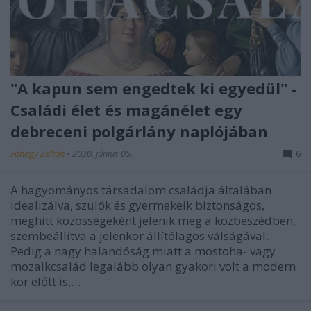
"A kapun sem engedtek ki egyedül" -
Családi élet és magánélet egy
debreceni polgárlány naplójában
Fónagy Zoltán
•
2020. június 05.
6
A hagyományos társadalom családja általában
idealizálva, szülők és gyermekeik biztonságos,
meghitt közösségeként jelenik meg a közbeszédben,
szembeállítva a jelenkor állítólagos válságával.
Pedig a nagy halandóság miatt a mostoha- vagy
mozaikcsalád legalább olyan gyakori volt a modern
kor előtt is,…