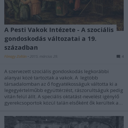
A Pesti Vakok Intézete - A szociális
gondoskodás változatai a 19.
században
Fónagy Zoltán
•
2015. március 29.
4
A szervezett szociális gondoskodás legkorábbi
alanyai közé tartoztak a vakok. A legtöbb
társadalomban az ő fogyatékosságuk váltotta ki a
legegyértelműbb együttérzést, rászorultságuk pedig
vitán felül állt. A speciális oktatást-nevelést igénylő
gyerekcsoportok közül talán elsőként ők kerültek a…