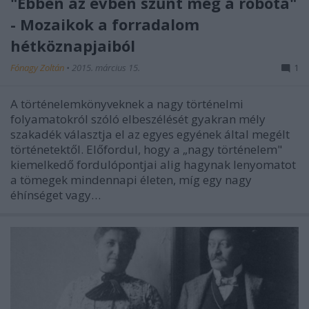
"Ebben az évben szűnt meg a robota"
- Mozaikok a forradalom
hétköznapjaiból
Fónagy Zoltán
•
2015. március 15.
1
A történelemkönyveknek a nagy történelmi
folyamatokról szóló elbeszélését gyakran mély
szakadék választja el az egyes egyének által megélt
történetektől. Előfordul, hogy a „nagy történelem"
kiemelkedő fordulópontjai alig hagynak lenyomatot
a tömegek mindennapi életen, míg egy nagy
éhínséget vagy…