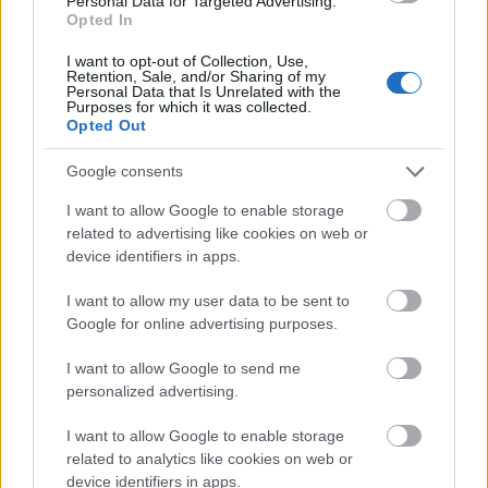
Personal Data for Targeted Advertising.
Opted In
A családon belüli erőszak történetéről szóló első
posztom ("Bántani nem bántott, csak néha megvert")
I want to opt-out of Collection, Use,
a kétkezi munkát végző társadalmi rétegek
Retention, Sale, and/or Sharing of my
Personal Data that Is Unrelated with the
normáiba és gyakorlatába adott bepillantást. A
Purposes for which it was collected.
büntető- és válóperek, valamint a néprajzi gyűjtések
Opted Out
alapján megkockáztattam a következtetést,
miszerint a…
Google consents
I want to allow Google to enable storage
related to advertising like cookies on web or
device identifiers in apps.
I want to allow my user data to be sent to
Google for online advertising purposes.
I want to allow Google to send me
personalized advertising.
I want to allow Google to enable storage
related to analytics like cookies on web or
device identifiers in apps.