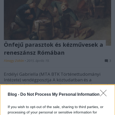
Önfejű parasztok és kézművesek a
reneszánsz Rómában
Fónagy Zoltán
•
2015. április 19.
3
Erdélyi Gabriella (MTA BTK Történettudományi
Intézete) vendégposztja A köztudatban és a
történetírásban egyaránt elfogadott az a nézet, mely
szerint az alsó társadalmi rétegek a középkorban
Blog -
Do Not Process My Personal Information
teljes tudatlanságban, elnyomásban, rettegésben és
kiszolgáltatottságban éltek. Az erőszakos
If you wish to opt-out of the sale, sharing to third parties, or
cselekedetek…
processing of your personal or sensitive information for