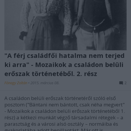
"A férj családfői hatalma nem terjed
ki arra" - Mozaikok a családon belüli
erőszak történetéből. 2. rész
Fónagy Zoltán
•
2015. március 08.
2
A családon belüli erőszak történetéről szóló első
posztom ("Bántani nem bántott, csak néha megvert"
- Mozaikok a családon belüli erőszak történetéből 1.
rész) a kétkezi munkát végző társadalmi rétegek – a
parasztság és a városi alsó osztály – normáiba és
gyakorlatába adott bepillantást. Már ott is…