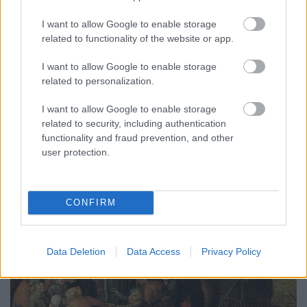
I want to allow Google to enable storage
related to functionality of the website or app.
Nők a polgári világban - Interjú az Új
Nő magazinban
I want to allow Google to enable storage
related to personalization.
Fónagy Zoltán
•
2015. április 04.
0
I want to allow Google to enable storage
related to security, including authentication
functionality and fraud prevention, and other
user protection.
CONFIRM
Data Deletion
Data Access
Privacy Policy