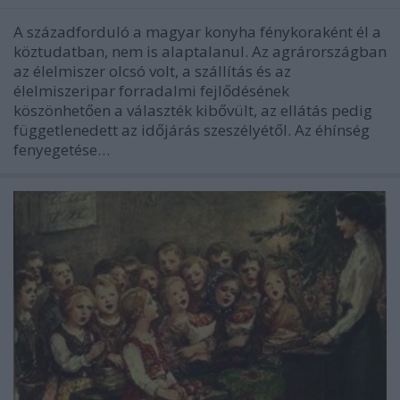
A századforduló a magyar konyha fénykoraként él a
köztudatban, nem is alaptalanul. Az agrárországban
az élelmiszer olcsó volt, a szállítás és az
élelmiszeripar forradalmi fejlődésének
köszönhetően a választék kibővült, az ellátás pedig
függetlenedett az időjárás szeszélyétől. Az éhínség
fenyegetése…