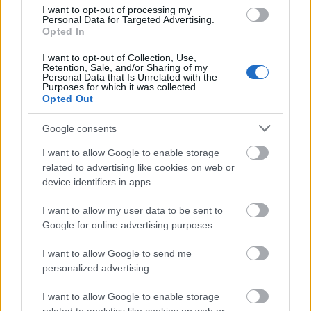
I want to opt-out of processing my
Personal Data for Targeted Advertising.
Opted In
I want to opt-out of Collection, Use,
Retention, Sale, and/or Sharing of my
Personal Data that Is Unrelated with the
Purposes for which it was collected.
Opted Out
Google consents
"Házától ritkán s csak kiváló esetben
I want to allow Google to enable storage
ment ki" - Utazás a régi
related to advertising like cookies on web or
Magyarországon
device identifiers in apps.
Fónagy Zoltán
•
2014. március 30.
12
I want to allow my user data to be sent to
Google for online advertising purposes.
A vasút elterjedése előtt az emberek túlnyomó
I want to allow Google to send me
többsége egész életében nem járt szülőhelyétől
personalized advertising.
néhány tíz kilométernyi távolságnál messzebb. Az
utazás a rossz útviszonyok és a közlekedési eszközök
I want to allow Google to enable storage
fejletlensége miatt sem volt vonzó kaland, de a