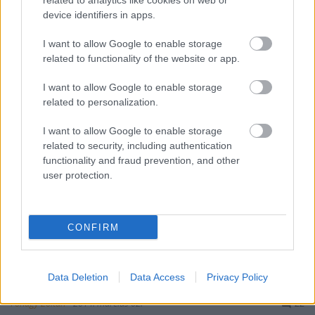
related to analytics like cookies on web or
helyhez kötöttség szoros kölcsönhatásban állt a…
device identifiers in apps.
I want to allow Google to enable storage
related to functionality of the website or app.
I want to allow Google to enable storage
related to personalization.
I want to allow Google to enable storage
related to security, including authentication
functionality and fraud prevention, and other
user protection.
CONFIRM
"Ünnepkor marha-, lúd- és tyúkhús"
- Táplálkozás a Monarchia korában
Data Deletion
Data Access
Privacy Policy
Fónagy Zoltán
•
2014. március 02.
22