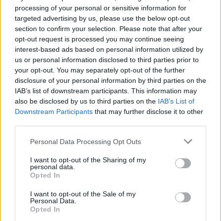
"Úrilánynak nem illik kenyeret
processing of your personal or sensitive information for
targeted advertising by us, please use the below opt-out
keresni" - Dolgozó nők a boldog
section to confirm your selection. Please note that after your
békeidőkben
opt-out request is processed you may continue seeing
interest-based ads based on personal information utilized by
Fónagy Zoltán
•
2014. szeptember 14.
3
us or personal information disclosed to third parties prior to
your opt-out. You may separately opt-out of the further
Hogy a nők túlnyomó többsége ugyanúgy dolgozik a
disclosure of your personal information by third parties on the
család létfenntartásáért, mint a férfiak, minden
IAB’s list of downstream participants. This information may
also be disclosed by us to third parties on the
IAB’s List of
korban magától értetődőnek számított. A
Downstream Participants
that may further disclose it to other
hagyományos európai társadalomban szükség volt
third parties.
munkájukra a családi keretekben zajló gazdasági
tevékenységben (parasztgazdaságban, céhes
Please note that this website/app uses one or more Google
Personal Data Processing Opt Outs
műhelyben, boltban…
services and may gather and store information including but
not limited to your visit or usage behaviour. You may click to
I want to opt-out of the Sharing of my
personal data.
grant or deny consent to Google and its third-party tags to
Opted In
use your data for below specified purposes in below Google
consent section.
I want to opt-out of the Sale of my
Personal Data.
Opted In