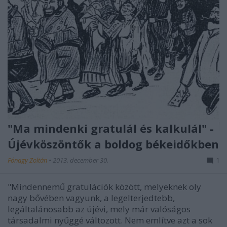
"Ma mindenki gratulál és kalkulál" -
Újévköszöntők a boldog békeidőkben
Fónagy Zoltán
•
2013. december 30.
1
"Mindennemű gratulációk között, melyeknek oly
nagy bővében vagyunk, a legelterjedtebb,
legáltalánosabb az újévi, mely már valóságos
társadalmi nyűggé változott. Nem említve azt a sok