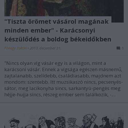
"Tiszta örömet vásárol magának
minden ember" - Karácsonyi
készülődés a boldog békeidőkben
Fónagy Zoltán
•
2013. december 31.
1
"Nincs olyan víg vásár egy is a világon, mint a
karácsoni vásár. Ennek a vígsága egészen másnemű,
zajtalanabb, szelídebb, családiasabb, majdnem azt
mondom: szentebb. Itt muzsikaszó nincs, pecsenyés-
sátor, meg lacikonyha sincs, sarkantyú-pengés meg
héjje-hujja sincs, részeg ember sem találkozik, -…