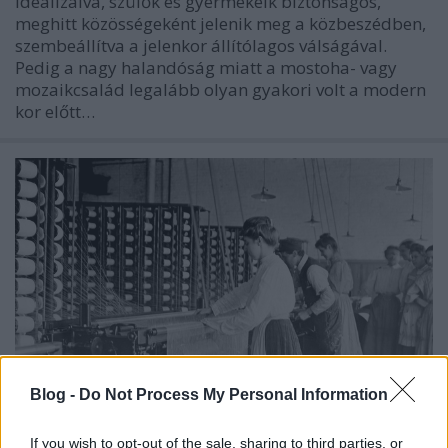
idealizálva, szülők és gyermekeik biztonságos,
meghitt közösségeként jelenik meg a közbeszédben,
szembeállítva a jelenkor állítólagos válságával.
Pedig a nagy halandóság miatt a mostoha- vagy
mozaikcsalád legalább olyan gyakori volt a modern
kor előtt…
Blog -
Do Not Process My Personal Information
If you wish to opt-out of the sale, sharing to third parties, or