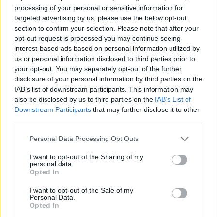
processing of your personal or sensitive information for
targeted advertising by us, please use the below opt-out
section to confirm your selection. Please note that after your
opt-out request is processed you may continue seeing
interest-based ads based on personal information utilized by
us or personal information disclosed to third parties prior to
your opt-out. You may separately opt-out of the further
disclosure of your personal information by third parties on the
IAB’s list of downstream participants. This information may
also be disclosed by us to third parties on the
IAB’s List of
Downstream Participants
that may further disclose it to other
third parties.
Please note that this website/app uses one or more Google
Personal Data Processing Opt Outs
services and may gather and store information including but
Jóltevő Asszonyi Egyesület Pesten és
not limited to your visit or usage behaviour. You may click to
I want to opt-out of the Sharing of my
Budán - A szociális gondoskodás
personal data.
grant or deny consent to Google and its third-party tags to
Opted In
use your data for below specified purposes in below Google
kezdetei a reformkorban
consent section.
I want to opt-out of the Sale of my
Fónagy Zoltán
•
2014. január 03.
1
Personal Data.
Opted In