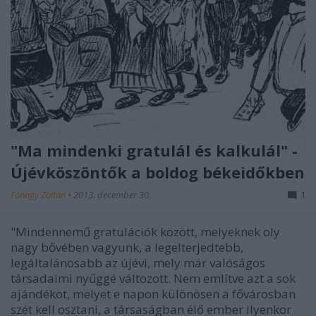
"Ma mindenki gratulál és kalkulál" -
Újévköszöntők a boldog békeidőkben
Fónagy Zoltán
•
2013. december 30.
1
"Mindennemű gratulációk között, melyeknek oly
nagy bővében vagyunk, a legelterjedtebb,
legáltalánosabb az újévi, mely már valóságos
társadalmi nyűggé változott. Nem említve azt a sok
ajándékot, melyet e napon különösen a fővárosban
szét kell osztani, a társaságban élő ember ilyenkor