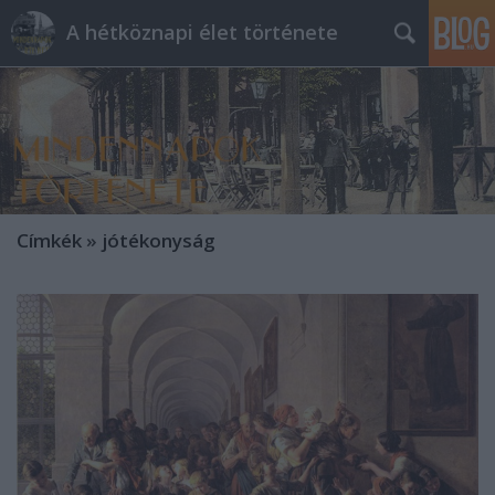
A hétköznapi élet története
Címkék
»
jótékonyság