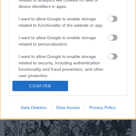
device identifiers in apps.
"Tiszta örömet vásárol magának
I want to allow Google to enable storage
minden ember" - Karácsonyi
related to functionality of the website or app.
készülődés a boldog békeidőkben
I want to allow Google to enable storage
Fónagy Zoltán
•
2013. december 31.
1
related to personalization.
I want to allow Google to enable storage
"Nincs olyan víg vásár egy is a világon, mint a
related to security, including authentication
karácsoni vásár. Ennek a vígsága egészen másnemű,
functionality and fraud prevention, and other
zajtalanabb, szelídebb, családiasabb, majdnem azt
user protection.
mondom: szentebb. Itt muzsikaszó nincs, pecsenyés-
sátor, meg lacikonyha sincs, sarkantyú-pengés meg
CONFIRM
héjje-hujja sincs, részeg ember sem találkozik, -…
Data Deletion
Data Access
Privacy Policy