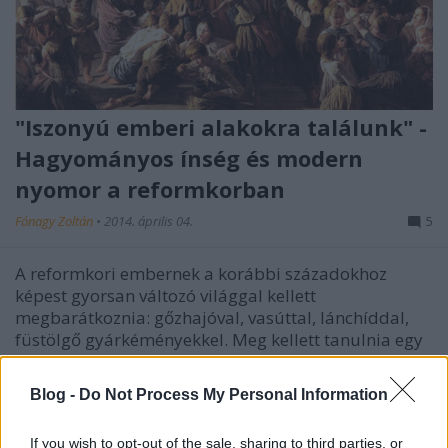
"Iszonyú emberi alakokra találunk" -
Hagyományos ínség és modern
nyomor a reformkorban
Fónagy Zoltán
•
2014. április 04.
5
A reformkori embernek a korábbi századokhoz
képest gyorsan változó világgal kellett
megbarátkoznia: gőzhajóval, vasúttal, lánchíddal,
füstölgő gyárkéményekkel. Meg kellett tanulnia egy
új gazdasági rend játékszabályait: mit jelent a váltó,
a részvény vagy a csőd. A haladás vívmányai mellett
Blog -
Do Not Process My Personal Information
hozzá…
If you wish to opt-out of the sale, sharing to third parties, or