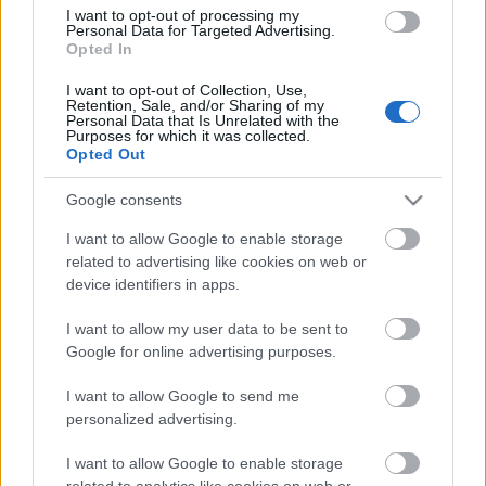
A hagyományos társadalomban az önmagukról
I want to opt-out of processing my
Personal Data for Targeted Advertising.
gondoskodni képtelenek ellátása alapvetően a
Opted In
család és a rokonság feladata volt. A modernizáció
során azonban egyre többen keltek útra, s
I want to opt-out of Collection, Use,
veszítették el a rokoni kötelékek biztonsági hálóját. A
Retention, Sale, and/or Sharing of my
Personal Data that Is Unrelated with the
polgárosodó társadalomnak új megoldásokat
Purposes for which it was collected.
kellett találnia a…
Opted Out
Google consents
I want to allow Google to enable storage
related to advertising like cookies on web or
device identifiers in apps.
I want to allow my user data to be sent to
Google for online advertising purposes.
I want to allow Google to send me
personalized advertising.
I want to allow Google to enable storage
related to analytics like cookies on web or