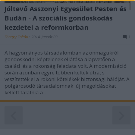
functionality and fraud prevention, and other
Jóltevő Asszonyi Egyesület Pesten és
user protection.
Budán - A szociális gondoskodás
kezdetei a reformkorban
Fónagy Zoltán
•
2014. január 03.
1
A hagyományos társadalomban az önmagukról
gondoskodni képtelenek ellátása alapvetően a
család és a rokonság feladata volt. A modernizáció
során azonban egyre többen keltek útra, s
veszítették el a rokoni kötelékek biztonsági hálóját. A
polgárosodó társadalomnak új megoldásokat
kellett találnia a…