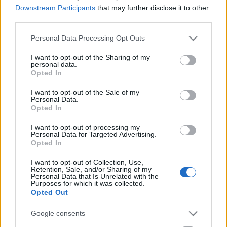
Downstream Participants
that may further disclose it to other
third parties.
Please note that this website/app uses one or more Google
Personal Data Processing Opt Outs
services and may gather and store information including but
not limited to your visit or usage behaviour. You may click to
I want to opt-out of the Sharing of my
personal data.
grant or deny consent to Google and its third-party tags to
Opted In
use your data for below specified purposes in below Google
consent section.
I want to opt-out of the Sale of my
Personal Data.
Opted In
I want to opt-out of processing my
Personal Data for Targeted Advertising.
Opted In
"Orvost csak hírből ismer" - Egészség
I want to opt-out of Collection, Use,
Retention, Sale, and/or Sharing of my
és betegség a hagyományos
Personal Data that Is Unrelated with the
Purposes for which it was collected.
társadalomban
Opted Out
Fónagy Zoltán
•
2014. június 16.
3
Google consents