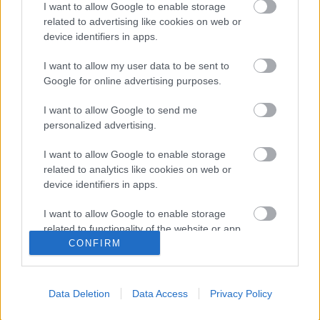
Az egészségügyi állapotokkal foglalkozó 19. századi
I want to allow Google to enable storage
szakirodalom állandó fordulata volt a
related to advertising like cookies on web or
device identifiers in apps.
tudatlanságra, „a nép csekély műveltségi fokára”,
illetve az egészséggel, az élettel és halállal szembeni
I want to allow my user data to be sent to
közönyösségre való panaszkodás: a jó gazda előbb
Google for online advertising purposes.
hívott lódoktort az állataihoz, mint orvost a beteg…
I want to allow Google to send me
personalized advertising.
I want to allow Google to enable storage
related to analytics like cookies on web or
device identifiers in apps.
I want to allow Google to enable storage
related to functionality of the website or app.
CONFIRM
I want to allow Google to enable storage
related to personalization.
Data Deletion
Data Access
Privacy Policy
I want to allow Google to enable storage
related to security, including authentication