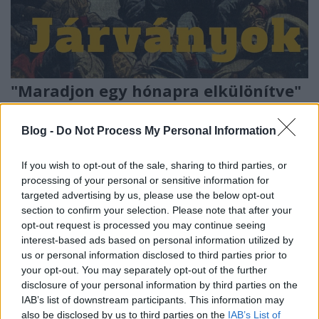
"Maradjon egy hónapra elkülönítve"
- Karanténok és pestisjárványok a
középkorban
Blog -
Do Not Process My Personal Information
Fónagy Zoltán
•
2020. április 07.
1
If you wish to opt-out of the sale, sharing to third parties, or
processing of your personal or sensitive information for
Pestis, feketehimlő, kolera, spanyolnátha - a
targeted advertising by us, please use the below opt-out
járványok végigkísérték, sőt olykor alakították az
section to confirm your selection. Please note that after your
emberiség történelmét. Az utóbbi évtizedekben a
opt-out request is processed you may continue seeing
HIV, a SARS, a madárinfluenza, aktuálisan pedig a
interest-based ads based on personal information utilized by
koronavírus megjelenése figyelmeztet bennünket,
us or personal information disclosed to third parties prior to
your opt-out. You may separately opt-out of the further
hogy a modernizációs folyamat során
disclosure of your personal information by third parties on the
elhatalmasodott…
IAB’s list of downstream participants. This information may
also be disclosed by us to third parties on the
IAB’s List of