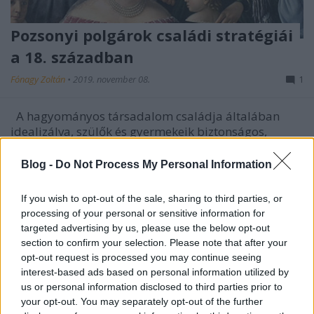
Pozsonyi polgárok családi stratégiái
a 18. században
Fónagy Zoltán
•
2019. november 08.
1
A hagyományos társadalom családja általában
idealizálva, szülők és gyermekeik biztonságos,
meghitt közösségeként jelenik meg a közbeszédben,
szembeállítva a jelenkor állítólagos válságával.
Blog -
Do Not Process My Personal Information
Pedig a nagy halandóság miatt a mostoha- vagy
mozaikcsalád legalább olyan gyakori volt a modern
If you wish to opt-out of the sale, sharing to third parties, or
kor előtt…
processing of your personal or sensitive information for
targeted advertising by us, please use the below opt-out
section to confirm your selection. Please note that after your
opt-out request is processed you may continue seeing
interest-based ads based on personal information utilized by
us or personal information disclosed to third parties prior to
your opt-out. You may separately opt-out of the further