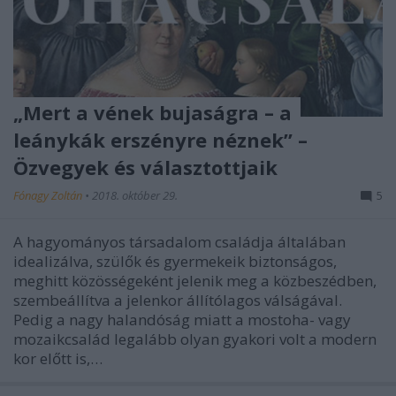
„Mert a vének bujaságra – a
leánykák erszényre néznek” –
Özvegyek és választottjaik
Fónagy Zoltán
•
2018. október 29.
5
A hagyományos társadalom családja általában
idealizálva, szülők és gyermekeik biztonságos,
meghitt közösségeként jelenik meg a közbeszédben,
szembeállítva a jelenkor állítólagos válságával.
Pedig a nagy halandóság miatt a mostoha- vagy
mozaikcsalád legalább olyan gyakori volt a modern
kor előtt is,…