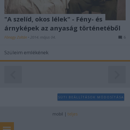
"A szelíd, okos lélek" - Fény- és
árnyképek az anyaság történetéből
Fónagy Zoltán
•
2014. május 04.
6
Szüleim emlékének
SÜTI BEÁLLÍTÁSOK MÓDOSÍTÁSA
mobil
|
teljes