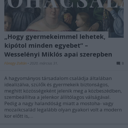
„Hogy gyermekeimmel lehetek,
kipótol minden egyebet” –
Wesselényi Miklós apai szerepben
Fónagy Zoltán
•
2020. március 31.
8
A hagyományos társadalom családja általában
idealizálva, szülők és gyermekeik biztonságos,
meghitt közösségeként jelenik meg a közbeszédben,
szembeállítva a jelenkor állítólagos válságával.
Pedig a nagy halandóság miatt a mostoha- vagy
mozaikcsalád legalább olyan gyakori volt a modern
kor előtt is,…