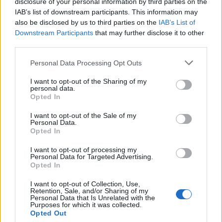
disclosure of your personal information by third parties on the
IAB’s list of downstream participants. This information may
also be disclosed by us to third parties on the
IAB’s List of
Downstream Participants
that may further disclose it to other
third parties.
Please note that this website/app uses one or more Google
Personal Data Processing Opt Outs
services and may gather and store information including but
not limited to your visit or usage behaviour. You may click to
I want to opt-out of the Sharing of my
personal data.
grant or deny consent to Google and its third-party tags to
Opted In
Családi emlékállítás a 17. századi
use your data for below specified purposes in below Google
consent section.
Erdélyben. A Magyar Nemzeti
I want to opt-out of the Sale of my
Personal Data.
Múzeum Apafi-síremléke
Opted In
Fónagy Zoltán
•
2019. január 28.
0
I want to opt-out of processing my
Personal Data for Targeted Advertising.
Opted In
A hagyományos társadalom családja általában
idealizálva, szülők és gyermekeik biztonságos,
I want to opt-out of Collection, Use,
Retention, Sale, and/or Sharing of my
meghitt közösségeként jelenik meg a közbeszédben,
Personal Data that Is Unrelated with the
Purposes for which it was collected.
szembeállítva a jelenkor állítólagos válságával.
Opted Out
Pedig a nagy halandóság miatt a mostoha- vagy