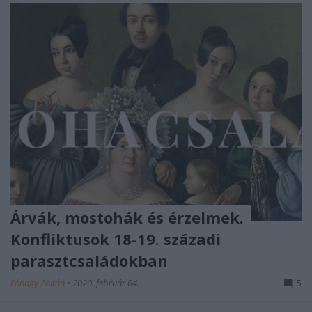
Árvák, mostohák és érzelmek.
Konfliktusok 18-19. századi
parasztcsaládokban
Fónagy Zoltán
•
2020. február 04.
5