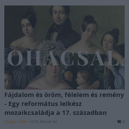
Fájdalom és öröm, félelem és remény
- Egy református lelkész
mozaikcsaládja a 17. században
Fónagy Zoltán
•
2018. február 04.
0