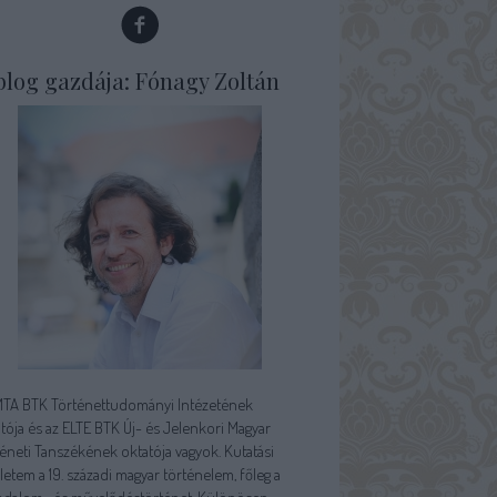
blog gazdája: Fónagy Zoltán
MTA BTK Történettudományi Intézetének
tója és az ELTE BTK Új- és Jelenkori Magyar
éneti Tanszékének oktatója vagyok. Kutatási
letem a 19. századi magyar történelem, főleg a