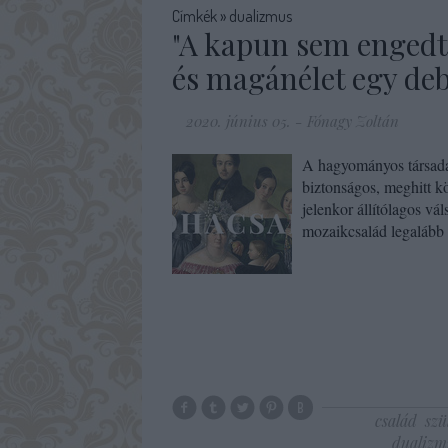
Címkék
»
dualizmus
"A kapun sem engedte
és magánélet egy de
2020. június 05.
-
Fónagy Zoltán
A hagyományos társadal
biztonságos, meghitt k
jelenkor állítólagos v
mozaikcsalád legalább 
család
szü
dualizm