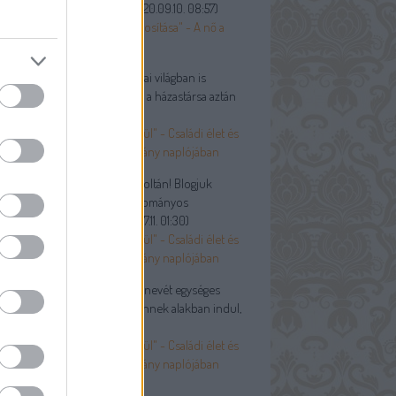
yes, érdekes, hasznos. T...
(
2020.09.10. 08:57
)
ő kötelessége a házibéke biztosítása" - A nő a
ári családban
andin:
@Vidóczy Tamás: A mai világban is
ordul, hogy valakinek meghal a házastársa aztán
el újrah...
(
2020.07.28. 18:14
)
apun sem engedtek ki egyedül" - Családi élet és
ánélet egy debreceni polgárlány naplójában
óczy Tamás:
Tisztelt Fónagy Zoltán! Blogjuk
ezetője így kezdődik: „A hagyományos
adalom családja által...
(
2020.07.11. 01:30
)
apun sem engedtek ki egyedül" - Családi élet és
ánélet egy debreceni polgárlány naplójában
ßkopf:
Jó lett volna a család nevét egységes
ában írni. A cikkben Rothschnek alakban indul,
n jön...
(
2020.06.12. 13:25
)
apun sem engedtek ki egyedül" - Családi élet és
ánélet egy debreceni polgárlány naplójában
só 20