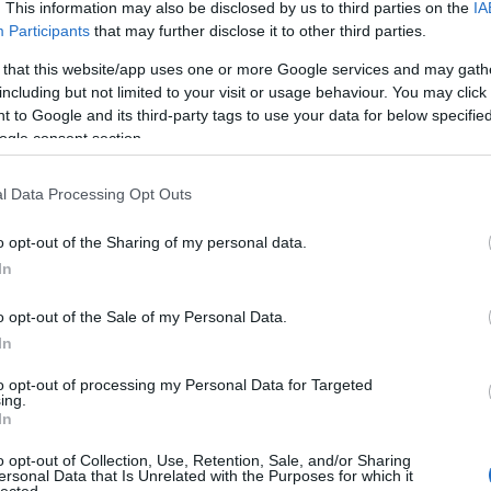
. This information may also be disclosed by us to third parties on the
IA
TOVÁBB
Participants
that may further disclose it to other third parties.
"
h
 that this website/app uses one or more Google services and may gath
"
including but not limited to your visit or usage behaviour. You may click 
11
komment
p
 to Google and its third-party tags to use your data for below specifi
"
elem
nők
gyermek
házasság
válás
érzelmek
középosztály
ogle consent section.
é
lizmus
párválasztás
Budapest
Buda
társadalmi presztízs
"
mostohacsaládok
kettős morál
a
l Data Processing Opt Outs
„
b
o opt-out of the Sharing of my personal data.
k kenyeret keresni" - Dolgozó
In
Ut
őkben
o opt-out of the Sale of my Personal Data.
Rea
In
koro
(
2021
to opt-out of processing my Personal Data for Targeted
"Orv
bbsége ugyanúgy dolgozik a család létfenntartásáért, mint a
ing.
hag
In
 magától értetődőnek számított. A hagyományos európai
volt munkájukra a családi keretekben zajló gazdasági
Pöc
o opt-out of Collection, Use, Retention, Sale, and/or Sharing
sztgazdaságban, céhes műhelyben, boltban…
ersonal Data that Is Unrelated with the Purposes for which it
erre
lected.