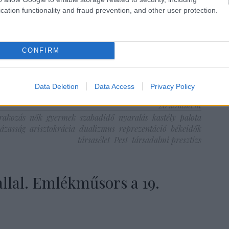
 élet minden területén tiszteletet követelt magának és igényt
cation functionality and fraud prevention, and other user protection.
 Elitizmusuk fontos eleme volt…
CONFIRM
TOVÁBB
Data Deletion
Data Access
Privacy Policy
20
komment
rakozás
nők
gyermek
szabadidő
nyaralás
kastély
palota
ázasság
arisztokrácia
dualizmus
reprezentáció
békeidők
társasélet
Pest
társadalmi presztízs
llal. Emlékműsors a 19.