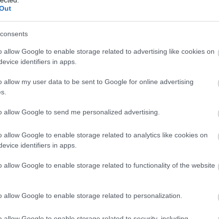
Igén
Out
"Els
polg
consents
TOVÁBB
Alm
o allow Google to enable storage related to advertising like cookies on
előf
evice identifiers in apps.
időv
3
komment
"A k
o allow my user data to be sent to Google for online advertising
mag
munka
nők
kereskedelem
szegénység
értelmiség
házasság
s.
zéposztály
dualizmus
társadalmi presztízs
mindennapok
Vid
története
bev
to allow Google to send me personalized advertising.
társ
"A k
o allow Google to enable storage related to analytics like cookies on
ítanak” - Arisztokrácia a
mag
evice identifiers in apps.
Wei
o allow Google to enable storage related to functionality of the website
form
aztá
"A k
o allow Google to enable storage related to personalization.
mag
be születése pillanatától a kivételezettség tudatát nevelték.
értetődőnek tekintette, hogy mindenből a legmagasabb
Utol
o allow Google to enable storage related to security, including