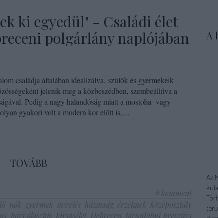
k ki egyedül" - Családi élet
breceni polgárlány naplójában
A 
om családja általában idealizálva, szülők és gyermekeik
özösségeként jelenik meg a közbeszédben, szembeállítva a
álságával. Pedig a nagy halandóság miatt a mostoha- vagy
olyan gyakori volt a modern kor előtt is,…
TOVÁBB
Az 
kuta
6
komment
Tört
lő
nők
gyermek
nevelés
házasság
érzelmek
középosztály
terü
us
párválasztás
társasélet
Debrecen
társadalmi presztízs