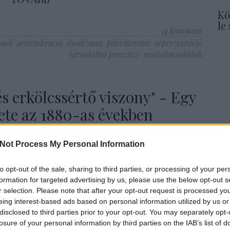
Kö
le
14
komment
lmek
arisztokrácia
dualizmus
párválasztás
reprezentáció
társadalmi presztízs
mostohacsaládok
és erkölcssértő viszony" - Egy
lete az 1880-as években
Not Process My Personal Information
om családja általában idealizálva, szülők és gyermekeik
to opt-out of the sale, sharing to third parties, or processing of your per
özösségeként jelenik meg a közbeszédben, szembeállítva a
formation for targeted advertising by us, please use the below opt-out s
álságával. Pedig a nagy halandóság miatt a mostoha- vagy
Ke
r selection. Please note that after your opt-out request is processed y
olyan gyakori volt a modern kor előtt is,…
eing interest-based ads based on personal information utilized by us or
disclosed to third parties prior to your opt-out. You may separately opt-
losure of your personal information by third parties on the IAB’s list of
To