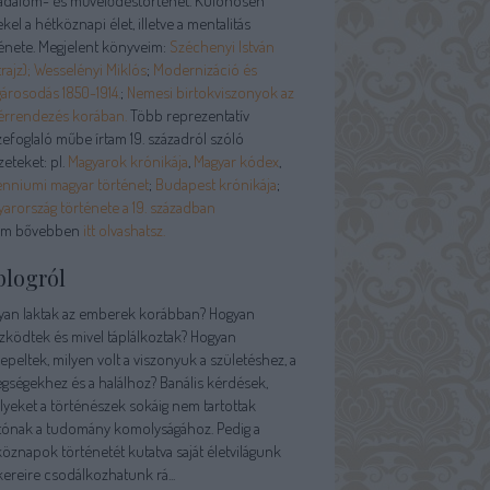
sadalom- és művelődéstörténet. Különösen
kel a hétköznapi élet, illetve a mentalitás
énete. Megjelent könyveim:
Széchenyi István
rajz);
Wesselényi Miklós
;
Modernizáció és
árosodás 1850-1914.
;
Nemesi birtokviszonyok az
érrendezés korában.
Több reprezentatív
efoglaló műbe írtam 19. századról szóló
zeteket: pl.
Magyarok krónikája
,
Magyar kódex
,
enniumi magyar történet
;
Budapest krónikája
;
arország története a 19. században
am bővebben
itt olvashatsz.
blogról
yan laktak az emberek korábban? Hogyan
zködtek és mivel táplálkoztak? Hogyan
peltek, milyen volt a viszonyuk a születéshez, a
gségekhez és a halálhoz? Banális kérdések,
yeket a történészek sokáig nem tartottak
tónak a tudomány komolyságához. Pedig a
öznapok történetét kutatva saját életvilágunk
ereire csodálkozhatunk rá...