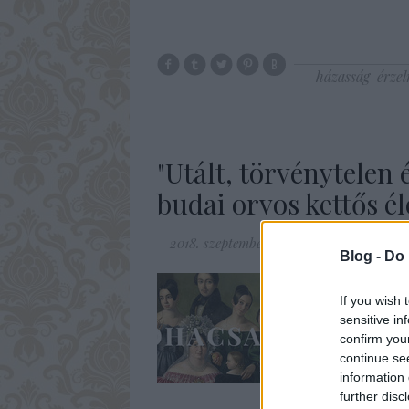
házasság
érze
"Utált, törvénytelen 
budai orvos kettős é
2018. szeptember 12.
-
Fónagy Zoltán
Blog -
Do 
A hagyományos társadal
If you wish 
biztonságos, meghitt k
sensitive in
jelenkor állítólagos v
confirm you
mozaikcsalád legalább 
continue se
information 
further disc