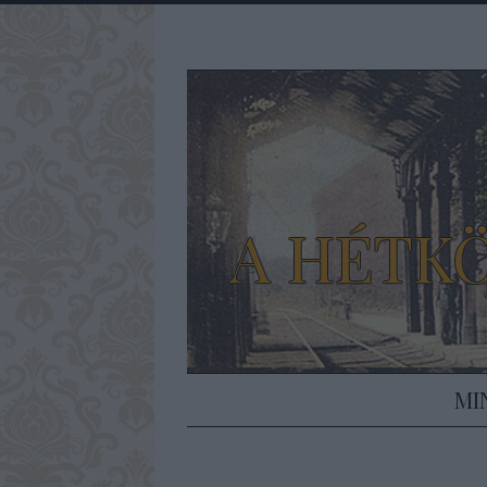
A HÉTK
MI