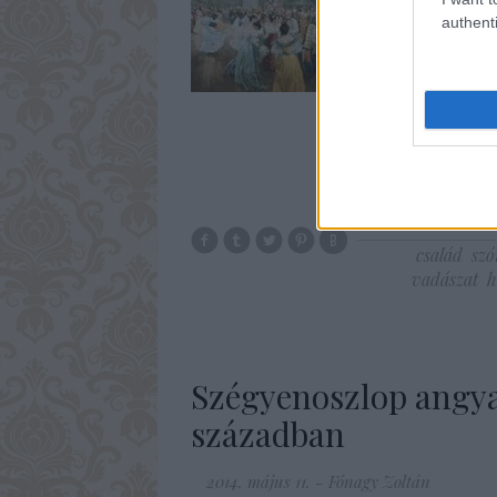
színvonalú jár neki. Az
authenti
tartott az irányításra.
család
szó
vadászat
h
Szégyenoszlop angya
században
2014. május 11.
-
Fónagy Zoltán