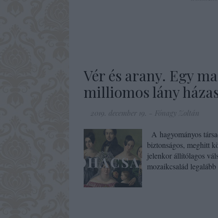
Vér és arany. Egy ma
milliomos lány háza
2019. december 19.
-
Fónagy Zoltán
A hagyományos társada
biztonságos, meghitt k
jelenkor állítólagos v
mozaikcsalád legalább 