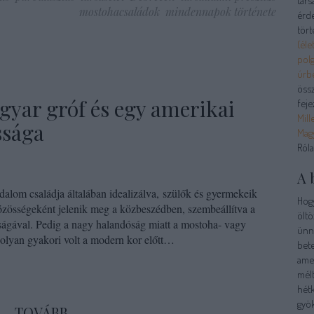
tár
mostohacsaládok
mindennapok története
érde
tört
(élet
polg
úrb
össz
gyar gróf és egy amerikai
feje
Mill
ssága
Magy
Ról
A 
lom családja általában idealizálva, szülők és gyermekeik
Hog
özösségeként jelenik meg a közbeszédben, szembeállítva a
öltö
álságával. Pedig a nagy halandóság miatt a mostoha- vagy
ünne
olyan gyakori volt a modern kor előtt…
bete
amel
mél
hétk
gyök
TOVÁBB