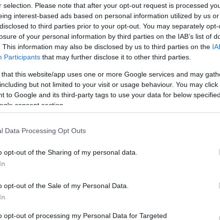
tár
r selection. Please note that after your opt-out request is processed y
társadalmi presztízs
időfegyelem
mindennapok története
érde
eing interest-based ads based on personal information utilized by us or
tört
disclosed to third parties prior to your opt-out. You may separately opt-
(élet
losure of your personal information by third parties on the IAB’s list of
polg
. This information may also be disclosed by us to third parties on the
IA
úrb
Participants
that may further disclose it to other third parties.
össz
feje
 that this website/app uses one or more Google services and may gath
Mill
including but not limited to your visit or usage behaviour. You may click 
Magy
 to Google and its third-party tags to use your data for below specifi
Ról
ogle consent section.
A 
l Data Processing Opt Outs
Hog
öltö
o opt-out of the Sharing of my personal data.
ünne
In
bete
amel
o opt-out of the Sale of my Personal Data.
mél
In
hétk
gyök
to opt-out of processing my Personal Data for Targeted