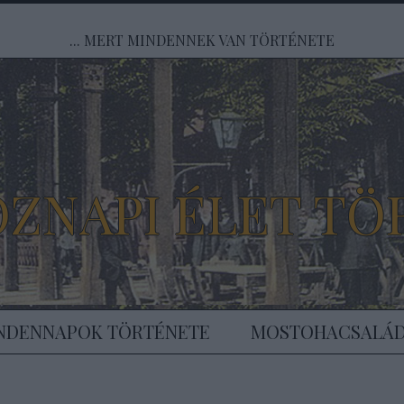
... MERT MINDENNEK VAN TÖRTÉNETE
ÖZNAPI ÉLET TÖ
NDENNAPOK TÖRTÉNETE
MOSTOHACSALÁ