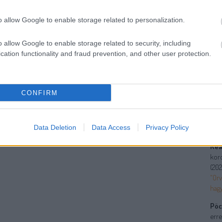
"
o allow Google to enable storage related to personalization.
h
"
o allow Google to enable storage related to security, including
p
cation functionality and fraud prevention, and other user protection.
"
é
"
a
CONFIRM
„
b
Data Deletion
Data Access
Privacy Policy
Ut
Rea
koro
(
2021
"Orv
hag
Pöc
erre