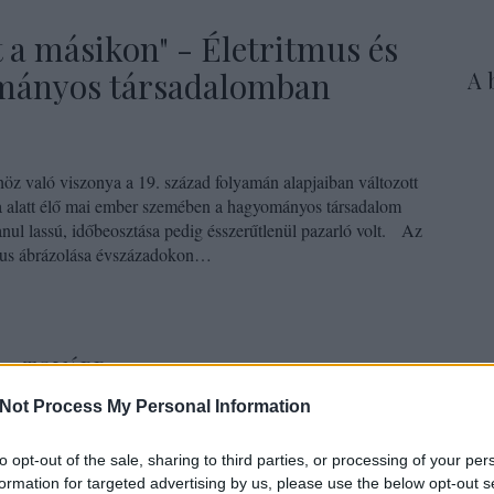
 a másikon" - Életritmus és
ományos társadalomban
A 
z való viszonya a 19. század folyamán alapjaiban változott
a alatt élő mai ember szemében a hagyományos társadalom
lanul lassú, időbeosztása pedig ésszerűtlenül pazarló volt. Az
ikus ábrázolása évszázadokon…
TOVÁBB
Az 
Not Process My Personal Information
kuta
33
komment
Tört
to opt-out of the sale, sharing to third parties, or processing of your per
nnepek
utazás
óra
vásár
karácsony
gyermek
szabadidő
terü
formation for targeted advertising by us, please use the below opt-out s
endárium
öregkor
időbeosztás
életritmus
anyakönyvezés