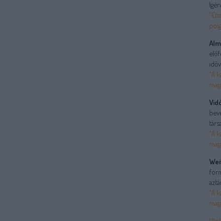
Igén
"Els
polg
Alm
előf
időv
"A k
mag
Vid
bev
társ
"A k
mag
Wei
form
aztá
"A k
mag
Utol