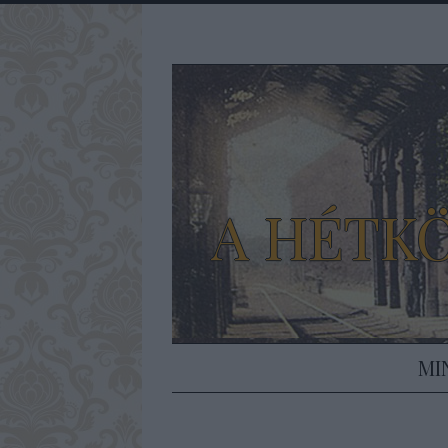
A HÉTK
MI