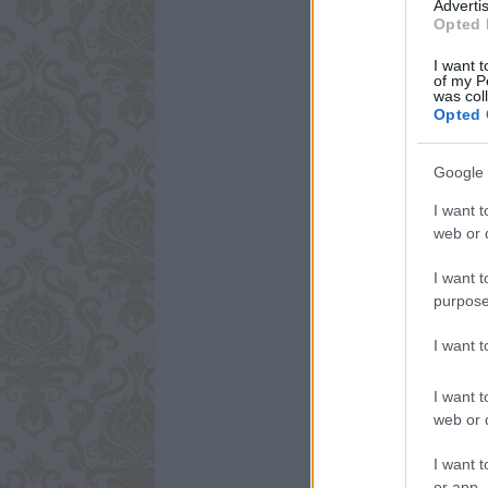
Advertis
Opted 
I want t
of my P
was col
Opted 
Google 
I want t
web or d
I want t
purpose
I want 
I want t
web or d
I want t
or app.