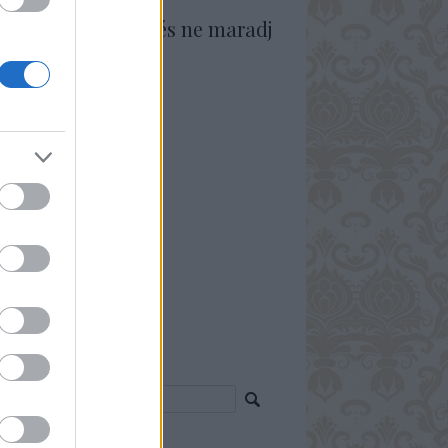
vess Facebookon és ne maradj
 semmiről!
resés
p 5