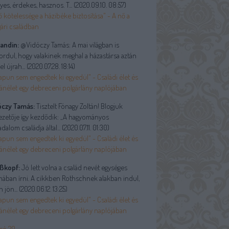
yes, érdekes, hasznos. T...
(
2020.09.10. 08:57
)
ő kötelessége a házibéke biztosítása" - A nő a
ári családban
andin:
@Vidóczy Tamás: A mai világban is
ordul, hogy valakinek meghal a házastársa aztán
el újrah...
(
2020.07.28. 18:14
)
apun sem engedtek ki egyedül" - Családi élet és
ánélet egy debreceni polgárlány naplójában
óczy Tamás:
Tisztelt Fónagy Zoltán! Blogjuk
ezetője így kezdődik: „A hagyományos
adalom családja által...
(
2020.07.11. 01:30
)
apun sem engedtek ki egyedül" - Családi élet és
ánélet egy debreceni polgárlány naplójában
ßkopf:
Jó lett volna a család nevét egységes
ában írni. A cikkben Rothschnek alakban indul,
n jön...
(
2020.06.12. 13:25
)
apun sem engedtek ki egyedül" - Családi élet és
ánélet egy debreceni polgárlány naplójában
só 20