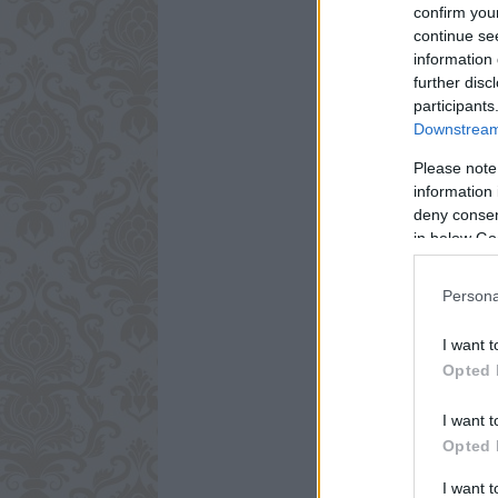
confirm you
continue se
information 
further disc
participants
Downstream 
Please note
information 
deny consent
in below Go
Persona
I want t
Opted 
I want t
Opted 
I want 