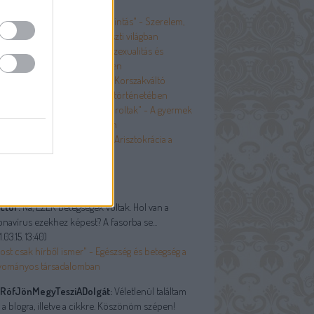
Egy-egy mosoly, egy-egy kacsintás" - Szerelem,
ázasság és szexualitás a paraszti világban
A botrányt kerülni kellett" - Szexualitás és
rüdéria a boldog békeidőkben
És nem szégyellik magukat" - Korszakváltó
vtizedek a test és szexualitás történetében
Szülőim puritán szigort gyakoroltak" - A gyermek
 hagyományos társadalomban
A többiek nem számítanak” - Arisztokrácia a
oldog békeidőkben
olsó kommentek
ctor:
Na, EZEK betegségek voltak. Hol van a
navírus ezekhez képest? A fasorba se...
.03.15. 13:40
)
ost csak hírből ismer" - Egészség és betegség a
yományos társadalomban
RöfJönMegyTesziADolgát:
Véletlenül találtam
 a blogra, illetve a cikkre. Köszönöm szépen!