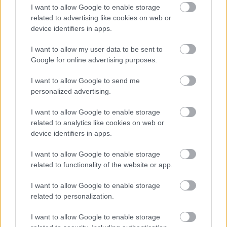
emberiség történelmét. Az utóbbi ...
I want to allow Google to enable storage
related to advertising like cookies on web or
device identifiers in apps.
I want to allow my user data to be sent to
Google for online advertising purposes.
I want to allow Google to send me
personalized advertising.
I want to allow Google to enable storage
related to analytics like cookies on web or
device identifiers in apps.
I want to allow Google to enable storage
related to functionality of the website or app.
„Édesse, küldd el nekem ide
I want to allow Google to enable storage
gyorskocsin Clavigot és Othellót” –
related to personalization.
Egy 19. századi színész "családi
I want to allow Google to enable storage