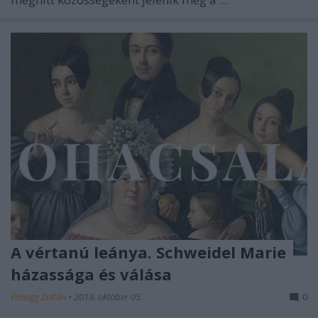
A vértanú leánya. Schweidel Marie
házassága és válása
Fónagy Zoltán
•
2019. október 05.
0