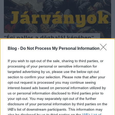
"Égi pallos a döghalál képében" -
Kolerajárvány és szabadságharc
Blog -
Do Not Process My Personal Information
1848-49-ben
If you wish to opt-out of the sale, sharing to third parties, or
Fónagy Zoltán
•
2020. március 25.
6
processing of your personal or sensitive information for
targeted advertising by us, please use the below opt-out
Pestis, feketehimlő, kolera, spanyolnátha - a
section to confirm your selection. Please note that after your
járványok végigkísérték, sőt olykor alakították az
opt-out request is processed you may continue seeing
emberiség történelmét. Az utóbbi ...
interest-based ads based on personal information utilized by
us or personal information disclosed to third parties prior to
your opt-out. You may separately opt-out of the further
disclosure of your personal information by third parties on the
IAB’s list of downstream participants. This information may
also be disclosed by us to third parties on the
IAB’s List of