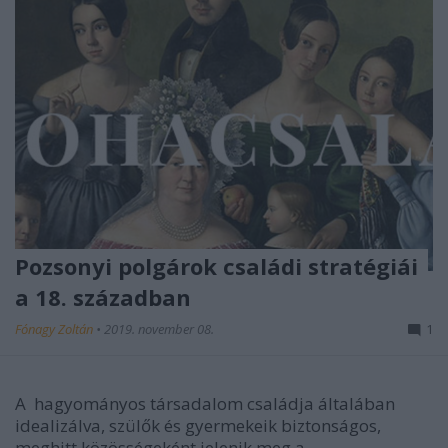
Pozsonyi polgárok családi stratégiái
a 18. században
Fónagy Zoltán
•
2019. november 08.
1
A
hagyományos társadalom családja általában
idealizálva, szülők és gyermekeik biztonságos,
meghitt közösségeként jelenik meg a ...