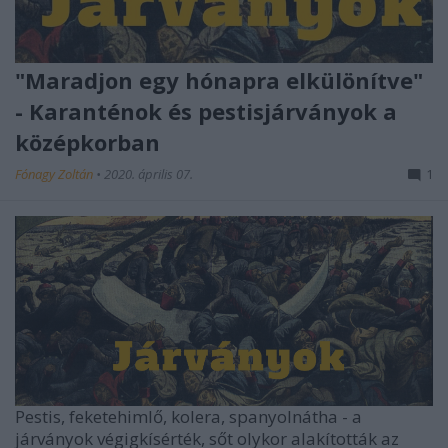
"Maradjon egy hónapra elkülönítve"
- Karanténok és pestisjárványok a
középkorban
Fónagy Zoltán
•
2020. április 07.
1
Pestis, feketehimlő, kolera, spanyolnátha - a
járványok végigkísérték, sőt olykor alakították az