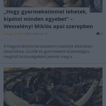
„Hogy gyermekeimmel lehetek,
kipótol minden egyebet” –
Wesselényi Miklós apai szerepben
Fónagy Zoltán
•
2020. március 31.
8
A hagyományos társadalom családja általában
idealizálva, szülők és gyermekeik biztonságos,
meghitt közösségeként jelenik meg a ...