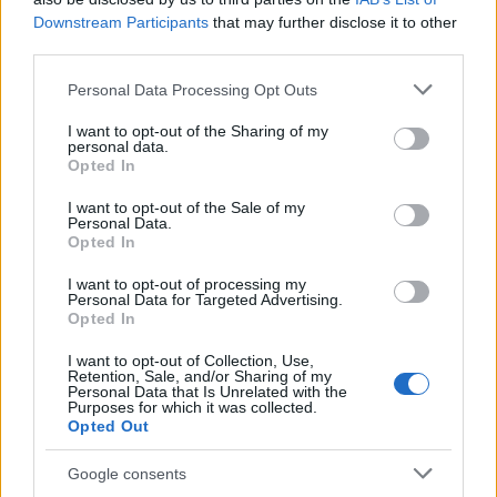
Downstream Participants
that may further disclose it to other
third parties.
Please note that this website/app uses one or more Google
Personal Data Processing Opt Outs
services and may gather and store information including but
not limited to your visit or usage behaviour. You may click to
I want to opt-out of the Sharing of my
personal data.
grant or deny consent to Google and its third-party tags to
Opted In
use your data for below specified purposes in below Google
consent section.
I want to opt-out of the Sale of my
Personal Data.
Opted In
„A század lelkiismerete” –
I want to opt-out of processing my
Kolerajárványok a 19. században 1.
Personal Data for Targeted Advertising.
Opted In
rész
I want to opt-out of Collection, Use,
Fónagy Zoltán
•
2020. március 20.
8
Retention, Sale, and/or Sharing of my
Personal Data that Is Unrelated with the
Purposes for which it was collected.
Opted Out
Pestis, feketehimlő, kolera, spanyolnátha - a
Google consents
járványok végigkísérték, sőt olykor alakították az