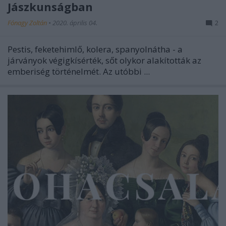
Jászkunságban
Fónagy Zoltán
•
2020. április 04.
2
Pestis, feketehimlő, kolera, spanyolnátha - a
járványok végigkísérték, sőt olykor alakították az
emberiség történelmét. Az utóbbi ...