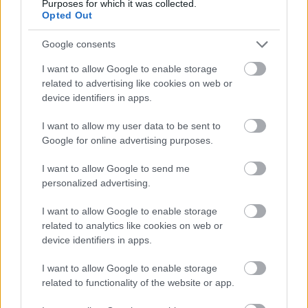
Purposes for which it was collected.
Opted Out
Google consents
I want to allow Google to enable storage
related to advertising like cookies on web or
device identifiers in apps.
I want to allow my user data to be sent to
Google for online advertising purposes.
I want to allow Google to send me
Egy reformkori rejtély: magyar gróf
personalized advertising.
graffitije Szudánban
I want to allow Google to enable storage
related to analytics like cookies on web or
Fónagy Zoltán
•
2020. május 03.
6
device identifiers in apps.
Tavaly decemberben rakott fel Belényi Dániel világutazó
I want to allow Google to enable storage
egy fotót az oldalára egy különös feliratról, amelyet
related to functionality of the website or app.
Szudán fővárosában, Kartúmban, a ...