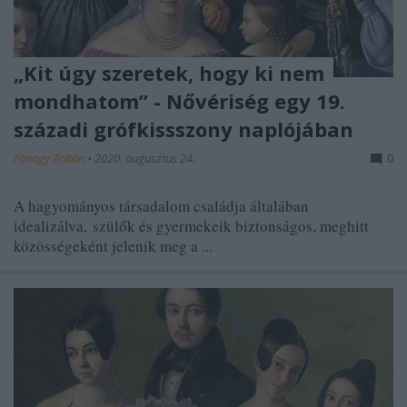
„Kit úgy szeretek, hogy ki nem
mondhatom” - Nővériség egy 19.
századi grófkissszony naplójában
Fónagy Zoltán
•
2020. augusztus 24.
0
A hagyományos társadalom családja általában
idealizálva, szülők és gyermekeik biztonságos, meghitt
közösségeként jelenik meg a ...