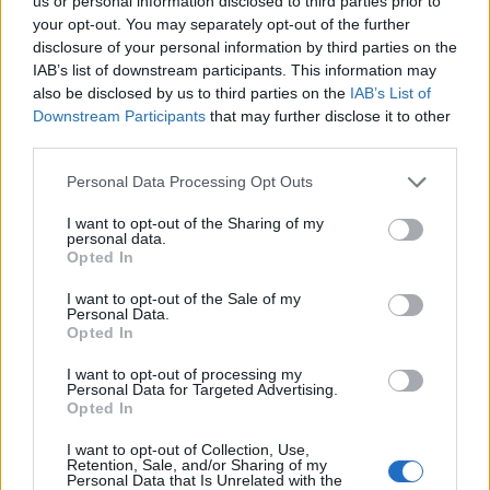
us or personal information disclosed to third parties prior to
Az utolsó feketehimlő-járvány
your opt-out. You may separately opt-out of the further
Európában
disclosure of your personal information by third parties on the
IAB’s list of downstream participants. This information may
Fónagy Zoltán
•
2020. május 08.
16
also be disclosed by us to third parties on the
IAB’s List of
Downstream Participants
that may further disclose it to other
third parties.
Please note that this website/app uses one or more Google
Personal Data Processing Opt Outs
services and may gather and store information including but
not limited to your visit or usage behaviour. You may click to
I want to opt-out of the Sharing of my
personal data.
grant or deny consent to Google and its third-party tags to
Opted In
use your data for below specified purposes in below Google
consent section.
I want to opt-out of the Sale of my
Personal Data.
Opted In
Pestis, feketehimlő, kolera, spanyolnátha - a járványok
végigkísérték, sőt olykor alakították az emberiség
I want to opt-out of processing my
Personal Data for Targeted Advertising.
történelmét. Az utóbbi ...
Opted In
I want to opt-out of Collection, Use,
Retention, Sale, and/or Sharing of my
Personal Data that Is Unrelated with the