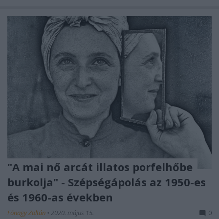
"A mai nő arcát illatos porfelhőbe
burkolja" - Szépségápolás az 1950-es
és 1960-as években
Fónagy Zoltán
•
2020. május 15.
0