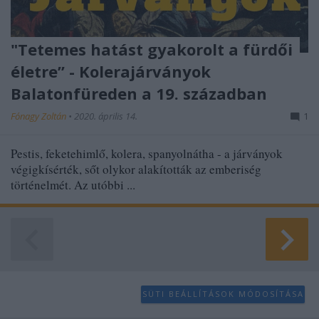
"Tetemes hatást gyakorolt a fürdői
életre” - Kolerajárványok
Balatonfüreden a 19. században
Fónagy Zoltán
•
2020. április 14.
1
Pestis, feketehimlő, kolera, spanyolnátha - a járványok
végigkísérték, sőt olykor alakították az emberiség
történelmét. Az utóbbi ...
SÜTI BEÁLLÍTÁSOK MÓDOSÍTÁSA