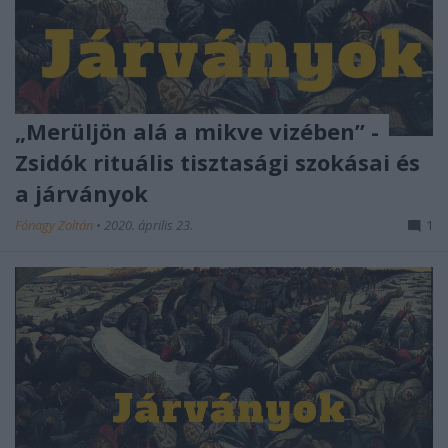
„Merüljön alá a mikve vizében” -
Zsidók rituális tisztasági szokásai és
a járványok
Fónagy Zoltán
•
2020. április 23.
1