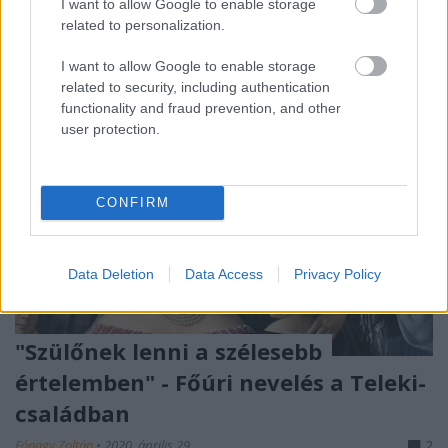
I want to allow Google to enable storage
related to personalization.
I want to allow Google to enable storage
related to security, including authentication
functionality and fraud prevention, and other
user protection.
CONFIRM
Data Deletion
Data Access
Privacy Policy
"Szülőnek lenni a szélesebb
értelemben" - Főúri nevelés a Teleki-
családban
Fónagy Zoltán
•
2020. április 29.
2