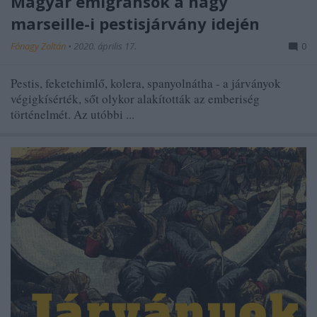
Magyar emigránsok a nagy
marseille-i pestisjárvány idején
Fónagy Zoltán
•
2020. április 17.
0
Pestis, feketehimlő, kolera, spanyolnátha - a járványok
végigkísérték, sőt olykor alakították az emberiség
történelmét. Az utóbbi ...