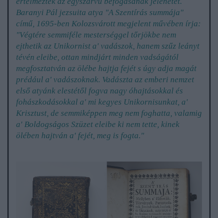
értelmezték az egyszarvú befogásának jelenetét.
Baranyi Pál jezsuita atya "A Szentírás summája"
című, 1695-ben Kolozsvárott megjelent művében írja:
"Végtére semmiféle mesterséggel tőrjökbe nem
ejthetik az Unikornist a' vadászok, hanem szűz leányt
tévén eleibe, ottan mindjárt minden vadságától
megfosztatván az ölébe hajtja fejét s úgy adja magát
prédául a' vadászoknak. Vadászta az emberi nemzet
első atyánk elestétől fogva nagy óhajtásokkal és
fohászkodásokkal a' mi kegyes Unikornisunkat, a'
Krisztust, de semmiképpen meg nem foghatta, valamig
a' Boldogságos Szüzet eleibe ki nem tette, kinek
ölében hajtván a' fejét, meg is fogta."