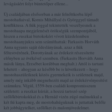
levágásáért folyt büntetőper ellene...
Új családjában elsősorban a már felnőttkorba lépő
mostohafiaival, Kornis Mihállyal és Györggyel támadt
konfliktusa. A fiúk joggal tekintették veszélyesnek a
mostohaapa megjelenését örökségük szempontjából,
hiszen a ruszkai birtokokért vívott küzdelemben
mostohaanyjukra sem számíthattak: Farkasits Horváth
Anna ugyanis saját édeslányának, azaz a fiúk
féltestvérének, Dorottyának az érdekeit részesítette
előnyben az övékével szemben. (Farkasits Horváth Anna
másik lánya, Erzsébet korábban meghalt.) Attól is tartani
lehetett – ahogyan az később be is következett – hogy
mostohaszüleiknek közös gyermekeik is születnek majd,
amely még inkább megnehezíti majd az érdekérvényesítést
számukra. Végül, 1559-ben családi kompromisszum
született: a ruszkai kúriát, a hozzá tartozó szép
szőlőkbirtokokkal és a Hernád vizén zúgó malmokkal a
két fiú kapta meg, de mostohahúguknak is juttattak belőle
két jobbágytelket, szőlőket és malomjövedelmet.