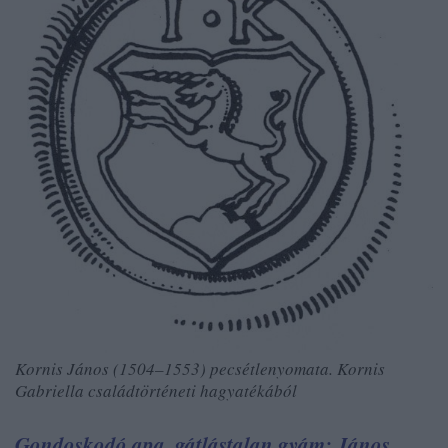
Kornis János (1504–1553) pecsétlenyomata. Kornis
Gabriella családtörténeti hagyatékából
Gondoskodó apa, gátlástalan gyám: János