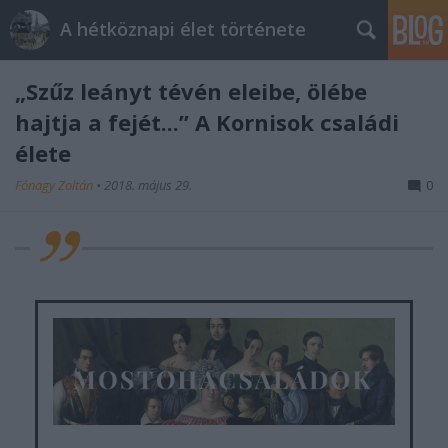
A hétköznapi élet története
„Szűz leányt tévén eleibe, ölébe
hajtja a fejét...” A Kornisok családi
élete
Fónagy Zoltán
•
2018. május 29.
0