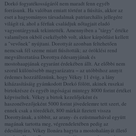
Dorkó fogyatékosságáról nem maradt fenn egyéb
forrásunk. Ha valóban emiatt történt a fiúsítás, akkor az
eset a hagyományos társadalmak patriarchális jellegére
világít rá, ahol a férfiak családjuk nőtagjait eladó
vagyontárgynak tekintették. Amennyiben a "tárgy" értéke
valamilyen okból csekélyebb volt, akkor kárpótlást kellett
a "vevőnek" nyújtani. Dorottyát azonban feltehetően
nemcsak fél szeme miatt fiúsították; az öröklési rend
megváltoztatása Dorottya édesanyjának és
mostohaapjának egyaránt érdekében állt. Az előbbi nem
szorul különösebb magyarázatra − az utóbbihoz annyit
érdemes hozzáfűznünk, hogy Vékey 11 évig, a lány
kiházasításáig gyámkodott Dorkó fölött, akinek ruszkai
birtokrésze és egyéb ingóságai mintegy 8000 forint értéket
képviseltek. Vékey a birtok kezelőjeként és
haszonélvezőjeként 5000 forint jövedelemre tett szert, de
ennek csak a töredékét, 800 márkát fizetett vissza
Dorottyának, a többit, az arany- és ezüstmarhával együtt
magának tartotta meg, végrendeletében pedig az
édeslányára, Vékey Ilonára hagyta a mostohalányát illető