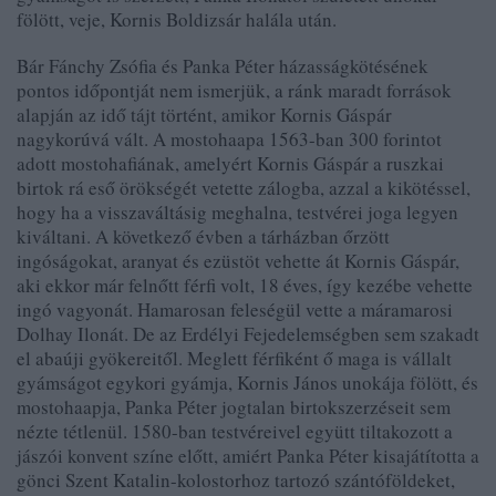
fölött, veje, Kornis Boldizsár halála után.
Bár Fánchy Zsófia és Panka Péter házasságkötésének
pontos időpontját nem ismerjük, a ránk maradt források
alapján az idő tájt történt, amikor Kornis Gáspár
nagykorúvá vált. A mostohaapa 1563-ban 300 forintot
adott mostohafiának, amelyért Kornis Gáspár a ruszkai
birtok rá eső örökségét vetette zálogba, azzal a kikötéssel,
hogy ha a visszaváltásig meghalna, testvérei joga legyen
kiváltani. A következő évben a tárházban őrzött
ingóságokat, aranyat és ezüstöt vehette át Kornis Gáspár,
aki ekkor már felnőtt férfi volt, 18 éves, így kezébe vehette
ingó vagyonát. Hamarosan feleségül vette a máramarosi
Dolhay Ilonát. De az Erdélyi Fejedelemségben sem szakadt
el abaúji gyökereitől. Meglett férfiként ő maga is vállalt
gyámságot egykori gyámja, Kornis János unokája fölött, és
mostohaapja, Panka Péter jogtalan birtokszerzéseit sem
nézte tétlenül. 1580-ban testvéreivel együtt tiltakozott a
jászói konvent színe előtt, amiért Panka Péter kisajátította a
gönci Szent Katalin-kolostorhoz tartozó szántóföldeket,