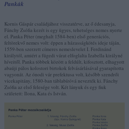
Pankák
Kornis Gáspár családjához visszatérve, az ő édesanyja,
Fánchy Zsófia kezét is egy ügyes, tehetséges nemes nyerte
el. Panka Péter (meghalt 1584-ben) első generációs,
feltörekvő nemes volt: éppen a házasságkötés ideje táján,
1559-ben szerzett címeres nemeslevelet I. Ferdinánd
királytól, amiért a fügedi várat elfoglalta Izabella királyné
híveitől. Panka többek között a feldúlt, kifosztott, elhagyott
abaúji pálos kolostori birtokok felvásárlásával gyarapította
vagyonát. Az ónodi vár prefektusa volt, később szendrői
vicekapitány, 1580-ban táblabíróvá nevezték ki. Fánchy
Zsófia az első felesége volt. Két lányuk és egy fiuk
született: Ilona, Kata és István.