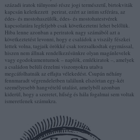
századi iratok túlnyomó része jogi természetű, birtokviták
kapcsán keletkezett perirat, ezért az intim szférára, az
édes- és mostohaszülők, édes- és mostohatestvérek
kapcsolatára legfeljebb csak következtetni lehet belőlük.
Hiba lenne azonban a periratok nagy számából azt a
következtetést levonni, hogy e családok a viszály fészkei
lettek volna, tagjaik örökké csak torzsalkodtak egymással,
hiszen nem állnak rendelkezésünkre olyan magánlevelek
vagy egodokumentumok – naplók, emlékiratok –, amelyek
a családon belüli érzelmi viszonyokra utalva
megcáfolhatnák az effajta vélekedést. Csupán néhány
fennmaradt végrendeletben találunk elszórtan egy-két
személyesebb hangvételű utalást, amelyből azonban
kiderül, hogy a szeretet, hűség és hála fogalmai sem voltak
ismeretlenek számukra.