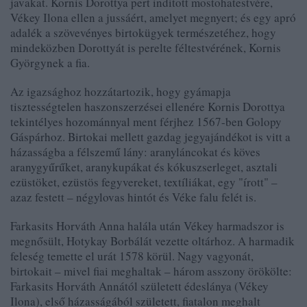
javakat. Kornis Dorottya pert indított mostohatestvére,
Vékey Ilona ellen a jussáért, amelyet megnyert; és egy apró
adalék a szövevényes birtokügyek természetéhez, hogy
mindeközben Dorottyát is perelte féltestvérének, Kornis
Györgynek a fia.
Az igazsághoz hozzátartozik, hogy gyámapja
tisztességtelen haszonszerzései ellenére Kornis Dorottya
tekintélyes hozománnyal ment férjhez 1567-ben Golopy
Gáspárhoz. Birtokai mellett gazdag jegyajándékot is vitt a
házasságba a félszemű lány: aranyláncokat és köves
aranygyűrűket, aranykupákat és kókuszserleget, asztali
ezüstöket, ezüstös fegyvereket, textíliákat, egy "írott" –
azaz festett – négylovas hintót és Véke falu felét is.
Farkasits Horváth Anna halála után Vékey harmadszor is
megnősült, Hotykay Borbálát vezette oltárhoz. A harmadik
feleség temette el urát 1578 körül. Nagy vagyonát,
birtokait – mivel fiai meghaltak – három asszony örökölte:
Farkasits Horváth Annától született édeslánya (Vékey
Ilona), első házasságából született, fiatalon meghalt