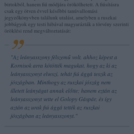
birtokból, hanem fiú módjára örökölhetett. A fiúsításra
csak egy ötven évvel későbbi tanúvallomási
jegyzőkönyvben találunk utalást, amelyben a ruszkai
jobbágyok egy testi hibával magyarázták a törvény szerinti
öröklési rend megváltoztatását:
"Az leányasszony félszemű volt, ahhoz képest a
Kornisok arra kötötték magukat, hogy az ki az
leányasszonyt elveszi, tehát fiú ággá teszik az
jószágban. Minthogy az ruszkai jószág nem
illetett leányágat annak előtte; hanem eztán az
leányasszonyt vette el Golopy Gáspár, és így
aztán az urak fiú ággá tették az ruszkai
jószágban az leányasszonyt."