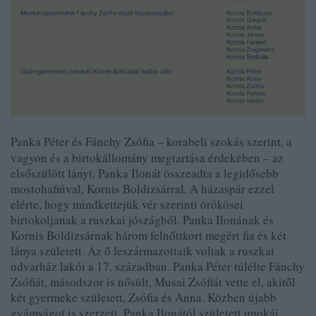
Panka Péter és Fánchy Zsófia – korabeli szokás szerint, a
vagyon és a birtokállomány megtartása érdekében – az
elsőszülött lányt, Panka Ilonát összeadta a legidősebb
mostohafiúval, Kornis Boldizsárral. A házaspár ezzel
elérte, hogy mindkettejük vér szerinti örökösei
birtokoljanak a ruszkai jószágból. Panka Ilonának és
Kornis Boldizsárnak három felnőttkort megért fia és két
lánya született. Az ő leszármazottaik voltak a ruszkai
udvarház lakói a 17. században. Panka Péter túlélte Fánchy
Zsófiát, másodszor is nősült, Musai Zsófiát vette el, akitől
két gyermeke született, Zsófia és Anna. Közben újabb
gyámságot is szerzett, Panka Ilonától született unokái