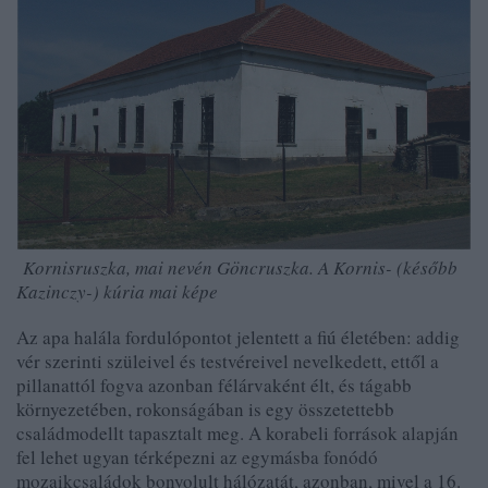
Kornisruszka, mai nevén Göncruszka. A Kornis- (később
Kazinczy-) kúria mai képe
Az apa halála fordulópontot jelentett a fiú életében: addig
vér szerinti szüleivel és testvéreivel nevelkedett, ettől a
pillanattól fogva azonban félárvaként élt, és tágabb
környezetében, rokonságában is egy összetettebb
családmodellt tapasztalt meg. A korabeli források alapján
fel lehet ugyan térképezni az egymásba fonódó
mozaikcsaládok bonyolult hálózatát, azonban, mivel a 16.