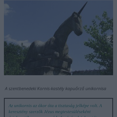
A szentbenedeki Kornis-kastély kapuőrző unikornisa
Az unikornis az ókor óta a tisztaság jelképe volt. A
keresztény szerzők Jézus megtestesüléseként