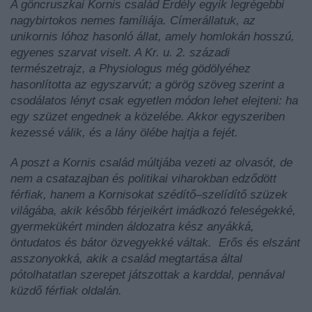
A göncruszkai Kornis család Erdély egyik legrégebbi
nagybirtokos nemes famíliája. Címerállatuk, az
unikornis lóhoz hasonló állat, amely homlokán hosszú,
egyenes szarvat viselt. A Kr. u. 2. századi
természetrajz, a Physiologus még gödölyéhez
hasonlította az egyszarvút; a görög szöveg szerint a
csodálatos lényt csak egyetlen módon lehet elejteni: ha
egy szüzet engednek a közelébe. Akkor egyszeriben
kezessé válik, és a lány ölébe hajtja a fejét.
A poszt a Kornis család múltjába vezeti az olvasót, de
nem a csatazajban és politikai viharokban edződött
férfiak, hanem a Kornisokat szédítő–szelídítő szüzek
világába, akik később férjeikért imádkozó feleségekké,
gyermekükért minden áldozatra kész anyákká,
öntudatos és bátor özvegyekké váltak. Erős és elszánt
asszonyokká, akik a család megtartása által
pótolhatatlan szerepet játszottak a karddal, pennával
küzdő férfiak oldalán.