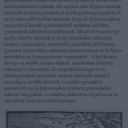
kellett fontolóra venniük. Ha ugyanis újra férjhez mennek,
elveszítik kiskorú gyermekeik feletti gyámsági jogukat, és
azt is szem előtt kellett tartaniuk, hogy az új házasságban
megszülető leendő gyermekekkel szemben idősebb
gyermekeik hátrányba kerülhetnek. Másrészt viszont egy
agilis, tehetős, feltörekvő új férj birtokokat, tekintélyt
hozhat a házasságba, amelyből a családban lévő összes
gyermek részesedhet, miközben természetesen az új férj is
profitálhat az özvegyasszony vagyonából. A két Kornis-
özvegy az utóbbi mellett döntött: mindketten helybéli,
tehetséges, tekintélyes, és meglehetősen agresszív
birtokgyarapító nemeshez mentek feleségül, akikkel
összefogva tovább növelték a család vagyonát és
presztízsét. Az új házasságban született gyermekeket
sikerrel integrálták a családba, miközben végső soron az
idősebbek sem szenvedtek hátrányt.