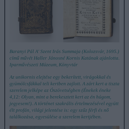
Baranyi Pál A' Szent Irás Summaja (Kolozsvár, 1695.)
című művét Haller Jánosné Kornis Katának ajánlotta.
Iparművészeti Múzeum, Könyvtár
Az unikornis elejtése egy bekerített, virágokkal és
gyümölcsfákkal teli kertben zajlott. A zárt kert a tiszta
szerelem jelképe az Ószövetségben (Énekek éneke
4,12: Olyan, mint a berekesztett kert az én húgom,
jegyesem!). A történet szakrális értelmezésével együtt
élt profán, világi jelentése is: egy szűz férfi és nő
találkozása, egyesülése a szerelem kertjében.