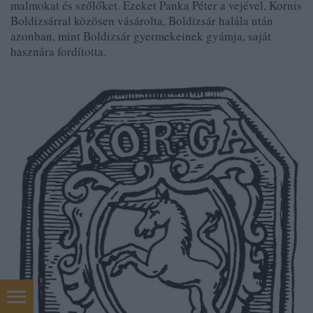
malmokat és szőlőket. Ezeket Panka Péter a vejével, Kornis
Boldizsárral közösen vásárolta, Boldizsár halála után
azonban, mint Boldizsár gyermekeinek gyámja, saját
hasznára fordította.