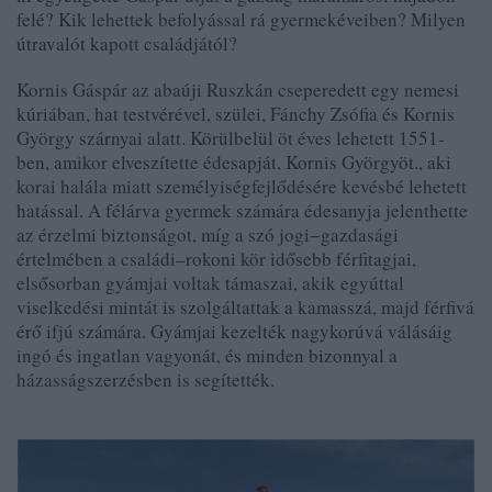
felé? Kik lehettek befolyással rá gyermekéveiben? Milyen
útravalót kapott családjától?
Kornis Gáspár az abaúji Ruszkán cseperedett egy nemesi
kúriában, hat testvérével, szülei, Fánchy Zsófia és Kornis
György szárnyai alatt. Körülbelül öt éves lehetett 1551-
ben, amikor elveszítette édesapját, Kornis Györgyöt., aki
korai halála miatt személyiségfejlődésére kevésbé lehetett
hatással. A félárva gyermek számára édesanyja jelenthette
az érzelmi biztonságot, míg a szó jogi−gazdasági
értelmében a családi–rokoni kör idősebb férfitagjai,
elsősorban gyámjai voltak támaszai, akik egyúttal
viselkedési mintát is szolgáltattak a kamasszá, majd férfivá
érő ifjú számára. Gyámjai kezelték nagykorúvá válásáig
ingó és ingatlan vagyonát, és minden bizonnyal a
házasságszerzésben is segítették.