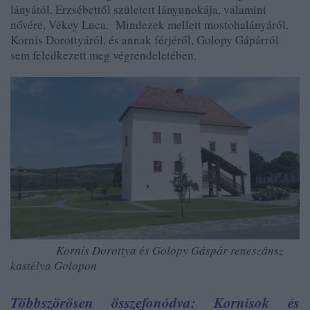
lányától, Erzsébettől született lányunokája, valamint
nővére, Vékey Luca. Mindezek mellett mostohalányáról,
Kornis Dorottyáról, és annak férjéről, Golopy Gápárról
sem feledkezett meg végrendeletében.
Kornis Dorottya és Golopy Gáspár reneszánsz
kastélya Golopon
Többszörösen összefonódva: Kornisok és