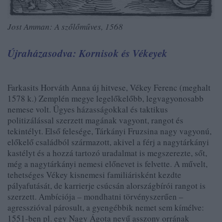
Jost Amman: A szőlőműves, 1568
Újraházasodva: Kornisok és Vékeyek
F
arkasits Horváth Anna új hitvese, Vékey Ferenc (meghalt
1578 k.) Zemplén megye legelőkelőbb, legvagyonosabb
nemese volt. Ügyes házasságokkal és taktikus
politizálással szerzett magának vagyont, rangot és
tekintélyt. Első felesége, Tárkányi Fruzsina nagy vagyonú,
előkelő családból származott, akivel a férj a nagytárkányi
kastélyt és a hozzá tartozó uradalmat is megszerezte, sőt,
még a nagytárkányi nemesi előnevet is felvette. A művelt,
tehetséges Vékey kisnemesi familiárisként kezdte
pályafutását, de karrierje csúcsán alországbírói rangot is
szerzett. Ambíciója – mondhatni törvényszerűen –
agresszióval párosult, a gyengébbik nemet sem kímélve:
1551-ben pl. egy Nagy Ágota nevű asszony orrának