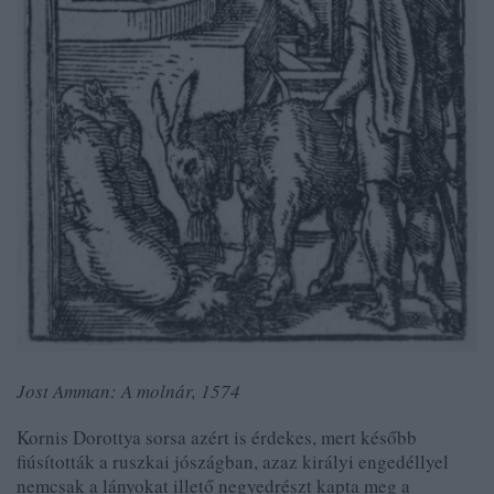
Jost Amman: A molnár, 1574
Kornis Dorottya sorsa azért is érdekes, mert később
fiúsították a ruszkai jószágban, azaz királyi engedéllyel
nemcsak a lányokat illető negyedrészt kapta meg a