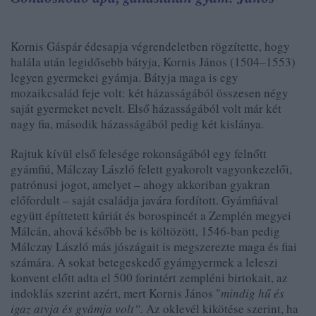
Kornis Gáspár édesapja végrendeletben rögzítette, hogy
halála után legidősebb bátyja, Kornis János (1504–1553)
legyen gyermekei gyámja. Bátyja maga is egy
mozaikcsalád feje volt: két házasságából összesen négy
saját gyermeket nevelt. Első házasságából volt már két
nagy fia, második házasságából pedig két kislánya.
Rajtuk kívül első felesége rokonságából egy felnőtt
gyámfiú, Málczay László felett gyakorolt vagyonkezelői,
patrónusi jogot, amelyet – ahogy akkoriban gyakran
előfordult – saját családja javára fordított. Gyámfiával
együtt építtetett kúriát és borospincét a Zemplén megyei
Málcán, ahová később be is költözött, 1546-ban pedig
Málczay László más jószágait is megszerezte maga és fiai
számára. A sokat betegeskedő gyámgyermek a leleszi
konvent előtt adta el 500 forintért zempléni birtokait, az
indoklás szerint azért, mert Kornis János "
mindig hű és
igaz atyja és gyámja volt”.
Az oklevél kikötése szerint, ha