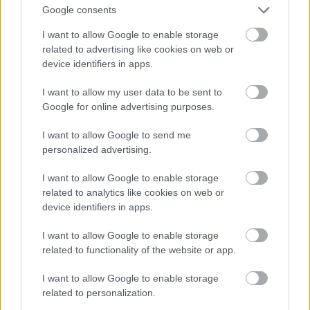
Google consents
Magyar nemesasszony egy 16. századi könyvillusztráción.
I want to allow Google to enable storage
Gynaeceum, sive Theatrum Mulierum. (Asszonyok
related to advertising like cookies on web or
szemléje, melyben Európa valamennyi jeles nemzetének...
device identifiers in apps.
női viselete látható) Frankfurt, 1586. Jost Amman rajza
I want to allow my user data to be sent to
Google for online advertising purposes.
I want to allow Google to send me
personalized advertising.
I want to allow Google to enable storage
related to analytics like cookies on web or
device identifiers in apps.
I want to allow Google to enable storage
related to functionality of the website or app.
I want to allow Google to enable storage
Kornis János két esztendeig, 1551–1553 között volt Kornis
related to personalization.
Gáspár gyámja. 1553-ban bekövetkezett halálával saját,