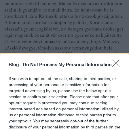
fiú utódok nélkül hal meg, Málca és más falvak örökjogon
szállnak gyámjára és annak fiaira. Ez hamarosan be is
következett, és a Kornisok lettek a birtokosok jószágaiban.
A fennmaradt források alapján úgy tűnik, Kornis János
visszaélt gyámi jogkörével, s a beteges gyermek örökségét
saját magának és saját vér szerinti gyermekeinek játszotta
át. Ezt a véleményt támasztja alá az a tény, hogy Málczay
László özvegye, Orsolya asszony nem nyugodott bele
birtokainak elvesztésébe, és 1553-ban fegyveres erővel
kísérelte meg elfoglalni a málcai udvarházat. Bár a vita
Blog -
Do Not Process My Personal Information
véres incidensbe torkollt, az özvegynek mégsem sikerült
visszaszerezni a kúriát.
If you wish to opt-out of the sale, sharing to third parties, or
processing of your personal or sensitive information for
targeted advertising by us, please use the below opt-out
section to confirm your selection. Please note that after your
opt-out request is processed you may continue seeing
interest-based ads based on personal information utilized by
us or personal information disclosed to third parties prior to
your opt-out. You may separately opt-out of the further
disclosure of your personal information by third parties on the