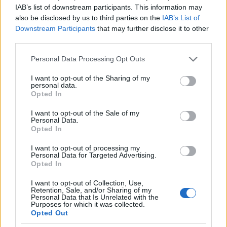
IAB’s list of downstream participants. This information may
also be disclosed by us to third parties on the
IAB’s List of
Downstream Participants
that may further disclose it to other
third parties.
Please note that this website/app uses one or more Google
Personal Data Processing Opt Outs
services and may gather and store information including but
not limited to your visit or usage behaviour. You may click to
I want to opt-out of the Sharing of my
personal data.
grant or deny consent to Google and its third-party tags to
Opted In
use your data for below specified purposes in below Google
consent section.
I want to opt-out of the Sale of my
Personal Data.
Opted In
I want to opt-out of processing my
Personal Data for Targeted Advertising.
Opted In
I want to opt-out of Collection, Use,
Retention, Sale, and/or Sharing of my
Personal Data that Is Unrelated with the
Purposes for which it was collected.
Opted Out