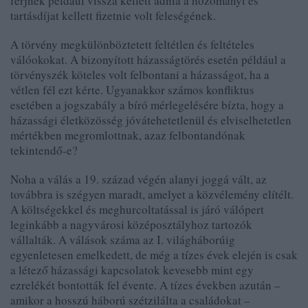
férjnek például vissza kellett adnia a hozományt és
tartásdíjat kellett fizetnie volt feleségének.
A törvény megkülönböztetett feltétlen és feltételes
válóokokat. A bizonyított házasságtörés esetén például a
törvényszék köteles volt felbontani a házasságot, ha a
vétlen fél ezt kérte. Ugyanakkor számos konfliktus
esetében a jogszabály a bíró mérlegelésére bízta, hogy a
házassági életközösség jóvátehetetlenül és elviselhetetlen
mértékben megromlottnak, azaz felbontandónak
tekintendő-e?
Noha a válás a 19. század végén alanyi joggá vált, az
továbbra is szégyen maradt, amelyet a közvélemény elítélt.
A költségekkel és meghurcoltatással is járó válópert
leginkább a nagyvárosi középosztályhoz tartozók
vállalták. A válások száma az I. világháborúig
egyenletesen emelkedett, de még a tízes évek elején is csak
a létező házassági kapcsolatok kevesebb mint egy
ezrelékét bontották fel évente. A tízes években azután –
amikor a hosszú háború szétzilálta a családokat –