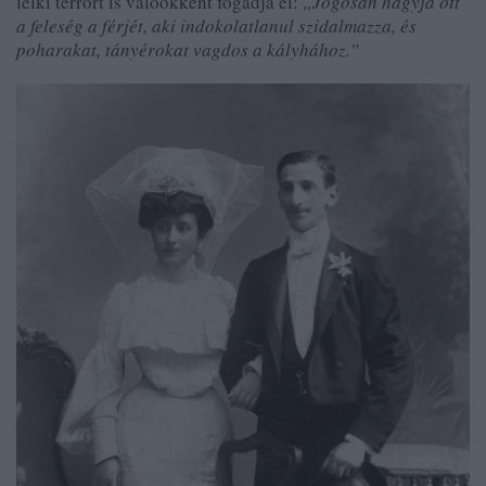
lelki terrort is válóokként fogadja el:
„Jogosan hagyja ott
a feleség a férjét, aki indokolatlanul szidalmazza, és
poharakat, tányérokat vagdos a kályhához.”