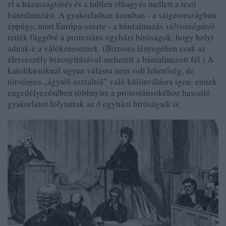
el a házasságtörés és a hűtlen elhagyás mellett a testi
bántalmazást. A gyakorlatban azonban - a szigetországban
éppúgy, mint Európa-szerte - a bántalmazás
súlyosságától
tették függővé a protestáns egyházi bíróságok, hogy helyt
adnak-e a válókeresetnek. (Biztosra lényegében csak az
életveszély bizonyításával mehetett a bántalmazott fél.) A
katolikusoknál ugyan válásra nem volt lehetőség, de
törvényes „ágytól-asztaltól” való különválásra igen: ennek
engedélyezésében többnyire a protestánsokéhoz hasonló
gyakorlatot folytattak az ő egyházi bíróságaik is.