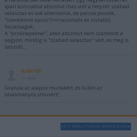
ipari korszaktol abszolut mas volt a helyzet: szabad
valasztas es sok alternativa, de persze pocsek,
"szerelemre epulo"(=irracionalis es instabil)
hazassagok.
A "prolinepeknel", ahol abszolut nem szamitott a
vagyon, mindig is "szabad valasztas" volt, es meg is
latszott....
kabir68
11 éve
Gratula az alapos munkáért, és külön az
olvasmányos stílusért!
SÜTI BEÁLLÍTÁSOK MÓDOSÍTÁSA