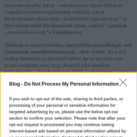
tettét menthetővé teszik – mindenesetre olyan súlyos és
szándékos kötelességsértésnek minősül, ami a
házastársnak eltávozását s különélését jogossá teszi.”
A
bíró szerint tehát létezhetnének olyan
„tények”
, amelyek
„menthetővé teszik”
a bántalmazást.
Találunk is olyan ítéleteket, amelyekből megtudhatjuk, mik
számítanak mentőkörülménynek:
„Nem válóok, ha a férj
tettleg bántalmazza feleségét akkor, ha az asszony erre
azzal szolgáltat okot, hogy férjéről lekicsinylően
nyilatkozik”
– olvashatjuk egy 1927-es döntésben.
„A férj
a feleséget civakodás közben kétszer arcul ütötte, azonban
Blog -
Do Not Process My Personal Information
a veszekedést a feleség idézte elő azzal, hogy a férjét
sértegette. Ez az eset nem szolgálhat a házasság
felbontására, mert hasonló bántalmazásokat hasonló
If you wish to opt-out of the sale, sharing to third parties, or
körülmények között a feleség már a múltban is
processing of your personal or sensitive information for
megbocsátott az együttélés folytatása által és nem is emiatt
targeted advertising by us, please use the below opt-out
szakította meg a házassági életközösséget”
– fejtegeti a
section to confirm your selection. Please note that after your
opt-out request is processed you may continue seeing
bíró figyelemre méltó logikával 1933-ban, miért van még
interest-based ads based on personal information utilized by
kevésbé joga a váláshoz annak a feleségnek, akit már