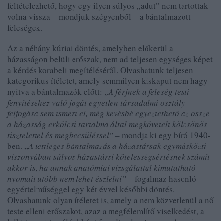
feltételezhető, hogy egy ilyen súlyos „adut” nem tartottak
volna vissza – mondjuk szégyenből – a bántalmazott
feleségek.
Az a néhány kúriai döntés, amelyben előkerül a
házasságon belüli erőszak, nem ad teljesen egységes képet
a kérdés korabeli megítéléséről. Olvashatunk teljesen
kategorikus ítéletet, amely semmilyen kiskaput nem hagy
nyitva a bántalmazók előtt:
„A férjnek a feleség testi
fenyítéséhez való jogát egyetlen társadalmi osztály
felfogása sem ismeri el, még kevésbé egyeztethető az össze
a házasság erkölcsi tartalma által megkövetelt kölcsönös
tisztelettel és megbecsüléssel”
– mondja ki egy bíró 1940-
ben. „
A tettleges bántalmazás a házastársak egymásközti
viszonyában súlyos házastársi kötelességsértésnek számít
akkor is, ha annak anatómiai vizsgálattal kimutatható
nyomait utóbb nem lehet észlelni”
– fogalmaz hasonló
egyértelműséggel egy két évvel későbbi döntés.
Olvashatunk olyan ítéletet is, amely a nem közvetlenül a nő
teste elleni erőszakot, azaz a megfélemlítő viselkedést, a