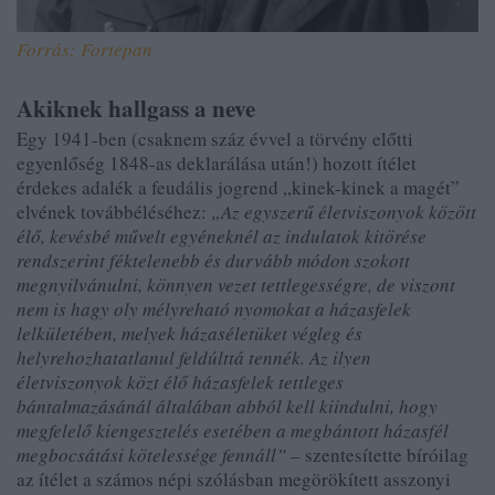
Forrás: Fortepan
Akiknek hallgass a neve
Egy 1941-ben (csaknem száz évvel a törvény előtti
egyenlőség 1848-as deklarálása után!) hozott ítélet
érdekes adalék a feudális jogrend „kinek-kinek a magét”
elvének továbbéléséhez:
„Az egyszerű életviszonyok között
élő, kevésbé művelt egyéneknél az indulatok kitörése
rendszerint féktelenebb és durvább módon szokott
megnyilvánulni, könnyen vezet tettlegességre, de viszont
nem is hagy oly mélyreható nyomokat a házasfelek
lelkületében, melyek házaséletüket végleg és
helyrehozhatatlanul feldúlttá tennék. Az ilyen
életviszonyok közt élő házasfelek tettleges
bántalmazásánál általában abból kell kiindulni, hogy
megfelelő kiengesztelés esetében a megbántott házasfél
megbocsátási kötelessége fennáll”
– szentesítette bíróilag
az ítélet a számos népi szólásban megörökített asszonyi