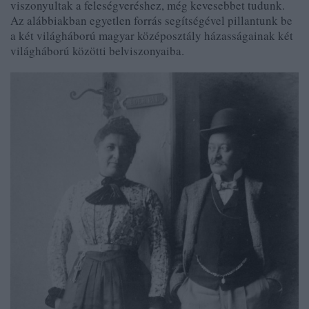
viszonyultak a feleségveréshez, még kevesebbet tudunk.
Az alábbiakban egyetlen forrás segítségével pillantunk be
a
két világháború
magyar középosztály házasságainak
két
világháború közötti
belviszonyaiba
.