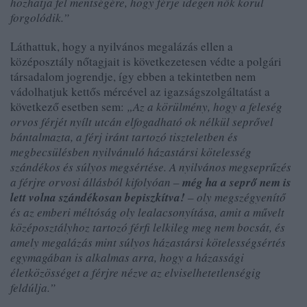
hozhatja fel mentségére, hogy férje idegen nők körül
forgolódik.”
Láthattuk, hogy a nyilvános megalázás ellen a
középosztály nőtagjait is következetesen védte a polgári
társadalom jogrendje, így ebben a tekintetben nem
vádolhatjuk kettős mércével az igazságszolgáltatást a
következő esetben sem:
„Az a körülmény, hogy a feleség
orvos férjét nyílt utcán elfogadható ok nélkül seprővel
bántalmazta, a férj iránt tartozó tiszteletben és
megbecsülésben nyilvánuló házastársi kötelesség
szándékos és súlyos megsértése. A nyilvános megseprűzés
a férjre orvosi állásból kifolyóan –
még ha a seprő nem is
lett volna szándékosan bepiszkítva!
– oly megszégyenítő
és az emberi méltóság oly lealacsonyítása, amit a művelt
középosztályhoz tartozó férfi lelkileg meg nem bocsát, és
amely megalázás mint súlyos házastársi kötelességsértés
egymagában is alkalmas arra, hogy a házassági
életközösséget a férjre nézve az elviselhetetlenségig
feldúlja.”