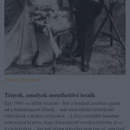
Forrás: Fortepan
Tények, amelyek menthetővé teszik
Egy 1941-es ítélet viszont – bár a konkrét esetben igazat
ad a bántalmazott félnek – már nem tekinti feltétlenül
válóoknak a fizikai erőszakot:
„A férj családfői hatalma
nem terjed ki arra, hogy házastársát testileg fenyítse és ez
a cselekedete – hacsak olyan tényeket nem igazol, amelyek