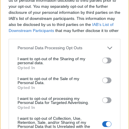
us or personal information disclosed to third parties prior to
korábban is bántalmazott a férje. (Szerinte tehát aki
your opt-out. You may separately opt-out of the further
egyszer megbocsátotta a verést, a továbbiakban mindig
disclosure of your personal information by third parties on the
köteles így tenni!)
IAB’s list of downstream participants. This information may
also be disclosed by us to third parties on the
IAB’s List of
Az a jogértelmezés, hogy különbséget lehet tenni jogos és
Downstream Participants
that may further disclose it to other
alaptalan asszonyverés között, még olyan ítéletekből is
third parties.
kiolvasható, ahol egyébként a bántalmazott javára
döntenek:
„A feleség jogosan szakította meg a házassági
Please note that this website/app uses one or more Google
Personal Data Processing Opt Outs
életközösséget, mert férje amiatt, hogy vasárnap fel akarta
services and may gather and store information including but
húzni az új cipőjét, tettleg bántalmazta.” „Válóok, ha a férj
not limited to your visit or usage behaviour. You may click to
I want to opt-out of the Sharing of my
personal data.
negyvenévi házasság után véresre veri feleségét, mert az
grant or deny consent to Google and its third-party tags to
Opted In
hűtlenül gazdálkodik.”
Ezekben az esetekben tehát csupán
use your data for below specified purposes in below Google
azért adtak igazat a feleségnek, mert a bíró szerint „vétke”
consent section.
I want to opt-out of the Sale of my
Personal Data.
nem állt arányban az elszenvedett fenyítéssel.
Opted In
I want to opt-out of processing my
Personal Data for Targeted Advertising.
Opted In
I want to opt-out of Collection, Use,
Retention, Sale, and/or Sharing of my
Personal Data that Is Unrelated with the