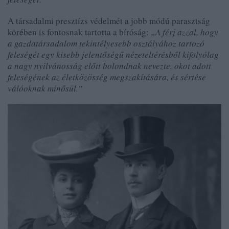
A társadalmi presztízs védelmét a jobb módú parasztság
körében is fontosnak tartotta a bíróság:
„A férj azzal, hogy
a gazdatársadalom tekintélyesebb osztályához tartozó
feleségét egy kisebb jelentőségű nézeteltérésből kifolyólag
a nagy nyilvánosság előtt bolondnak nevezte, okot adott
feleségének az életközösség megszakítására, és sértése
válóoknak minősül.”