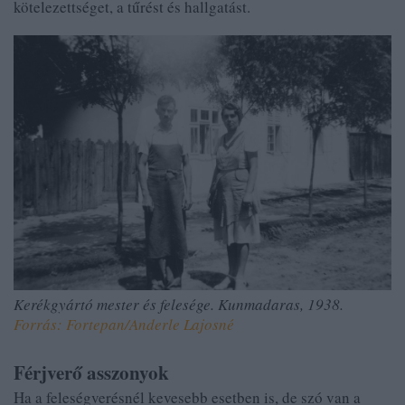
kötelezettséget, a tűrést és hallgatást.
Kerékgyártó mester és felesége. Kunmadaras, 1938.
Forrás: Fortepan/Anderle Lajosné
Férjverő asszonyok
Ha a feleségverésnél kevesebb esetben is, de szó van a