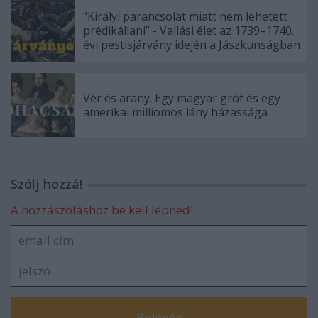
"Királyi parancsolat miatt nem lehetett
prédikállani” - Vallási élet az 1739–1740.
évi pestisjárvány idején a Jászkunságban
Vér és arany. Egy magyar gróf és egy
amerikai milliomos lány házassága
Szólj hozzá!
A hozzászóláshoz be kell lépned!