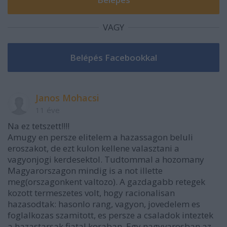
VAGY
Janos Mohacsi
11 éve
Na ez tetszett!!!!
Amugy en persze elitelem a hazassagon beluli
eroszakot, de ezt kulon kellene valasztani a
vagyonjogi kerdesektol. Tudtommal a hozomany
Magyarorszagon mindig is a not illette
meg(orszagonkent valtozo). A gazdagabb retegek
kozott termeszetes volt, hogy racionalisan
hazasodtak: hasonlo rang, vagyon, jovedelem es
foglalkozas szamitott, es persze a csaladok inteztek
a hazastarsak fiatal koraban. Egy nagyvarosban az