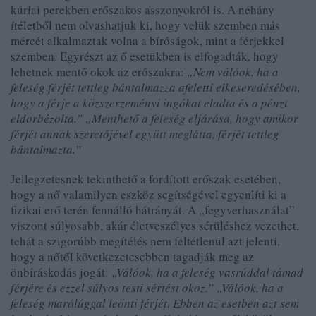
kúriai perekben erőszakos asszonyokról is. A néhány
ítéletből nem olvashatjuk ki, hogy velük szemben más
mércét alkalmaztak volna a bíróságok, mint a férjekkel
szemben. Egyrészt az ő esetükben is elfogadták, hogy
lehetnek mentő okok az erőszakra:
„Nem válóok, ha a
feleség férjét tettleg bántalmazza afeletti elkeseredésében,
hogy a férje a közszerzeményi ingókat eladta és a pénzt
eldorbézolta.” „Menthető a feleség eljárása, hogy amikor
férjét annak szeretőjével együtt meglátta, férjét tettleg
bántalmazta.”
Jellegzetesnek tekinthető a fordított erőszak esetében,
hogy a nő valamilyen eszköz segítségével egyenlíti ki a
fizikai erő terén fennálló hátrányát. A „fegyverhasználat”
viszont súlyosabb, akár életveszélyes sérüléshez vezethet,
tehát a szigorúbb megítélés nem feltétlenül azt jelenti,
hogy a nőtől következetesebben tagadják meg az
önbíráskodás jogát:
„Válóok, ha a feleség vasrúddal támad
férjére és ezzel súlyos testi sértést okoz.” „Válóok, ha a
feleség marólúggal leönti férjét. Ebben az esetben azt sem