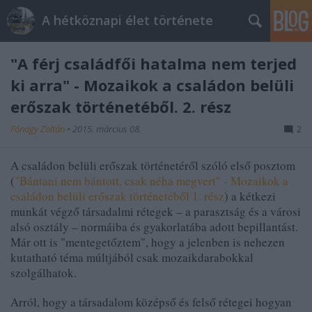
A hétköznapi élet története
"A férj családfői hatalma nem terjed
ki arra" - Mozaikok a családon belüli
erőszak történetéből. 2. rész
Fónagy Zoltán
•
2015. március 08.
2
A családon belüli erőszak történetéről szóló első posztom
(
"Bántani nem bántott, csak néha megvert" - Mozaikok a
családon belüli erőszak történetéből 1. rész
)
a kétkezi
munkát végző társadalmi rétegek – a parasztság és a városi
alsó osztály – normáiba és gyakorlatába adott bepillantást.
Már ott is "mentegetőztem", hogy a jelenben is nehezen
kutatható téma múltjából csak mozaikdarabokkal
szolgálhatok.
Arról, hogy a társadalom középső és felső rétegei hogyan