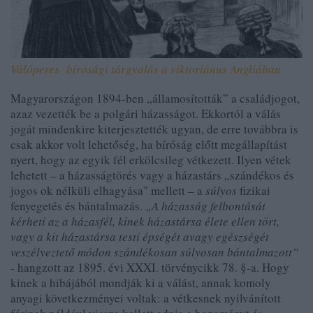
Válóperes bírósági tárgyalás a viktoriánus Angliában
Magyarországon 1894-ben „államosították” a családjogot,
azaz vezették be a polgári házasságot. Ekkortól a válás
jogát mindenkire kiterjesztették ugyan, de erre továbbra is
csak akkor volt lehetőség, ha bíróság előtt megállapítást
nyert, hogy az egyik fél erkölcsileg vétkezett. Ilyen vétek
lehetett – a házasságtörés vagy a házastárs „szándékos és
jogos ok nélküli elhagyása" mellett – a
súlyos
fizikai
fenyegetés és bántalmazás.
„A házasság felbontását
kérheti az a házasfél, kinek házastársa élete ellen tört,
vagy a kit házastársa testi épségét avagy egészségét
veszélyeztető módon szándékosan súlyosan bántalmazott”
- hangzott az 1895. évi XXXI. törvénycikk 78. §-a. Hogy
kinek a hibájából mondják ki a válást, annak komoly
anyagi következményei voltak: a vétkesnek nyilvánított