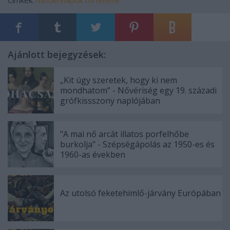
Ajánlott bejegyzések:
„Kit úgy szeretek, hogy ki nem
mondhatom” - Nővériség egy 19. századi
grófkissszony naplójában
"A mai nő arcát illatos porfelhőbe
burkolja" - Szépségápolás az 1950-es és
1960-as években
Az utolsó feketehimlő-járvány Európában