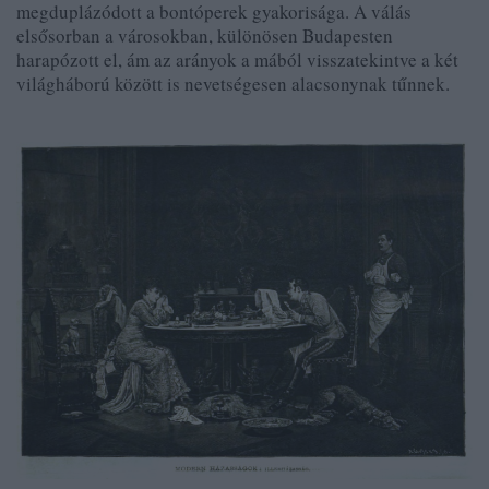
megduplázódott a bontóperek gyakorisága. A válás
elsősorban a városokban, különösen Budapesten
harapózott el, ám az arányok a mából visszatekintve a két
világháború között is nevetségesen alacsonynak tűnnek.