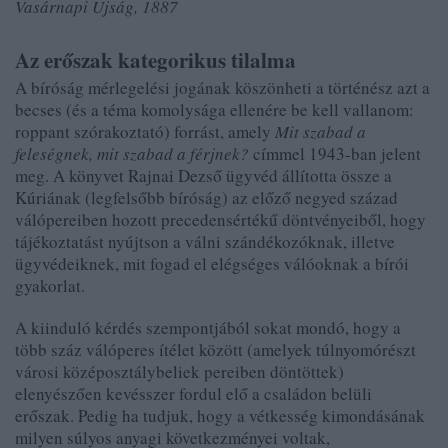
Vasárnapi Ujság, 1887
Az erőszak kategorikus tilalma
A bíróság mérlegelési jogának köszönheti a történész azt a
becses (és a téma komolysága ellenére be kell vallanom:
roppant szórakoztató) forrást, amely
Mit szabad a
feleségnek, mit szabad a férjnek?
címmel 1943-ban jelent
meg. A könyvet Rajnai Dezső ügyvéd állította össze a
Kúriának (legfelsőbb bíróság) az előző negyed század
válópereiben hozott precedensértékű döntvényeiből, hogy
tájékoztatást nyújtson a válni szándékozóknak, illetve
ügyvédeiknek, mit fogad el elégséges válóoknak a bírói
gyakorlat.
A kiinduló kérdés szempontjából sokat mondó, hogy a
több száz válóperes ítélet között (amelyek túlnyomórészt
városi középosztálybeliek pereiben döntöttek)
elenyészően kevésszer fordul elő a családon belüli
erőszak. Pedig ha tudjuk, hogy a vétkesség kimondásának
milyen súlyos anyagi következményei voltak,