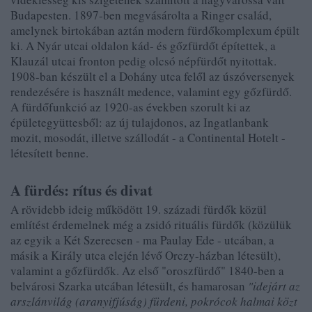
Budapesten. 1897-ben megvásárolta a Ringer család,
amelynek birtokában aztán modern fürdőkomplexum épült
ki. A Nyár utcai oldalon kád- és gőzfürdőt építettek, a
Klauzál utcai fronton pedig olcsó népfürdőt nyitottak.
1908-ban készült el a Dohány utca felől az úszóversenyek
rendezésére is használt medence, valamint egy gőzfürdő.
A fürdőfunkció az 1920-as években szorult ki az
épületegyüttesből: az új tulajdonos, az Ingatlanbank
mozit, mosodát, illetve szállodát - a Continental Hotelt -
létesített benne.
A fürdés: rítus és divat
A rövidebb ideig működött 19. századi fürdők közül
említést érdemelnek még a zsidó rituális fürdők (közülük
az egyik a Két Szerecsen - ma Paulay Ede - utcában, a
másik a Király utca elején lévő Orczy-házban létesült),
valamint a gőzfürdők. Az első "oroszfürdő" 1840-ben a
belvárosi Szarka utcában létesült, és hamarosan
"idejárt az
arszlánvilág (aranyifjúság) fürdeni, pokrócok halmai közt