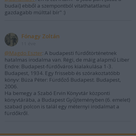
budai] ebből a szempontból vitathatatlanul
gazdagabb múlttal bír" :)
Fónagy Zoltán
11 éve
@Magdo Eszter
: A budapesti fürdőtörténetnek
hatalmas irodalma van. Régi, de máig alapmű Liber
Endre: Budapest-fürdőváros kialakulása 1-3.
Budapest, 1934. Egy frissebb és szórakoztatóbb
könyv: Búza Péter: Fürdőző Budapest. Budapest,
2006.
Ha bemegy a Szabó Ervin Könyvtár központi
könyvtárába, a Budapest Gyűjteményben (6. emelet)
szabad polcon is talál egy méternyi irodalmat a
fürdőkről.