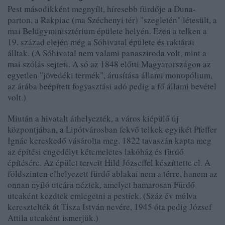
Pest másodikként megnyílt, híresebb fürdője a Duna-
parton, a Rakpiac (ma Széchenyi tér) "szegletén" létesült, a
mai Belügyminisztérium épülete helyén. Ezen a telken a
19. század elején még a Sóhivatal épülete és raktárai
álltak. (A Sóhivatal nem valami panasziroda volt, mint a
mai szólás sejteti. A só az 1848 előtti Magyarországon az
egyetlen "jövedéki termék", árusítása állami monopólium,
az árába beépített fogyasztási adó pedig a fő állami bevétel
volt.)
Miután a hivatalt áthelyezték, a város kiépülő új
központjában, a Lipótvárosban fekvő telkek egyikét Pfeffer
Ignác kereskedő vásárolta meg. 1822 tavaszán kapta meg
az építési engedélyt kétemeletes lakóház és fürdő
építésére. Az épület terveit Hild Józseffel készíttette el. A
földszinten elhelyezett fürdő ablakai nem a térre, hanem az
onnan nyíló utcára néztek, amelyet hamarosan Fürdő
utcaként kezdtek emlegetni a pestiek. (Száz év múlva
keresztelték át Tisza István nevére, 1945 óta pedig József
Attila utcaként ismerjük.)