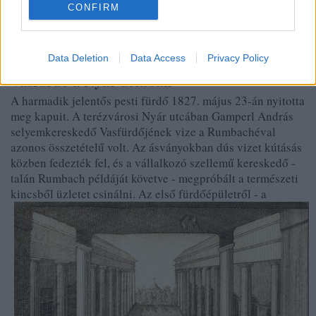
CONFIRM
Szemben a Diana fürdő, mellette a Fürdő (ma József Attila)
utca, balra a Lloyd palota
Data Deletion
Data Access
Privacy Policy
Vasfürdő a Nyár utcában
A harmadik jelentős pesti fürdő 1827. május 23-án nyitotta
meg kapuit. A terézvárosi Nyár utcában Gamperl András
selyemkereskedő Vasfürdőjének vize a Rumbachéval
azonos összetételű volt. Az ásványokban dús vizet kútásás
közben fedezték fel, és a vállalkozó szellemű kereskedő -
talán Rumbach példáját követve - megpróbált a természeti
kincsből üzletet csinálni. Az első fürdőépületről - a