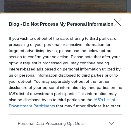
A fürdőt az 1830-as évek második felétől már Diana
Blog -
Do Not Process My Personal Information
fürdőként emlegették, valószínűleg a vadászistennőnek az
oszlopcsarnokban elhelyezett szobra után. Az 1838-as
If you wish to opt-out of the sale, sharing to third parties, or
nagy árvizet sértetlenül vészelte át a palota, nem úgy, mint
processing of your personal or sensitive information for
Pest másik nagy katasztrófáját: 1849 májusában Hentzi
targeted advertising by us, please use the below opt-out
tábornok budai bombái a Pfeffer-házat is felgyújtották, és
section to confirm your selection. Please note that after your
tönkretették az emeleti lakásokat. Az újjáépítést már az
opt-out request is processed you may continue seeing
1850-ben elhunyt építtető fia, az ifjabb Ignác vezette. Az
interest-based ads based on personal information utilized by
ingatlan értékét nagyban emelte, hogy 1849 novemberében
us or personal information disclosed to third parties prior to
megnyílt a Lánchíd, amely egy csapásra a főváros forgalmi
your opt-out. You may separately opt-out of the further
középpontjává tette a teret. A gyarapodó-urbanizálódó
disclosure of your personal information by third parties on the
Pest polgárainak emelkedő igényeit csak állandó
IAB’s list of downstream participants. This information may
újításokkal lehetett kielégíteni: a
"díszes kádfürdőiről
also be disclosed by us to third parties on the
IAB’s List of
ismeretes"
Diana fürdőben ezért 1855-től már
"minden
Downstream Participants
that may further disclose it to other
third parties.
comforttal ellátott orosz gőzfürdő"
is várta a látogatókat. A
tisztálkodás és a fürdés kellemes élménye mellett a
Please note that this website/app uses one or more Google
Personal Data Processing Opt Outs
gyógyulás reményével is igyekeztek a pestieket
services and may gather and store information including but