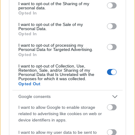
becsábítani a nem gyógyvízzel működő fürdőbe: két
not limited to your visit or usage behaviour. You may click to
I want to opt-out of the Sharing of my
vállalkozó szellemű orvos az ötvenes években "galvano-
personal data.
grant or deny consent to Google and its third-party tags to
Opted In
electricai gépet" állított fel, és elektromágneses kezelést
use your data for below specified purposes in below Google
ajánlott az újdonságokra fogékony pestieknek. Sőt a Pesti
consent section.
I want to opt-out of the Sale of my
Műegylet állandó kiállítása az első emeleten még szellemi
Personal Data.
élvezeteket is kínált a fizikai felüdülés után.
Opted In
I want to opt-out of processing my
Personal Data for Targeted Advertising.
Opted In
I want to opt-out of Collection, Use,
Retention, Sale, and/or Sharing of my
Personal Data that Is Unrelated with the
Purposes for which it was collected.
Opted Out
Google consents
I want to allow Google to enable storage
related to advertising like cookies on web or
device identifiers in apps.
A Diana fürdő ugyan a következő évtizedekben növekvő
népszerűségnek örvendett, ám a század végén hanyatlani
I want to allow my user data to be sent to