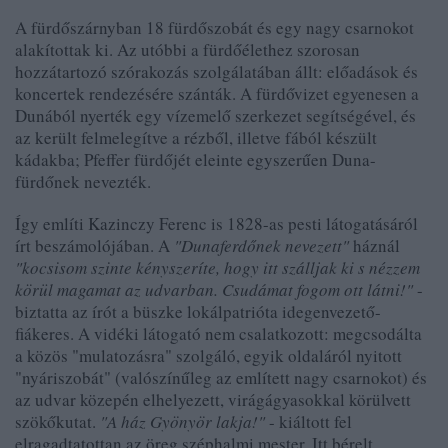
A fürdőszárnyban 18 fürdőszobát és egy nagy csarnokot
alakítottak ki. Az utóbbi a fürdőélethez szorosan
hozzátartozó szórakozás szolgálatában állt: előadások és
koncertek rendezésére szánták. A fürdővizet egyenesen a
Dunából nyerték egy vízemelő szerkezet segítségével, és
az került felmelegítve a rézből, illetve fából készült
kádakba; Pfeffer fürdőjét eleinte egyszerűen Duna-
fürdőnek nevezték.
Így említi Kazinczy Ferenc is 1828-as pesti látogatásáról
írt beszámolójában. A
"Dunaferdőnek nevezett"
háznál
"kocsisom szinte kényszeríte, hogy itt szálljak ki s nézzem
körül magamat az udvarban. Csudámat fogom ott látni!"
-
biztatta az írót a büszke lokálpatrióta idegenvezető-
fiákeres. A vidéki látogató nem csalatkozott: megcsodálta
a közös "mulatozásra" szolgáló, egyik oldaláról nyitott
"nyáriszobát" (valószínűleg az említett nagy csarnokot) és
az udvar közepén elhelyezett, virágágyasokkal körülvett
szökőkutat.
"A ház Gyönyör lakja!"
- kiáltott fel
elragadtatottan az öreg széphalmi mester. Itt bérelt