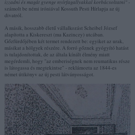
izzadni és magát gyenge nyírfagallyakkal korbácsoltatni"
-
számolt be némi iróniával Kossuth Pesti Hírlapja az új
divatról.
A másik, hosszabb életű vállalkozást Scheibel József
alapította a Kiskereszt (ma Kazinczy) utcában.
Gőzfürdőjében két termet rendezett be: egyiket az urak,
másikat a hölgyek részére. A forró gőznek gyógyító hatást
is tulajdonítottak, de az általa kínált élmény miatt
megérdemli, hogy "az emberiségnek nem reumatikus része
is látogassa és megtekintse" - reklámozta az 1844-es
német útikönyv az új pesti látványosságot.