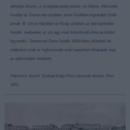
alkotása díszes, a' szolgálat pedig pontos, és helyes. Meszetits
Ferdője az Szerecsen utzában, ezen Ferdőben leginkább Sidók
járnak. B. Orczy Házában az Király utzában az idén építődtek
Ferdők, mellyekbe az víz egy most készítendő Arteziai kútból
fog eredni. Természeti Duna Ferdők 1829-íkben állítattak fel,
mellyeket csak az leghevesebb nyári napokban látogatják meg
az egészséges emberek
.
Patachich József:
Szabad királyi Pest városnak leírása
. Pest,
1831.