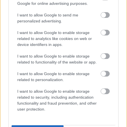
kezdett - nyilván nem függetlenül attól, hogy az elegáns
Google for online advertising purposes.
palota közönségét adó közép- és felsőosztály lakásaiban
I want to allow Google to send me
ekkorra általánossá kezdett válni a fürdőszoba. A 20.
personalized advertising.
század elején az épületet a Pfeffer (Péteri) családtól a Pesti
Magyar Kereskedelmi Bank vásárolta meg, hogy helyén
I want to allow Google to enable storage
felépítse új székházát, azt a palotát, amely ma a
related to analytics like cookies on web or
Belügyminisztériumnak ad helyet.
device identifiers in apps.
I want to allow Google to enable storage
related to functionality of the website or app.
I want to allow Google to enable storage
related to personalization.
I want to allow Google to enable storage
related to security, including authentication
functionality and fraud prevention, and other
user protection.