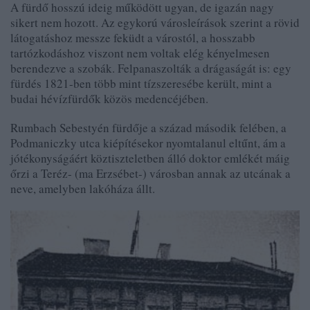
A fürdő hosszú ideig működött ugyan, de igazán nagy
sikert nem hozott. Az egykorú városleírások szerint a rövid
látogatáshoz messze feküdt a várostól, a hosszabb
tartózkodáshoz viszont nem voltak elég kényelmesen
berendezve a szobák. Felpanaszolták a drágaságát is: egy
fürdés 1821-ben több mint tízszeresébe került, mint a
budai hévízfürdők közös medencéjében.
Rumbach Sebestyén fürdője a század második felében, a
Podmaniczky utca kiépítésekor nyomtalanul eltűnt, ám a
jótékonyságáért köztiszteletben álló doktor emlékét máig
őrzi a Teréz- (ma Erzsébet-) városban annak az utcának a
neve, amelyben lakóháza állt.