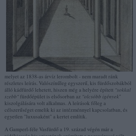
melyet az 1838-as árvíz lerombolt - nem maradt ránk
részletes leírás. Valószínűleg egyszerű, kis fürdőszobák
ból
álló kádfürdő lehetett, hiszen még a helyére épített
"sokkal
szebb"
fürdőépület is elsősorban az
"olcsóbb igények
"
kiszolgálására volt alkalmas. A leírások főleg a
célszerűséget emelik ki az intézménnyel kapcsolatban, és
egyetlen "luxusaként" a kertet említik.
A Gamperl-féle Vasfürdő a 19. század végén már a
vidékiesség kis szi
getén
ek számított a nagyvárossá vált