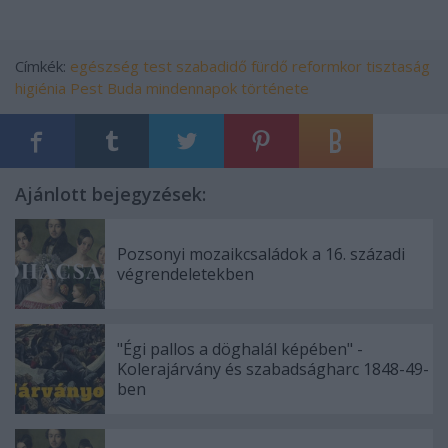
Címkék:
egészség
test
szabadidő
fürdő
reformkor
tisztaság
higiénia
Pest
Buda
mindennapok története
Ajánlott bejegyzések:
Pozsonyi mozaikcsaládok a 16. századi
végrendeletekben
"Égi pallos a döghalál képében" -
Kolerajárvány és szabadságharc 1848-49-
ben