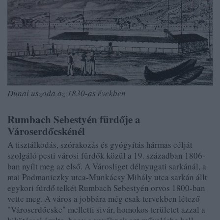
Dunai uszoda az 1830-as években
Rumbach Sebestyén fürdője a
Városerdőcskénél
A tisztálkodás, szórakozás és gyógyítás hármas célját
szolgáló pesti városi fürdők közül a 19. században 1806-
ban nyílt meg az első. A Városliget délnyugati sarkánál, a
mai Podmaniczky utca-Munkácsy Mihály utca sarkán állt
egykori fürdő telkét Rumbach Sebestyén orvos 1800-ban
vette meg. A város a jobbára még csak tervekben létező
"Városerdőcske" melletti sivár, homokos területet azzal a