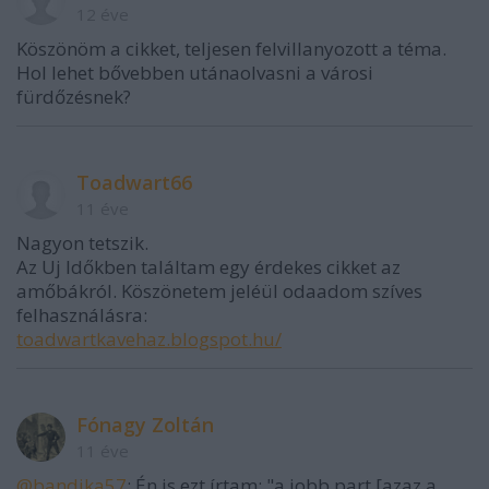
12 éve
Köszönöm a cikket, teljesen felvillanyozott a téma.
Hol lehet bővebben utánaolvasni a városi
fürdőzésnek?
Toadwart66
11 éve
Nagyon tetszik.
Az Uj Időkben találtam egy érdekes cikket az
amőbákról. Köszönetem jeléül odaadom szíves
felhasználásra:
toadwartkavehaz.blogspot.hu/
Fónagy Zoltán
11 éve
@bandika57
: Én is ezt írtam: "a jobb part [azaz a