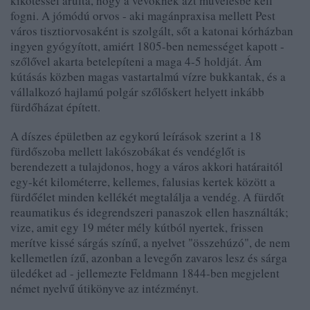
kikötéssel árulta, hogy a vevőknek azt művelésbe kell
fogni. A jómódú orvos - aki magánpraxisa mellett Pest
város tisztiorvosaként is szolgált, sőt a katonai kórházban
ingyen gyógyított, amiért 1805-ben nemességet kapott -
szőlővel akarta betelepíteni a maga 4-5 holdját. Ám
kútásás közben magas vastartalmú vízre bukkantak, és a
vállalkozó hajlamú polgár szőlőskert helyett inkább
fürdőházat épített.
A díszes épületben az egykorú leírások szerint a 18
fürdőszoba mellett lakószobákat és vendéglőt is
berendezett a tulajdonos, hogy a város akkori határaitól
egy-két kilométerre, kellemes, falusias kertek között a
fürdőélet minden kellékét megtalálja a vendég. A fürdőt
reaumatikus és idegrendszeri panaszok ellen használták;
vize, amit egy 19 méter mély kútból nyertek, frissen
merítve kissé sárgás színű, a nyelvet "összehúzó", de nem
kellemetlen ízű, azonban a levegőn zavaros lesz és sárga
üledéket ad - jellemezte Feldmann 1844-ben megjelent
német nyelvű útikönyve az intézményt.