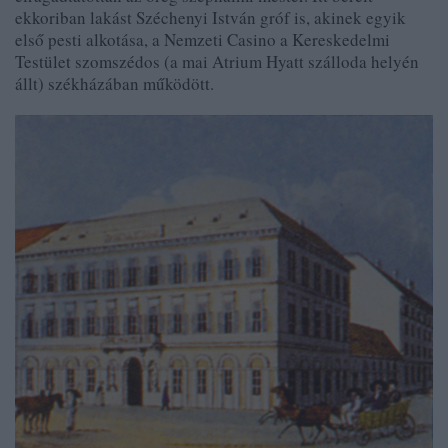
ekkoriban lakást Széchenyi István gróf is, akinek egyik
első pesti alkotása, a Nemzeti Casino a Kereskedelmi
Testület szomszédos (a mai Atrium Hyatt szálloda helyén
állt) székházában működött.