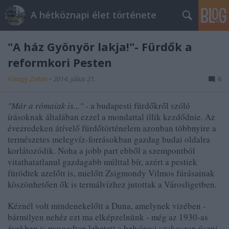
A hétköznapi élet története
"A ház Gyönyör lakja!"- Fürdők a
reformkori Pesten
Fónagy Zoltán
•
2014. július 21.
6
"Már a rómaiak is..."
- a budapesti fürdőkről szóló
írásoknak általában ezzel a mondattal illik kezdődnie. Az
évezredeken átívelő fürdőtörténelem azonban többnyire a
természetes melegvíz-forrásokban gazdag budai oldalra
korlátozódik. Noha a jobb part ebből a szempontból
vitathatatlanul gazdagabb múlttal bír, azért a pestiek
fürödtek
azelőtt is, mielőtt Zsigmondy Vilmos fúrásainak
köszönhetően ők is termálvízhez jutottak a Városligetben.
Kéznél volt mindenekelőtt a Duna, amelynek vizében -
bármilyen nehéz ezt ma elképzelnünk - még az 1930-as
években is nyugodtan lehetett a belvárosi szakaszon úszni,