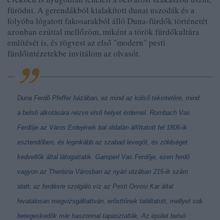
fürödni. A gerendákból kialakított dunai uszodák és a
folyóba lógatott fakosarakból álló Duna-fürdők történetét
azonban ezúttal mellőzöm, miként a török fürdőkultúra
említését is, és rögvest az első "modern" pesti
fürdőintézetekbe invitálom az olvasót.
Duna Ferdő Pfeffer házában, ez mind az külső tekintetére, mind
a belső alkotására nézve első helyet érdemel. Rombach Vas
Ferdője az Város Erdejének bal oldalán állíttatott fel 1806-ik
esztendőben, és leginkább az szabad levegőt, és zöldséget
kedvellők által látogattatik. Gamperl Vas Ferdője, ezen ferdő
vagyon az Therézia Városban az nyári utzában 215-ik szám
alatt, az ferdésre szolgáló víz az Pesti Orvosi Kar által
hivatalosan megvizsgáltattván, erősttőnek találtatott, mellyet sok
betegeskedők már haszonnal tapasztalták. Az épület belső