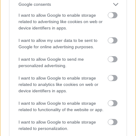
Google consents
I want to allow Google to enable storage
related to advertising like cookies on web or
device identifiers in apps.
I want to allow my user data to be sent to
Google for online advertising purposes.
Úriszoba a keszthelyi Festetich-kastélyban
I want to allow Google to send me
personalized advertising.
A díszterem, a szalon, a bejárati csarnok, a lépcsőház és a
folyosók régiségekkel, műalkotásokkal hangsúlyozták a
I want to allow Google to enable storage
család társadalmi státuszát. A kastély kialakítása,
related to analytics like cookies on web or
berendezésének pompája, a tárgyakban megjelenített múlt,
device identifiers in apps.
a műkincsek és ritkaságok tömege jelezte a rangot,
lenyűgözte, megilletődötté tette a körön kívüli látogatót.
I want to allow Google to enable storage
related to functionality of the website or app.
A nemzedékek óta halmozódó műtárgyaknak a könyvtár,
képtár, gyűjtemény adott helyet. Ezeket külön termekben,
I want to allow Google to enable storage
mennyezetig nyúló galériás polcokon, szekrényekben
related to personalization.
helyezték el, a képekkel, a legrangosabbaknál az