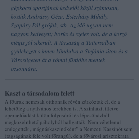
gépkocsi sportjának kedvelői közül számosan,
köztük Andrássy Géza, Esterházy Mihály,
Szapáry Pál grófok, stb. Az idő ugyan nem
nagyon kedvezett; borús és szeles volt, de a korzó
mégis jól sikerült. A társaság a Tattersalban
gyülekezett s innen kiindulva a Stefánia-úton és a
Városligeten át a római fürdőbe mentek
ozsonnára.
Kaszt a társadalom felett
A főurak nemcsak otthonaik révén zárkóztak el, de a
lehetőleg a nyilvános terekben is. A színházi, illetve
operaelőadást külön folyosóról és lépcsőházból
megközelíthető páholyból hallgatták. Nem véletlenül
emlegették „mágnáskaszinóként” a Nemzeti Kaszinót sem
(tagságának fele volt főrangú), de a fővárosi arisztokrata