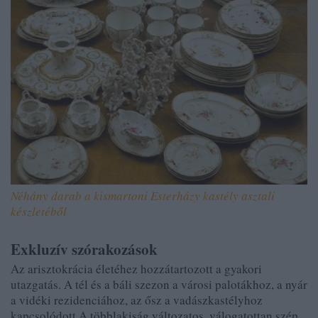
Néhány darab a kismartoni Esterházy kastély asztali
készletéből
Exkluzív szórakozások
Az arisztokrácia életéhez hozzátartozott a gyakori
utazgatás. A tél és a báli szezon a városi palotákhoz, a nyár
a vidéki rezidenciához, az ősz a vadászkastélyhoz
kapcsolódott A többlakiság változatos, válogatottan szép