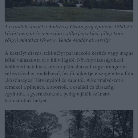
A tiszadobi kastélyt Andrássy Gyula gróf építtette 1880-85
között neogót és reneszánsz stílusjegyekkel, főleg Loire-
völgyi mintákat követve. Vende Aladár akvarellje
A kastélyt díszes, tekintélyt parancsoló kerítés vagy magas
kőfal választotta el a külvilágtól. Növényritkaságokkal
beültetett
hatalmas
, olykor pálmaházzal vagy orangerie-
vel és tóval is rendelkező, festői tájkertje elszigetelte a falu
„közönséges” látványától és zajaitól. A kertművészet e
remekei a pihenés, a sportok, a családi és társasági
együttlét, a gyermekeknek pedig a játék számára
biztosítottak helyet.