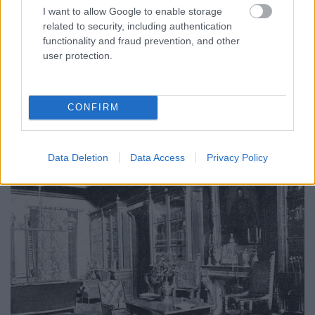
ősgalériával együtt. A könyvtár részben az ismeretszerzés
I want to allow Google to enable storage
lehetőségét biztosította felnőtteknek és gyerekeknek
related to security, including authentication
functionality and fraud prevention, and other
egyaránt, de mérete és értékes ritkaságai miatt
user protection.
reprezentációra is különösen alkalmas volt.
CONFIRM
Data Deletion
Data Access
Privacy Policy