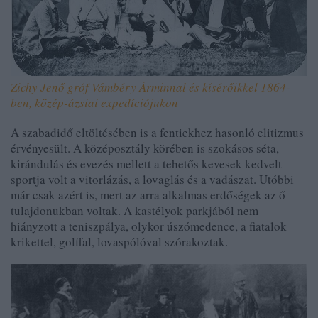
Zichy Jenő gróf Vámbéry Árminnal és kísérőikkel 1864-
ben, közép-ázsiai expedíciójukon
A szabadidő eltöltésében is a fentiekhez hasonló elitizmus
érvényesült. A középosztály körében is szokásos séta,
kirándulás és evezés mellett a tehetős kevesek kedvelt
sportja volt a vitorlázás, a lovaglás és a vadászat. Utóbbi
már csak azért is, mert az arra alkalmas erdőségek az ő
tulajdonukban voltak. A kastélyok parkjából nem
hiányzott a teniszpálya, olykor úszómedence, a fiatalok
krikettel, golffal, lovaspólóval szórakoztak.