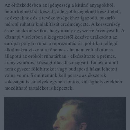
Az öltözködésben az igényesség a kitűnő anyagokból,
finom kelmékből készült, a legjobb cégeknél készíttetett,
az évszakhoz és a tevékenységekhez igazodó, pazarló
méretű ruhatár kialakítását eredményezte. A korszerűség
és az anakronisztikus hagyomány egyszerre érvényesült. A
köznapi viseletben a kiegyezéstől kezdve uralkodott az
európai polgári ruha, a reprezentációs, politikai jellegű
alkalmakra viszont a főnemes - ha nem volt alkalmas
állapotú az örökölt ruhatárban - elkészíttette a prémes,
arany zsinóros, kócsagtollas díszmagyart. Ennek árából
nem egyszer földbirtokot vagy budapesti házat lehetett
volna venni. S említenünk kell persze az ékszerek
sokaságát is, amelyek egyben fontos, válsághelyzetekben
mozdítható tartalékot is képeztek.