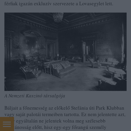
férfiak igazán exkluzív szervezete a Lovasegylet lett.
A Nemzeti Kaszinó társalgója
Báljait a főnemesség az előkelő Stefánia úti Park Klubban
vagy saját palotái termeiben tartotta. Ez nem jelentette azt,
hogy egyáltalán ne jelentek volna meg szélesebb
nyilvánosság előtt, hisz egy-egy főrangú személy