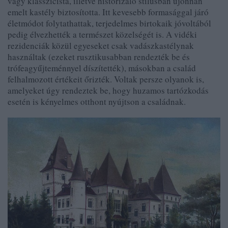
vagy klasszicista, illetve historizáló stílusban újonnan
emelt kastély biztosította. Itt
kevesebb formasággal járó
életmódot folytathattak,
terjedelmes birtokaik jóvoltából
pedig élvezhették a természet közelségét is. A vidéki
rezidenciák közül egyeseket csak vadászkastélynak
használtak (ezeket rusztikusabban rendezték be és
trófeagyűjteménnyel díszítették), másokban a család
felhalmozott értékeit őrizték. Voltak persze olyanok is,
amelyeket úgy rendeztek be, hogy huzamos tartózkodás
esetén is kényelmes otthont nyújtson a családnak.