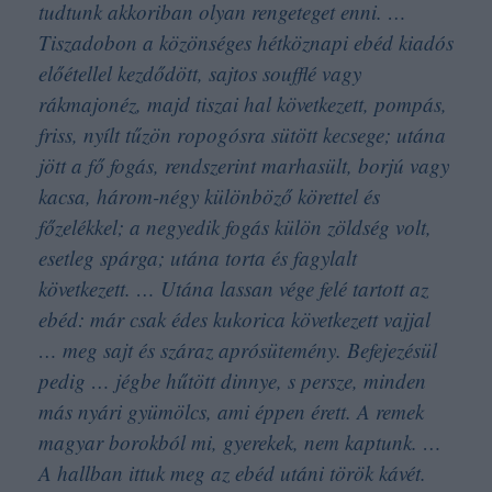
tudtunk akkoriban olyan rengeteget enni. …
Tiszadobon a közönséges hétköznapi ebéd kiadós
előétellel kezdődött, sajtos soufflé vagy
rákmajonéz, majd tiszai hal következett, pompás,
friss, nyílt tűzön ropogósra sütött kecsege; utána
jött a fő fogás, rendszerint marhasült, borjú vagy
kacsa, három-négy különböző körettel és
főzelékkel; a negyedik fogás külön zöldség volt,
esetleg spárga; utána torta és fagylalt
következett. … Utána lassan vége felé tartott az
ebéd: már csak édes kukorica következett vajjal
… meg sajt és száraz aprósütemény. Befejezésül
pedig … jégbe hűtött dinnye, s persze, minden
más nyári gyümölcs, ami éppen érett. A remek
magyar borokból mi, gyerekek, nem kaptunk. …
A hallban ittuk meg az ebéd utáni török kávét.