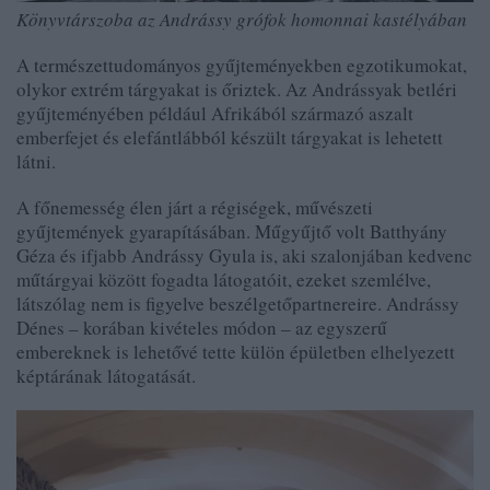
Könyvtárszoba az Andrássy grófok homonnai kastélyában
A természettudományos gyűjteményekben egzotikumokat,
olykor extrém tárgyakat is őriztek. Az Andrássyak betléri
gyűjteményében például Afrikából származó aszalt
emberfejet és elefántlábból készült tárgyakat is lehetett
látni.
A főnemesség élen járt a régiségek, művészeti
gyűjtemények gyarapításában. Műgyűjtő volt Batthyány
Géza és ifjabb Andrássy Gyula is, aki szalonjában kedvenc
műtárgyai között fogadta látogatóit, ezeket szemlélve,
látszólag nem is figyelve beszélgetőpartnereire. Andrássy
Dénes – korában kivételes módon – az egyszerű
embereknek is lehetővé tette külön épületben elhelyezett
képtárának látogatását.