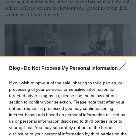
sokasága lehetővé tette, hogy az egyes termeket a bútorzat
stílusa, jellege szerint is elkülönítsék (gobelin-terem, kék
szalon, rokokó-szalon stb.).
Blog -
Do Not Process My Personal Information
If you wish to opt-out of the sale, sharing to third parties, or
processing of your personal or sensitive information for
targeted advertising by us, please use the below opt-out
section to confirm your selection. Please note that after your
opt-out request is processed you may continue seeing
interest-based ads based on personal information utilized by
A Zichy-Hadik kastély Seregélyesen, 1902. Forrás:
us or personal information disclosed to third parties prior to
Fortepan
your opt-out. You may separately opt-out of the further
disclosure of your personal information by third parties on the