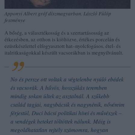
Apponyi Albert gróf díszmagyarban. László Fülöp
festménye
A bőség, a választékosság és a szertartásosság az
étkezésben, az otthon is kiöltözve, értékes porcelán és
ezüstkészlettel elfogyasztott hat–nyolcfogásos, étel- és
italritkaságokkal készült vacsorákban is megnyilvánult.
No és persze ott voltak a végtelenbe nyúló ebédek
és vacsorák. A hűvös, hosszúkás teremben
mindig sokan ültek az asztalnál. A szűkebb
család tagjai, nagybácsik és nagynénik, nővéreim
férjestül, Duci bácsi politikai hívei és művészek –
a vendégek heteket töltöttek nálunk. Máig is
megoldhatatlan rejtély számomra, hogyan