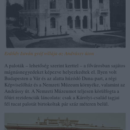
Erdődy István gróf villája az Andrássy úton
A paloták – lehetőség szerint kerttel – a fővárosban sajátos
mágnásnegyedeket képezve helyezkedtek el. Ilyen volt
Budapesten a Vár és az alatta húzódó Duna-part, a régi
Képviselőház és a Nemzeti Múzeum környéke, valamint az
Andrássy út. A Nemzeti Múzeumot teljesen körülfogta a
főúri rezidenciák láncolata: csak a Károlyi-család tagjai
fél tucat palotát birtokoltak pár száz méteren belül.