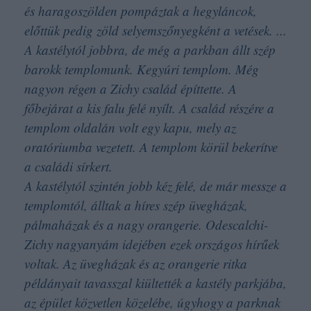
és haragoszölden pompáztak a hegyláncok,
előttük pedig zöld selyemszőnyegként a vetések. ...
A kastélytól jobbra, de még a parkban állt szép
barokk templomunk. Kegyúri templom. Még
nagyon régen a
Zichy család építtette. A
főbejárat a kis falu felé nyílt. A család részére a
templom oldalán volt egy kapu, mely az
oratóriumba vezetett. A templom körül bekerítve
a családi sírkert.
A kastélytól szintén jobb kéz felé, de már messze a
templomtól,
álltak a híres szép üvegházak,
pálmaházak és a nagy orangerie. Odescalchi-
Zichy nagyanyám idejében ezek országos hírűek
voltak. Az üvegházak és az orangerie ritka
példányait tavasszal kiültették a kastély parkjába,
az épület közvetlen közelébe, úgyhogy a parknak