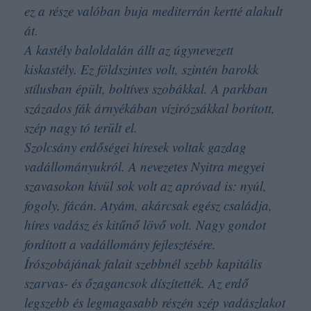
ez a része valóban buja mediterrán kertté alakult
át.
A kastély baloldalán állt az úgynevezett
kiskastély. Ez földszintes volt, szintén barokk
stílusban épült, boltíves szobákkal. A parkban
százados fák árnyékában vízirózsákkal borított,
szép nagy tó terült el.
Szolcsány erdőségei híresek voltak gazdag
vadállományukról. A nevezetes Nyitra megyei
szavasokon kívül sok volt az apróvad is: nyúl,
fogoly, fácán. Atyám, akárcsak egész családja,
híres vadász és kitűnő lövő volt. Nagy gondot
fordított a vadállomány fejlesztésére.
Írószobájának falait szebbnél szebb kapitális
szarvas- és őzagancsok díszítették. Az erdő
legszebb és legmagasabb részén szép vadászlakot