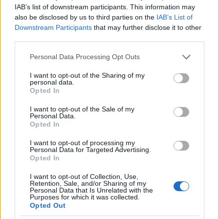
A mindennapi élet egyes tevékenységei is külön
IAB’s list of downstream participants. This information may
helyiségeket kaptak. A családtagok mindegyikének külön
also be disclosed by us to third parties on the
IAB’s List of
háló vagy lakosztály járt, a ház urának saját dolgozószoba.
Downstream Participants
that may further disclose it to other
A vendégeket hosszabb tartózkodáskor önálló
third parties.
lakosztályban, vendégszobákban, olykor külön szárnyban
Please note that this website/app uses one or more Google
helyeztek el. A családi együttléthez és a vendégek
Personal Data Processing Opt Outs
services and may gather and store information including but
fogadásához ebédlők és tágas szalonok álltak
not limited to your visit or usage behaviour. You may click to
I want to opt-out of the Sharing of my
rendelkezésre. További ebédlők szolgáltak a gyermekek és
personal data.
grant or deny consent to Google and its third-party tags to
nagyszámú – legalább tucatnyi, olykor akár félszáz fős –
Opted In
use your data for below specified purposes in below Google
személyzet részére. A dohányzó adott keretet a
consent section.
I want to opt-out of the Sale of my
férfitársaság oldottabb beszélgetésének, így a
Personal Data.
nemhivatalos politikai életnek is. A társasélet
Opted In
reprezentatív helyszíne a díszterem, néhol külön táncterem
volt. A szórakozást szolgálta a biliárd- és a kártyaszoba
I want to opt-out of processing my
Personal Data for Targeted Advertising.
meg a lovarda.
Opted In
I want to opt-out of Collection, Use,
Retention, Sale, and/or Sharing of my
Personal Data that Is Unrelated with the
Purposes for which it was collected.
Opted Out