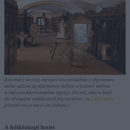
Esterházy herceg európai viszonylatban is figyelemre
méltó műkincsgyűjteménye mellett a fraknói várban
természeti kuriózumokat éppúgy őriztek, mint a hadi
dicsőségekre emlékeztető fegyvertárat. (A
gyűjtemény
jelentős része ma is ott látható.)
A hétköznapi luxus