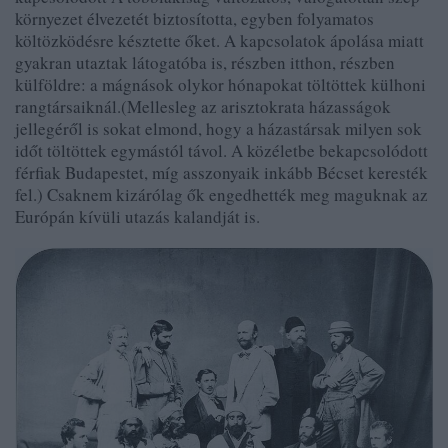
környezet élvezetét biztosította, egyben folyamatos
költözködésre késztette őket. A kapcsolatok ápolása miatt
gyakran utaztak látogatóba is, részben itthon, részben
külföldre: a mágnások olykor hónapokat töltöttek külhoni
rangtársaiknál.(Mellesleg az arisztokrata házasságok
jellegéről is sokat elmond, hogy a házastársak milyen sok
időt töltöttek egymástól távol. A közéletbe bekapcsolódott
férfiak Budapestet, míg asszonyaik inkább Bécset keresték
fel.)
Csaknem kizárólag ők engedhették
meg
maguknak az
Európán kívüli utazás kalandját is.