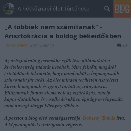
A hétköznapi élet története
„A többiek nem számítanak” -
Arisztokrácia a boldog békeidőkben
Fónagy Zoltán
•
2014. július 13.
20
Az arisztokrata gyermekbe születése pillanatától a
kivételezettség tudatát nevelték. Mire felnőtt, magától
értetődőnek tekintette, hogy mindenből a legmagasabb
színvonalú jár neki. Az élet minden területén tiszteletet
követelt magának és igényt tartott az irányításra.
Elitizmusuk fontos eleme volt az elzárkózás, amely
kapcsolataikban és viselkedésükben éppúgy érvényesült,
mint anyagi-tárgyi környezetükben.
A posztot a
blog első vendégszerzője,
Dobszay Tamás
írta.
A képválogatást a házigazda végezte.