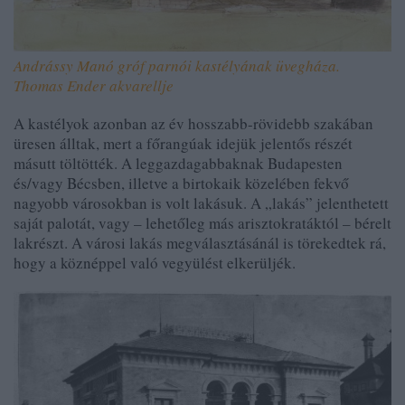
Andrássy Manó gróf parnói kastélyának üvegháza.
Thomas Ender akvarellje
A kastélyok azonban az év hosszabb-rövidebb szakában
üresen álltak, mert a főrangúak idejük jelentős részét
másutt töltötték. A leggazdagabbaknak Budapesten
és/vagy
Bécsben
, illetve a birtokaik közelében fekvő
nagyobb városokban is volt lakásuk. A „lakás” jelenthetett
saját palotát, vagy – lehetőleg más arisztokratáktól – bérelt
lakrészt. A városi lakás megválasztásánál is törekedtek rá,
hogy a köznéppel való vegyülést elkerüljék.