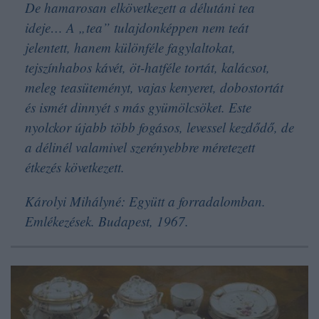
De hamarosan elkövetkezett a délutáni tea
ideje… A „tea” tulajdonképpen nem teát
jelentett, hanem különféle fagylaltokat,
tejszínhabos kávét, öt-hatféle tortát, kalácsot,
meleg teasüteményt, vajas kenyeret, dobostortát
és ismét dinnyét s más gyümölcsöket. Este
nyolckor újabb több fogásos, levessel kezdődő, de
a délinél valamivel szerényebbre méretezett
étkezés következett.
Károlyi Mihályné: Együtt a forradalomban.
Emlékezések. Budapest, 1967.