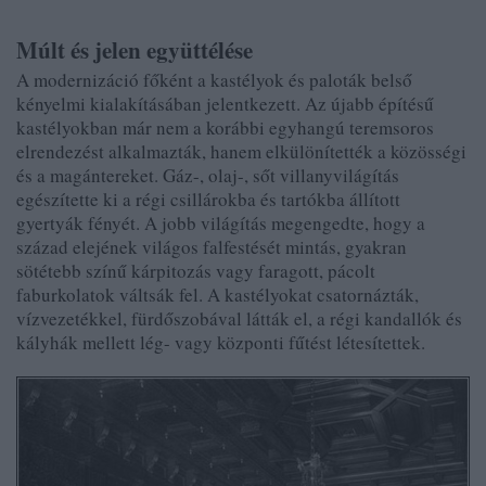
Múlt és jelen együttélése
A modernizáció főként a kastélyok és paloták belső
kényelmi kialakításában jelentkezett. Az újabb építésű
kastélyokban már nem a korábbi egyhangú teremsoros
elrendezést alkalmazták, hanem elkülönítették a közösségi
és a magántereket. Gáz-, olaj-, sőt villanyvilágítás
egészítette ki a régi csillárokba és tartókba állított
gyertyák fényét. A jobb világítás megengedte, hogy a
század elejének világos falfestését mintás, gyakran
sötétebb színű kárpitozás vagy faragott, pácolt
faburkolatok váltsák fel. A kastélyokat csatornázták,
vízvezetékkel, fürdőszobával látták el, a régi kandallók és
kályhák mellett lég- vagy központi fűtést létesítettek.