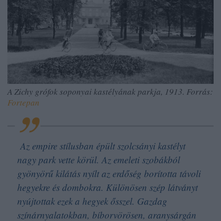
A Zichy grófok soponyai kastélyának parkja, 1913. Forrás:
Fortepan
Az empire stílusban épült szolcsányi kastélyt
nagy park vette körül. Az emeleti szobákból
gyönyörű kilátás nyílt az erdőség borította távoli
hegyekre és dombokra. Különösen szép látványt
nyújtottak ezek a hegyek ősszel. Gazdag
színárnyalatokban, bíborvörösen, aranysárgán