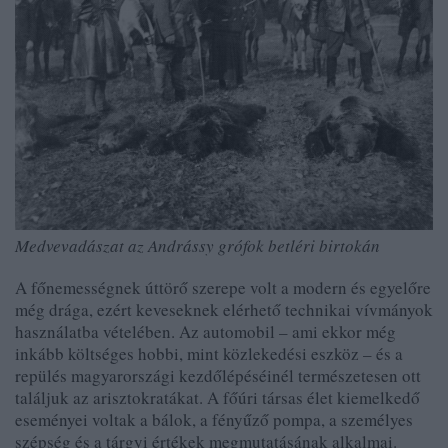
Medvevadászat az Andrássy grófok betléri birtokán
A főnemességnek úttörő szerepe volt a modern és egyelőre
még drága, ezért keveseknek elérhető technikai vívmányok
használatba vételében. Az automobil – ami ekkor még
inkább költséges hobbi, mint közlekedési eszköz – és a
repülés magyarországi kezdőlépéséinél természetesen ott
találjuk az arisztokratákat. A főúri társas élet kiemelkedő
eseményei voltak a bálok, a fényűző pompa, a személyes
szépség és a tárgyi értékek megmutatásának alkalmai.