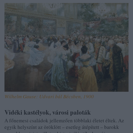
Wilhelm Gause: Udvari bál Bécsben, 1900
Vidéki kastélyok, városi paloták
A főnemesi családok jellemzően többlaki életet éltek. Az
egyik helyszínt az öröklött – esetleg átépített – barokk