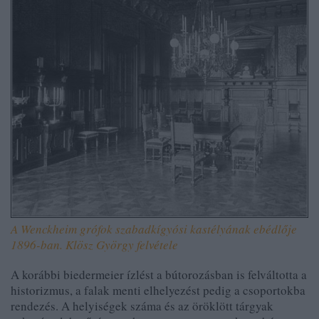
A Wenckheim grófok szabadkígyósi kastélyának ebédlője
1896-ban. Klösz György felvétele
A korábbi biedermeier ízlést a bútorozásban is felváltotta a
historizmus, a falak menti elhelyezést pedig a csoportokba
rendezés. A helyiségek száma és az öröklött tárgyak