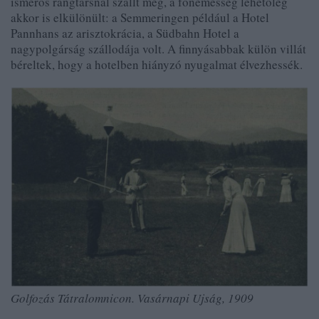
ismerős rangtársnál szállt meg, a főnemesség lehetőleg
akkor is elkülönült: a Semmeringen például a Hotel
Pannhans az arisztokrácia, a Südbahn Hotel a
nagypolgárság szállodája volt. A finnyásabbak külön villát
béreltek, hogy a hotelben hiányzó nyugalmat élvezhessék.
Golfozás Tátralomnicon. Vasárnapi Ujság, 1909