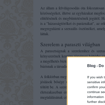
Az állam a felvilágosodás óta fokozatosan 
közösségeket, illetve az egyházakat megfosz
elítélésének és megbüntetésének jogától. H
is a "házasságtörőket és paráznákat", az erk
megregulázni a szexuális ösztönöket, amely
láttak.
Szerelem a paraszti világban
A parasztságnak a szerelemhez és szexua
kényszerének kemény törvényei háttérbe sz
a megélhetés biztonságának rendeltek alá m
Blog -
Do 
bázisnak a társadalom alapköve, a család sz
A folklórban megőrzött szerelmi dalok, a sz
If you wish 
jóslások bősége ugyanakkor arról tanúsko
sensitive in
töltött be. A szerelmi tapasztalatok megélé
confirm you
életszakaszban engedett teret, akkor is
sz
continue se
megtalálásának céljával.
information 
further disc