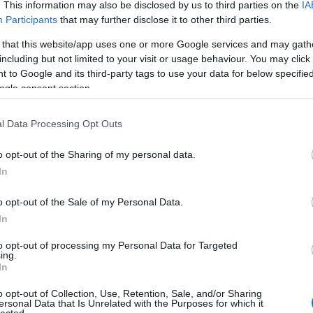
. This information may also be disclosed by us to third parties on the
IA
To
Participants
that may further disclose it to other third parties.
"
 that this website/app uses one or more Google services and may gath
h
including but not limited to your visit or usage behaviour. You may click 
"
 to Google and its third-party tags to use your data for below specifi
p
ogle consent section.
"
é
l Data Processing Opt Outs
"
a
„
o opt-out of the Sharing of my personal data.
b
In
Ut
o opt-out of the Sale of my Personal Data.
In
Rea
koro
to opt-out of processing my Personal Data for Targeted
(
2021
ing.
"Orv
In
hag
o opt-out of Collection, Use, Retention, Sale, and/or Sharing
ersonal Data that Is Unrelated with the Purposes for which it
Pöc
lected.