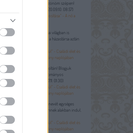
 a blogra, illetve a cikkre. Köszönöm szépen!
yes, érdekes, hasznos. T...
(
2020.09.10. 08:57
)
ő kötelessége a házibéke biztosítása" - A nő a
ári családban
andin:
@Vidóczy Tamás: A mai világban is
ordul, hogy valakinek meghal a házastársa aztán
el újrah...
(
2020.07.28. 18:14
)
apun sem engedtek ki egyedül" - Családi élet és
ánélet egy debreceni polgárlány naplójában
óczy Tamás:
Tisztelt Fónagy Zoltán! Blogjuk
ezetője így kezdődik: „A hagyományos
adalom családja által...
(
2020.07.11. 01:30
)
apun sem engedtek ki egyedül" - Családi élet és
ánélet egy debreceni polgárlány naplójában
ßkopf:
Jó lett volna a család nevét egységes
ában írni. A cikkben Rothschnek alakban indul,
n jön...
(
2020.06.12. 13:25
)
apun sem engedtek ki egyedül" - Családi élet és
ánélet egy debreceni polgárlány naplójában