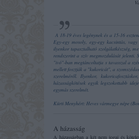
Va
A 18-19 éves legénynek és a 15-16 esztend
Egy-egy mosoly, egy-egy kacsintás, vagy 
ilyenkor tapasztalható szolgálatkészség, mell
rendszerint a szív megmozdulását jelenti. 
"ivó"-ban megtáncoltatja s tavasszal a szé
mellett fosztják a "kukoricát", a szomszédas
szerelméről. Ilyenkor, kukoricafosztás
házasságkötések egyik legszokottabb ideje
egymás szerelmét.
Kürti Menyhért: Heves vármegye népe (Bo
A házasság
A házasságban a két nem jogai és kötel