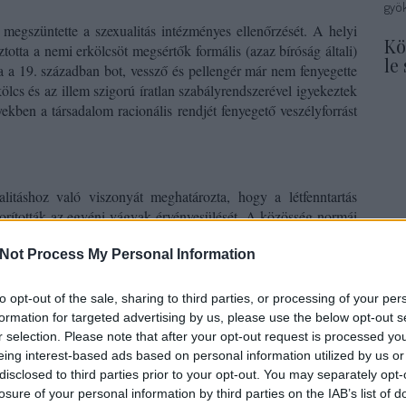
gyök
megszüntette a szexualitás intézményes ellenőrzését. A helyi
Kö
totta a nemi erkölcsöt megsértők formális (azaz bíróság általi)
le
a a 19. században bot, vessző és pellengér már nem fenyegette
ölcs és az illem szigorú íratlan szabályrendszerével igyekeztek
ekben a társadalom racionális rendjét fenyegető veszélyforrást
litáshoz való viszonyát meghatározta, hogy a létfenntartás
orították az egyéni vágyak érvényesülését. A közösség normái
indent, s a
múlékony érzelmeket
pedig nem tartották megfelelő
Not Process My Personal Information
ámára.
erelmi történeteket elbeszélő mesék, a szerelmi varázslások és
to opt-out of the sale, sharing to third parties, or processing of your per
dik, hogy a szerelem az egyéni érzésvilágban fontos helyet
formation for targeted advertising by us, please use the below opt-out s
sére azonban a paraszti társadalom csak a házasság előtti rövid
r selection. Please note that after your opt-out request is processed y
Ke
abályozott keretek között, és
elsősorban a megfelelő élettárs
eing interest-based ads based on personal information utilized by us or
disclosed to third parties prior to your opt-out. You may separately opt-
losure of your personal information by third parties on the IAB’s list of