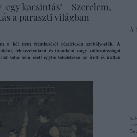
-egy kacsintás" - Szerelem,
tás a paraszti világban
A 
an a két nem érintkezését
részletesen szabályozták. A
enként
, felekezetenként és tájanként nagy változatosságot
lat soha nem esett egybe tökéletesen az írott és íratlan
Az 
kuta
Tört