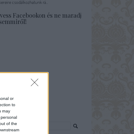
ereire csodálkozhatunk rá...
vess Facebookon és ne maradj
 semmiről!
sonal or
ection to
ou may
resés
 personal
out of the
 downstream