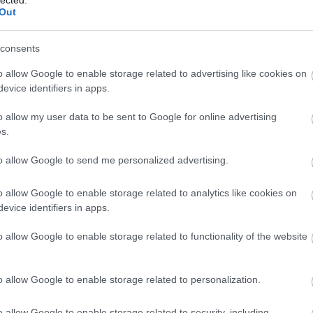
erre
Out
Igén
"Els
consents
polg
sárnapi Ujság, 1858
o allow Google to enable storage related to advertising like cookies on
Alm
evice identifiers in apps.
előf
időv
usi ünnepek (lakodalom, búcsú), a közös munkaalkalmak, egyes
o allow my user data to be sent to Google for online advertising
"A k
egen falubeliekkel való találkozásra a nagyobb ünnepek, búcsúk
s.
mag
 alkalmat. Kitüntetett szerepe volt a párkeresésben a fonóknak,
. Ezek az alkalmak az egyéni vonzalmak kipuhatolására és
Vid
to allow Google to send me personalized advertising.
enként a szexuális közeledésre is. Hiába tiltották az egyházi és
bev
társ
 – mai szemmel sokszor meglehetősen durva – játékait, a helyi
o allow Google to enable storage related to analytics like cookies on
"A k
ngedték azokat.
evice identifiers in apps.
mag
ődéseket azonban a szülők nem feltétlenül vették figyelembe.
o allow Google to enable storage related to functionality of the website
Wei
t a főszerep: mérlegelték a szóba jöhető házastárs személyes
form
ait, helyét a falu társadalmi hierarchiájában. Általánosságban
aztá
o allow Google to enable storage related to personalization.
thették legszabadabban személyes vonzalmaikat, a birtokos
"A k
lése játszotta a főszerepet.
mag
o allow Google to enable storage related to security, including