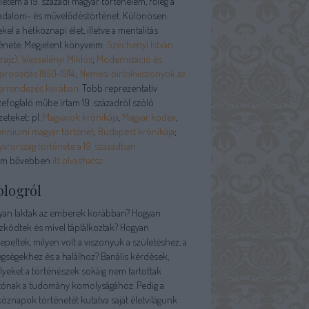
letem a 19. századi magyar történelem, főleg a
sadalom- és művelődéstörténet. Különösen
kel a hétköznapi élet, illetve a mentalitás
énete. Megjelent könyveim:
Széchenyi István
rajz);
Wesselényi Miklós
;
Modernizáció és
árosodás 1850-1914.
;
Nemesi birtokviszonyok az
érrendezés korában.
Több reprezentatív
efoglaló műbe írtam 19. századról szóló
zeteket: pl.
Magyarok krónikája
,
Magyar kódex
,
enniumi magyar történet
;
Budapest krónikája
;
arország története a 19. században
am bővebben
itt olvashatsz.
blogról
yan laktak az emberek korábban? Hogyan
zködtek és mivel táplálkoztak? Hogyan
peltek, milyen volt a viszonyuk a születéshez, a
gségekhez és a halálhoz? Banális kérdések,
yeket a történészek sokáig nem tartottak
tónak a tudomány komolyságához. Pedig a
öznapok történetét kutatva saját életvilágunk