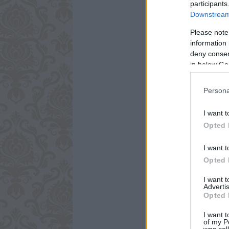
participants
Downstream 
Please note
information 
deny consent
in below Go
Persona
I want t
Opted 
I want t
Opted 
I want 
Advertis
Opted 
I want t
of my P
was col