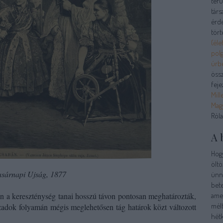
terü
tár
érde
tört
(élet
polg
úrb
össz
feje
Mill
Magy
Ról
A 
Hog
öltö
sárnapi Ujság, 1877
ünne
bete
n a kereszténység tanai
hosszú távon
pontosan meghatározták,
amel
mél
adok folyamán mégis meglehetősen tág határok közt változott
hétk