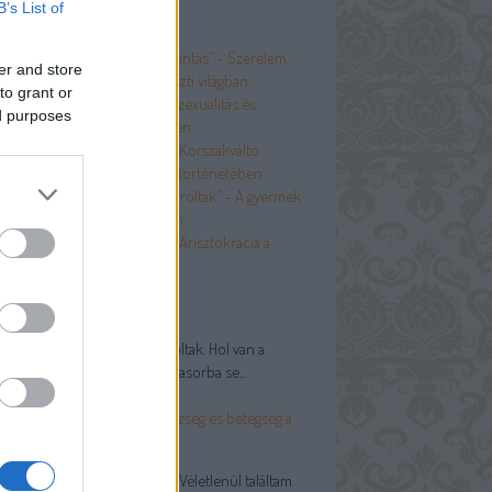
B’s List of
p 5
Egy-egy mosoly, egy-egy kacsintás" - Szerelem,
er and store
ázasság és szexualitás a paraszti világban
to grant or
A botrányt kerülni kellett" - Szexualitás és
ed purposes
rüdéria a boldog békeidőkben
És nem szégyellik magukat" - Korszakváltó
vtizedek a test és szexualitás történetében
Szülőim puritán szigort gyakoroltak" - A gyermek
 hagyományos társadalomban
A többiek nem számítanak” - Arisztokrácia a
oldog békeidőkben
olsó kommentek
ctor:
Na, EZEK betegségek voltak. Hol van a
navírus ezekhez képest? A fasorba se...
.03.15. 13:40
)
ost csak hírből ismer" - Egészség és betegség a
yományos társadalomban
RöfJönMegyTesziADolgát:
Véletlenül találtam