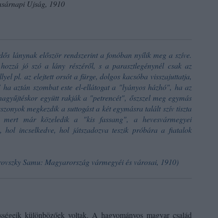
sárnapi Ujság, 1910
ős lánynak először rendszerint a fonóban nyílik meg a szíve.
hozzá jó szó a lány részéről, s a parasztlegénynél csak az
yel pl. az elejtett orsót a fürge, dolgos kacsóba visszajuttatja,
S ha aztán szombat este el-ellátogat a "lyányos házhó", ha az
nagyűjtéskor együtt rakják a "petrencét", őszszel meg egymás
szonyok megkezdik a suttogást a két egymásra talált szív tiszta
kor, mert már közeledik a
"kis fassang",
a hevesvármegyei
, hol incselkedve, hol játszadozva teszik próbára a fiatalok
rovszky Samu: Magyarország vármegyéi és városai, 1910)
ességeik különbözőek voltak. A hagyományos magyar család