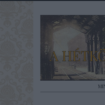
A HÉTK
MI