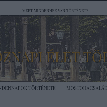
... MERT MINDENNEK VAN TÖRTÉNETE
ÖZNAPI ÉLET TÖ
NDENNAPOK TÖRTÉNETE
MOSTOHACSALÁ