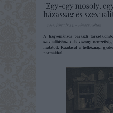
"Egy-egy mosoly, egy
házasság és szexuali
2014. február 23.
-
Fónagy Zoltán
A hagyományos paraszti társadalomb
szexualitáshoz való viszony nemzetiség
mutatott. Ráadásul a hétköznapi gyakor
normákkal.