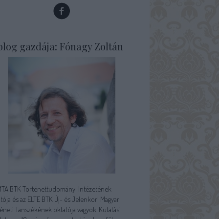
blog gazdája: Fónagy Zoltán
MTA BTK Történettudományi Intézetének
tója és az ELTE BTK Új- és Jelenkori Magyar
éneti Tanszékének oktatója vagyok. Kutatási