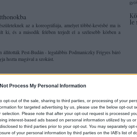
gyök
Kö
otthonokba
le
észületeknek az a koreográfiája, amelyet többé-kevésbé ma is
lt ki, és a második felében terjedt el a szélesebb körben a
 állították Pest-Budán - legalábbis Podmaniczky Frigyes báró
nyja hozta magával a szokást.
csonyt, s e divatot, úgy látszik, édesanyám honosította meg
Not Process My Personal Information
ruk által arra képesítve voltak, már december első napjaiban
ról, melyeket karácsonyi ajándékul elnyerni óhajtottak. Ha azok
to opt-out of the sale, sharing to third parties, or processing of your per
szerek voltak följegyezve, az szüleink részéről visszadobatott,
formation for targeted advertising by us, please use the below opt-out s
r selection. Please note that after your opt-out request is processed y
Ke
eing interest-based ads based on personal information utilized by us or
 öt órakor megkezdődött az ünnepély éspedig a következő
disclosed to third parties prior to your opt-out. You may separately opt-
sszes cselédség. A teremben néma, ünnepélyes csend honolt. A
losure of your personal information by third parties on the IAB’s list of