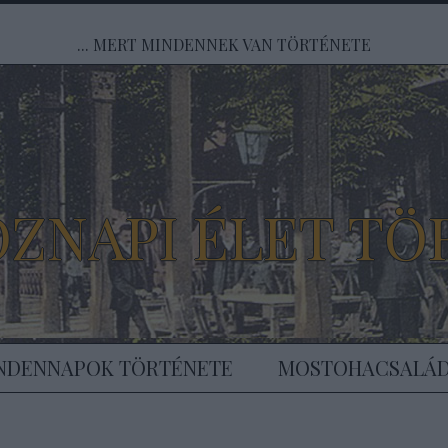
... MERT MINDENNEK VAN TÖRTÉNETE
ÖZNAPI ÉLET TÖ
NDENNAPOK TÖRTÉNETE
MOSTOHACSALÁ