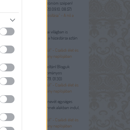
 a blogra, illetve a cikkre. Köszönöm szépen!
yes, érdekes, hasznos. T...
(
2020.09.10. 08:57
)
ő kötelessége a házibéke biztosítása" - A nő a
ári családban
andin:
@Vidóczy Tamás: A mai világban is
ordul, hogy valakinek meghal a házastársa aztán
el újrah...
(
2020.07.28. 18:14
)
apun sem engedtek ki egyedül" - Családi élet és
ánélet egy debreceni polgárlány naplójában
óczy Tamás:
Tisztelt Fónagy Zoltán! Blogjuk
ezetője így kezdődik: „A hagyományos
adalom családja által...
(
2020.07.11. 01:30
)
apun sem engedtek ki egyedül" - Családi élet és
ánélet egy debreceni polgárlány naplójában
ßkopf:
Jó lett volna a család nevét egységes
ában írni. A cikkben Rothschnek alakban indul,
n jön...
(
2020.06.12. 13:25
)
apun sem engedtek ki egyedül" - Családi élet és
ánélet egy debreceni polgárlány naplójában