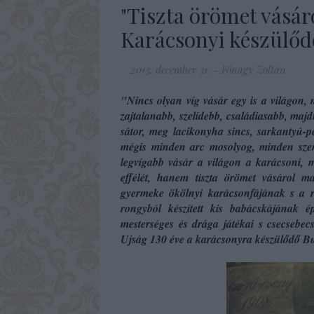
"Tiszta örömet vásá
Karácsonyi készülőd
2013. december 31.
-
Fónagy Zoltán
"Nincs olyan víg vásár egy is a világon
zajtalanabb, szelídebb, családiasabb, maj
sátor, meg lacikonyha sincs, sarkantyú-p
mégis minden arc mosolyog, minden szem
legvígabb vásár a világon a karácsoni, me
effélét, hanem tiszta örömet vásárol 
gyermeke ökölnyi karácsonfájának s a r
rongyból készített kis babácskájának 
mesterséges és drága játékai s csecsebec
Ujság
130 éve
a karácsonyra készülődő Bu