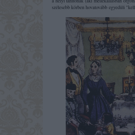
a helyi tanítónak (aki mellékállásban orgoná
szélesebb körben
hovatovább
egyedüli "kel