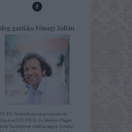
blog gazdája: Fónagy Zoltán
MTA BTK Történettudományi Intézetének
tója és az ELTE BTK Új- és Jelenkori Magyar
éneti Tanszékének oktatója vagyok. Kutatási