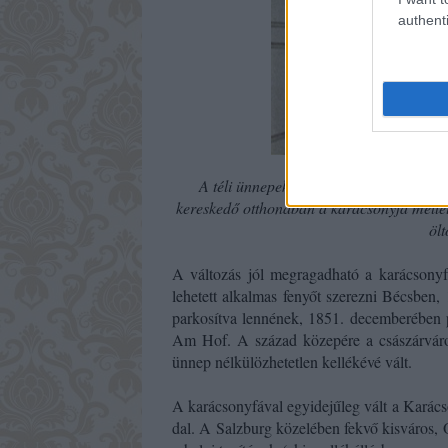
authenti
A téli ünnepek szokásai eleinte össze i
kereskedő otthonában a karácsonyfa melle
ölt
A változás jól megragadható a
karácsonyf
lehetett alkalmas fenyőt szerezni Bécsben,
parkosítva lennének, 1851. decemberében p
Am Hof. A század közepére a császárváro
ünnep nélkülözhetetlen kellékévé vált.
A karácsonyfával egyidejűleg vált a Kará
dal. A Salzburg közelében fekvő kisváros,