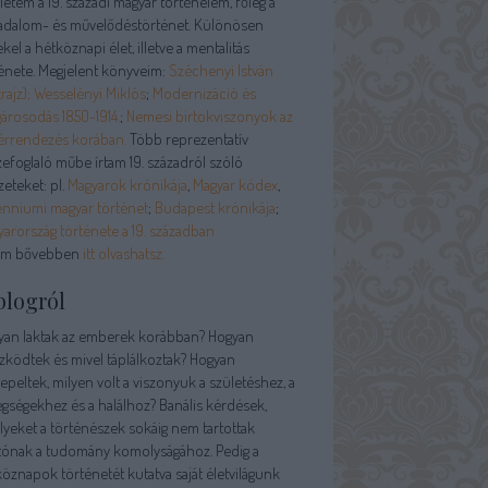
letem a 19. századi magyar történelem, főleg a
sadalom- és művelődéstörténet. Különösen
kel a hétköznapi élet, illetve a mentalitás
énete. Megjelent könyveim:
Széchenyi István
rajz);
Wesselényi Miklós
;
Modernizáció és
árosodás 1850-1914.
;
Nemesi birtokviszonyok az
érrendezés korában.
Több reprezentatív
efoglaló műbe írtam 19. századról szóló
zeteket: pl.
Magyarok krónikája
,
Magyar kódex
,
enniumi magyar történet
;
Budapest krónikája
;
arország története a 19. században
am bővebben
itt olvashatsz.
blogról
yan laktak az emberek korábban? Hogyan
zködtek és mivel táplálkoztak? Hogyan
peltek, milyen volt a viszonyuk a születéshez, a
gségekhez és a halálhoz? Banális kérdések,
yeket a történészek sokáig nem tartottak
tónak a tudomány komolyságához. Pedig a
öznapok történetét kutatva saját életvilágunk