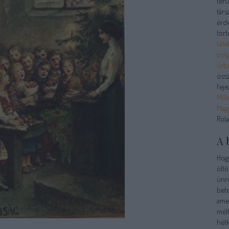
terü
tár
érde
tört
(élet
polg
úrb
össz
feje
Mill
Magy
Ról
A 
Hog
öltö
ünne
bete
amel
mél
hétk