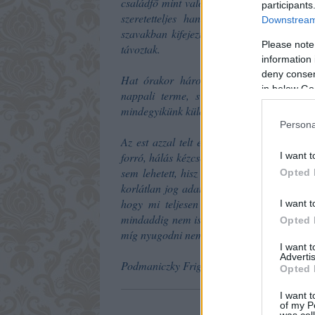
családfő mint valódi pater domus [a ház at
participants
szeretetteljes hangon buzdítá őket továb
Downstream 
szavakban kifejezte azon óhajtását, hogy a
Please note
távoztak.
information 
deny consent
Hat órakor háromszoros csengés hirdett
in below Go
nappali terme, s mi gyermekek - öten v
mindegyikünk külön megtalálta karácsonyfájá
Persona
Az est azzal telt el, hogy mindegyikünk a
forró, hálás kézcsókokkal megköszöné azoka
I want t
sem lehetett, hisz mindegyikünk azt kapta,
Opted 
korlátlan jog adatott bármily éktelen lármá
hogy mi teljesen éltünk, sőt tán kissé v
I want t
mindaddig nem ismert határt, míg álmosság 
Opted 
míg nyugodni nem tértünk.
I want 
Advertis
Podmaniczky Frigyes: Egy régi gavallér em
Opted 
I want t
of my P
was col