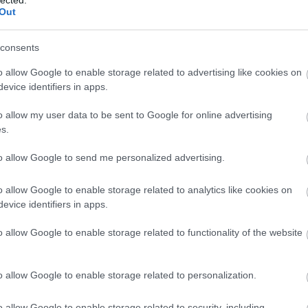
n. A protestáns északi német vidékek
karácsonyi
szokásait a 19.
erre
Out
első köreiben. 1814-ben Arnstein bankár nagy szalont tartó
Igén
 hercegi családból származó Henriett, Károly főherceg felesége
"Els
consents
polg
aládi ünnepen részt vett Ferenc császár is, akit annyira megfogott
rgban is állíttatott fát. A mélyen vallásos uralkodó példája
o allow Google to enable storage related to advertising like cookies on
Alm
a-állítást a katolikus Bécsben is.
evice identifiers in apps.
előf
időv
teret biztosított a biedermeier korszak, amelyet a családiasság
o allow my user data to be sent to Google for online advertising
"A k
a való visszahúzódás és bezárkózás jellemzett. Hangsúlyváltás
s.
mag
bis a városi középosztály körében: az ünnep legfontosabb
ált, fő tartalmává pedig a családi együttlét. Természetesen
Vid
to allow Google to send me personalized advertising.
 tartalom háttérbe szorulása miatt.
bev
társ
o allow Google to enable storage related to analytics like cookies on
"A k
evice identifiers in apps.
mag
o allow Google to enable storage related to functionality of the website
Wei
form
aztá
o allow Google to enable storage related to personalization.
"A k
mag
o allow Google to enable storage related to security, including