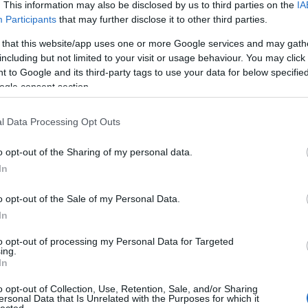
yja] mindegyikének kézbesített egy-egy karácsonyi ajándékot,
. This information may also be disclosed by us to third parties on the
IA
To
bi hűségre, jó magaviseletre és végezetül szelíd, jóságteli
Participants
that may further disclose it to other third parties.
 jövő évet is házunkban töltsék, mire a cselédek meghatottan
"
 that this website/app uses one or more Google services and may gath
h
including but not limited to your visit or usage behaviour. You may click 
"
 to Google and its third-party tags to use your data for below specifi
e a mi karácsonyfáink megérkeztét. Ekkor megnyílt atyánk
p
ogle consent section.
oltunk - egy, a szoba közepén elhelyezett nagy asztalon,
"
t s az a körül csoportosított különféle ajándékokat.
é
l Data Processing Opt Outs
"
a
prón megvizsgálta a nyert ajándékokat s mindegyikünk külön,
„
t a boldog szülőknek. Irigységről vagy külön pártfogásról szó
o opt-out of the Sharing of my personal data.
b
 amit kívánt. Ilyenkor át lett engedve nekünk a tágas ebédlő s
In
t csapni s forrongást jelenetezni. Mi sem természetesebb, mint
Ut
issza is éltünk e joggal, s gyermekkedélyünk tomboló kedve
o opt-out of the Sale of my Personal Data.
és fáradtság szelídebb viseletre nem késztetett minket, szóval
In
Rea
koro
to opt-out of processing my Personal Data for Targeted
(
2021
ing.
lékei. Budapest, 1984
"Orv
In
hag
o opt-out of Collection, Use, Retention, Sale, and/or Sharing
ersonal Data that Is Unrelated with the Purposes for which it
Pöc
lected.