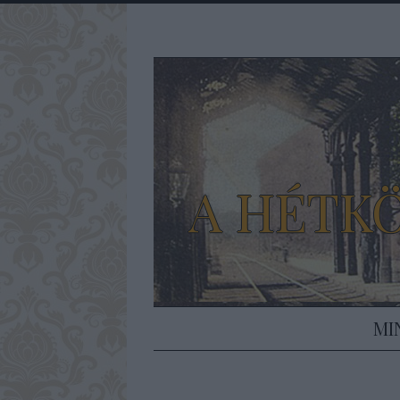
A HÉTK
MI