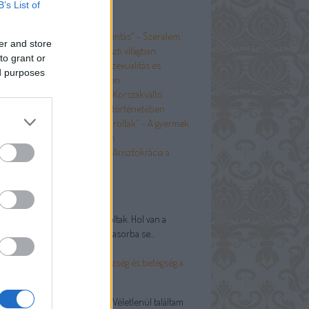
B’s List of
p 5
Egy-egy mosoly, egy-egy kacsintás" - Szerelem,
er and store
ázasság és szexualitás a paraszti világban
to grant or
A botrányt kerülni kellett" - Szexualitás és
ed purposes
rüdéria a boldog békeidőkben
És nem szégyellik magukat" - Korszakváltó
vtizedek a test és szexualitás történetében
Szülőim puritán szigort gyakoroltak" - A gyermek
 hagyományos társadalomban
A többiek nem számítanak” - Arisztokrácia a
oldog békeidőkben
olsó kommentek
ctor:
Na, EZEK betegségek voltak. Hol van a
navírus ezekhez képest? A fasorba se...
.03.15. 13:40
)
ost csak hírből ismer" - Egészség és betegség a
yományos társadalomban
RöfJönMegyTesziADolgát:
Véletlenül találtam