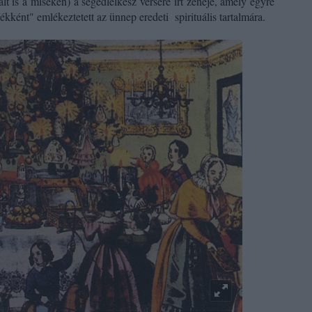
lt is a miséken) a segédlelkész versére írt zenéje, amely egyre
lékként" emlékeztetett az ünnep eredeti
spirituális tartalmára.