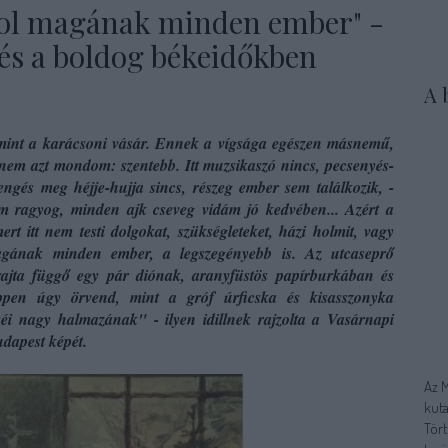
rol magának minden ember" -
és a boldog békeidőkben
A 
, mint a karácsoni vásár. Ennek a vígsága egészen másnemű,
dnem azt mondom: szentebb. Itt muzsikaszó nincs, pecsenyés-
engés meg héjje-hujja sincs, részeg ember sem találkozik, -
 ragyog, minden ajk cseveg vidám jó kedvében... Azért a
rt itt nem testi dolgokat, szükségleteket, házi holmit, vagy
magának minden ember, a legszegényebb is. Az utcaseprő
ajta függő egy pár diónak, aranyfüstös papírburkában és
éppen úgy örvend, mint a gróf úrficska és kisasszonyka
séi nagy halmazának" - ilyen idillnek rajzolta a Vasárnapi
dapest képét.
Az 
kuta
Tört