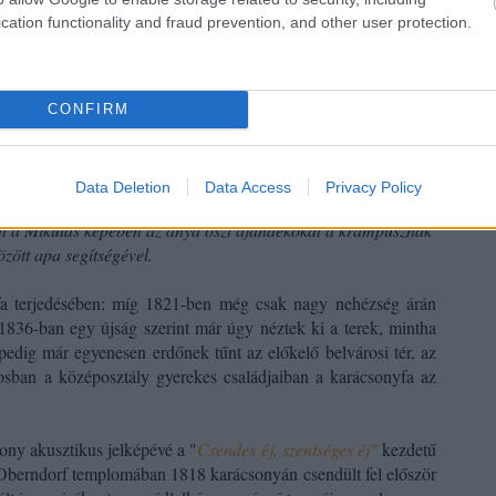
cation functionality and fraud prevention, and other user protection.
Utol
CONFIRM
Data Deletion
Data Access
Privacy Policy
s mosódhattak: az
1820-ban festett akvarellen
a bécsi német
tt a Mikulás képében az anya oszt ajándékokat a krampusznak
özött apa segítségével.
a terjedésében: míg
1821-ben még csak nagy nehézség árán
 1836-ban egy újság szerint már úgy néztek ki a terek, mintha
edig már egyenesen erdőnek tűnt az előkelő belvárosi tér, az
sban a középosztály gyerekes családjaiban a karácsonyfa az
csony
akusztikus jelképévé
a "
Csendes éj, szentséges éj"
kezdetű
 Oberndorf templomában 1818 karácsonyán csendült fel először